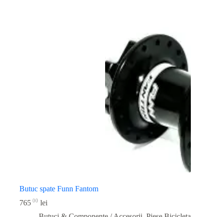
Butuc spate Funn Fantom
00
765
lei
Butuci & Componente / Accesorii
,
Piese Bicicleta