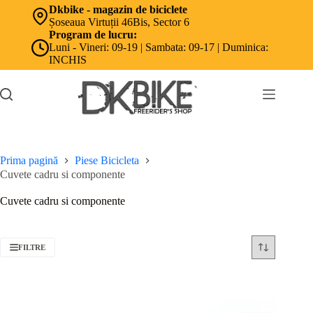
Sari
Dkbike - magazin de biciclete
la
Șoseaua Virtuții 46Bis, Sector 6
conținut
Program de lucru:
Luni - Vineri: 09-19 | Sambata: 09-17 | Duminica:
INCHIS
Prima pagină
Piese Bicicleta
Cuvete cadru si componente
Cuvete cadru si componente
FILTRE