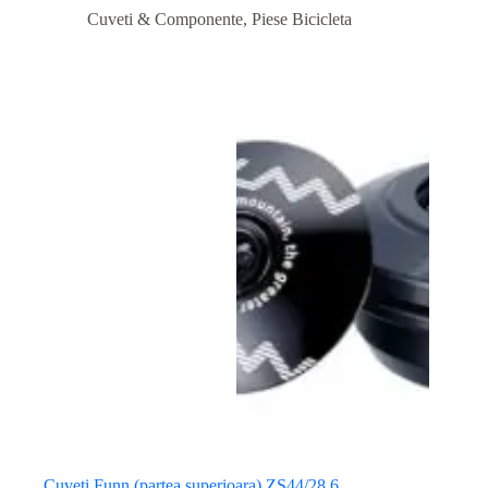
Cuveti & Componente
,
Piese Bicicleta
Cuveti Funn (partea superioara) ZS44/28.6