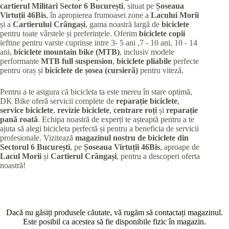
cartierul Militari
Sector 6 București
, situat pe
Șoseaua
Virtuții 46Bis
, în apropierea frumoasei zone a
Lacului Morii
și a
Cartierului Crângași
, gama noastră largă de
biciclete
pentru toate vârstele și preferințele. Oferim
biciclete copii
ieftine pentru varste cuprinse intre 3- 5 ani ,7 - 10 ani, 10 - 14
ani,
biciclete mountain bike (MTB)
, inclusiv modele
performante
MTB full suspension
,
biciclete pliabile
perfecte
pentru oraș și
biciclete de șosea (cursieră)
pentru viteză.
Pentru a te asigura că bicicleta ta este mereu în stare optimă,
DK Bike oferă servicii complete de
reparație biciclete
,
service biciclete
,
revizie biciclete
,
centrare roți
și
reparație
pană roată
. Echipa noastră de experți te așteaptă pentru a te
ajuta să alegi bicicleta perfectă și pentru a beneficia de servicii
profesionale. Vizitează
magazinul nostru de biciclete din
Sectorul 6 București
, pe
Șoseaua Virtuții 46Bis
, aproape de
Lacul Morii
și
Cartierul Crângași
, pentru a descoperi oferta
noastră!
Dacă nu găsiți produsele căutate, vă rugăm să contactați magazinul.
Este posibil ca acestea să fie disponibile fizic în magazin.