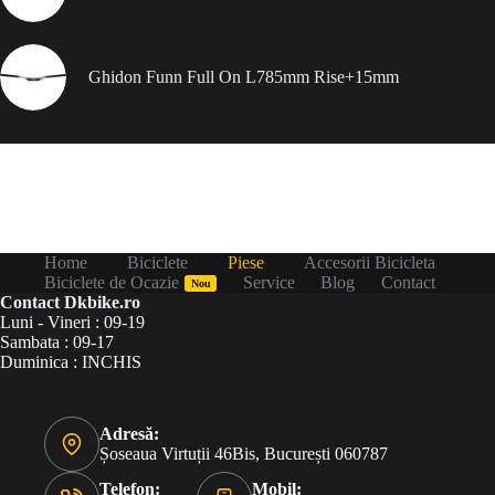
Ghidon Funn Full On L785mm Rise+15mm
Home
Biciclete
Piese
Accesorii Bicicleta
Biciclete de Ocazie
Service
Blog
Contact
Nou
Contact Dkbike.ro
Luni - Vineri : 09-19
Sambata : 09-17
Duminica : INCHIS
Adresă:
Șoseaua Virtuții 46Bis, București 060787
Telefon:
Mobil: