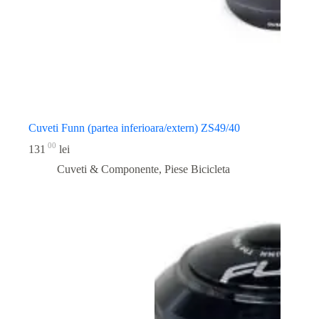
Cuveti Funn (partea inferioara/extern) ZS49/40
00
131
lei
Cuveti & Componente
,
Piese Bicicleta