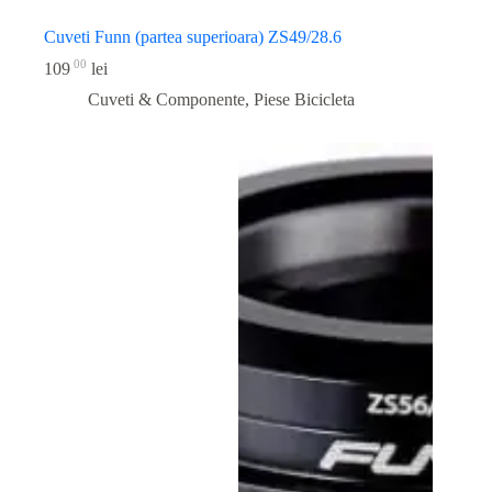
Cuveti Funn (partea superioara) ZS49/28.6
00
109
lei
Cuveti & Componente
,
Piese Bicicleta