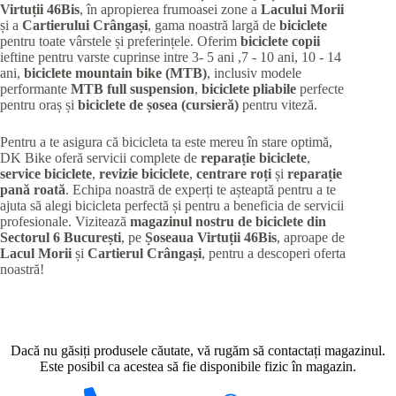
Virtuții 46Bis
, în apropierea frumoasei zone a
Lacului Morii
și a
Cartierului Crângași
, gama noastră largă de
biciclete
pentru toate vârstele și preferințele. Oferim
biciclete copii
ieftine pentru varste cuprinse intre 3- 5 ani ,7 - 10 ani, 10 - 14
ani,
biciclete mountain bike (MTB)
, inclusiv modele
performante
MTB full suspension
,
biciclete pliabile
perfecte
pentru oraș și
biciclete de șosea (cursieră)
pentru viteză.
Pentru a te asigura că bicicleta ta este mereu în stare optimă,
DK Bike oferă servicii complete de
reparație biciclete
,
service biciclete
,
revizie biciclete
,
centrare roți
și
reparație
pană roată
. Echipa noastră de experți te așteaptă pentru a te
ajuta să alegi bicicleta perfectă și pentru a beneficia de servicii
profesionale. Vizitează
magazinul nostru de biciclete din
Sectorul 6 București
, pe
Șoseaua Virtuții 46Bis
, aproape de
Lacul Morii
și
Cartierul Crângași
, pentru a descoperi oferta
noastră!
Dacă nu găsiți produsele căutate, vă rugăm să contactați magazinul.
Este posibil ca acestea să fie disponibile fizic în magazin.