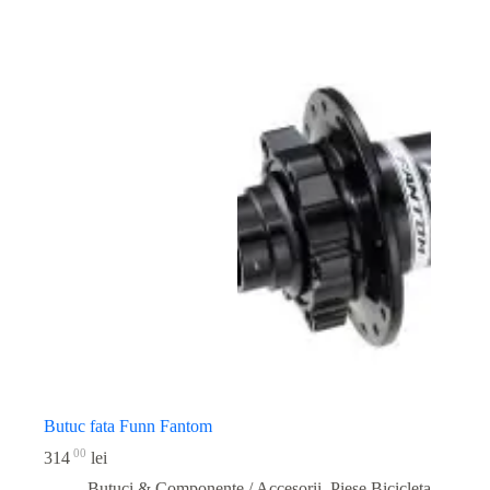
Butuc fata Funn Fantom
00
314
lei
Butuci & Componente / Accesorii
,
Piese Bicicleta