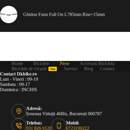
Ghidon Funn Full On L785mm Rise+15mm
Home
Biciclete
Piese
Accesorii Bicicleta
Biciclete de Ocazie
Service
Blog
Contact
Nou
Contact Dkbike.ro
Luni - Vineri : 09-19
Sambata : 09-17
Duminica : INCHIS
Adresă:
Șoseaua Virtuții 46Bis, București 060787
Telefon:
Mobil:
031 826 0120
0723190222