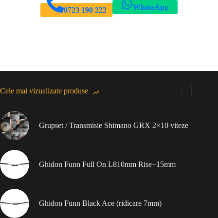
WhatsApp
0723 190 222
Cele mai vizualizate produse
Grupset / Transmisie Shimano GRX 2×10 viteze
Ghidon Funn Full On L810mm Rise+15mm
Ghidon Funn Black Ace (ridicare 7mm)