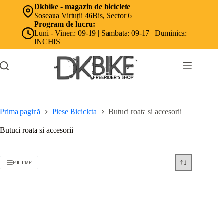
Sari
Dkbike - magazin de biciclete
la
Șoseaua Virtuții 46Bis, Sector 6
conținut
Program de lucru:
Luni - Vineri: 09-19 | Sambata: 09-17 | Duminica:
INCHIS
Prima pagină
Piese Bicicleta
Butuci roata si accesorii
Butuci roata si accesorii
FILTRE