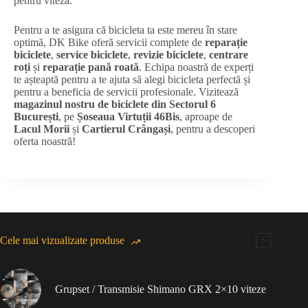
pentru viteză.
Pentru a te asigura că bicicleta ta este mereu în stare
optimă, DK Bike oferă servicii complete de
reparație
biciclete
,
service biciclete
,
revizie biciclete
,
centrare
roți
și
reparație pană roată
. Echipa noastră de experți
te așteaptă pentru a te ajuta să alegi bicicleta perfectă și
pentru a beneficia de servicii profesionale. Vizitează
magazinul nostru de biciclete din Sectorul 6
București
, pe
Șoseaua Virtuții 46Bis
, aproape de
Lacul Morii
și
Cartierul Crângași
, pentru a descoperi
oferta noastră!
Cele mai vizualizate produse
Grupset / Transmisie Shimano GRX 2×10 viteze