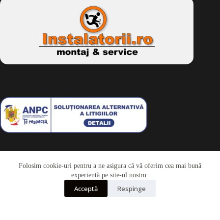
Folosim cookie-uri pentru a ne asigura că vă oferim cea mai bună
Telefon
experiență pe site-ul nostru.
Acceptă
Respinge
Whatsapp
Drepturi de autor © 2026 - Dkbike.ro
powered by
wdesigner.ro