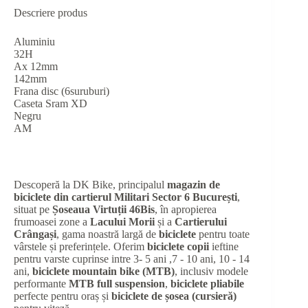
Descriere produs
Aluminiu
32H
Ax 12mm
142mm
Frana disc (6suruburi)
Caseta Sram XD
Negru
AM
Descoperă la DK Bike, principalul
magazin de
biciclete din cartierul Militari Sector 6 București
,
situat pe
Șoseaua Virtuții 46Bis
, în apropierea
frumoasei zone a
Lacului Morii
și a
Cartierului
Crângași
, gama noastră largă de
biciclete
pentru toate
vârstele și preferințele. Oferim
biciclete copii
ieftine
pentru varste cuprinse intre 3- 5 ani ,7 - 10 ani, 10 - 14
ani,
biciclete mountain bike (MTB)
, inclusiv modele
performante
MTB full suspension
,
biciclete pliabile
perfecte pentru oraș și
biciclete de șosea (cursieră)