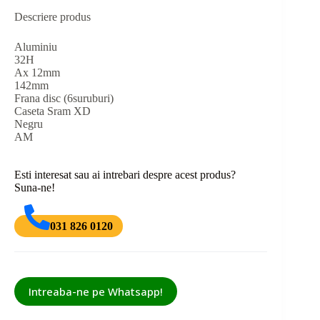
Descriere produs
Aluminiu
32H
Ax 12mm
142mm
Frana disc (6suruburi)
Caseta Sram XD
Negru
AM
Esti interesat sau ai intrebari despre acest produs?
Suna-ne!
031 826 0120
Intreaba-ne pe Whatsapp!