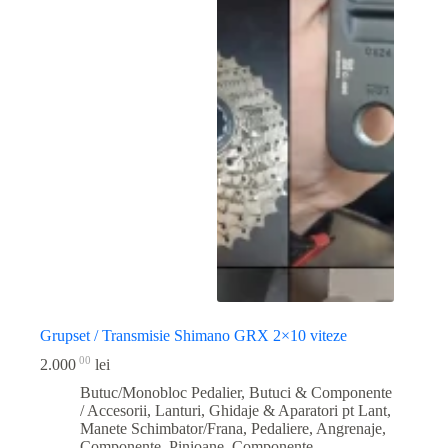
Grupset / Transmisie Shimano GRX 2×10 viteze
00
2.000
lei
Butuc/Monobloc Pedalier
,
Butuci & Componente
/ Accesorii
,
Lanturi, Ghidaje & Aparatori pt Lant
,
Manete Schimbator/Frana
,
Pedaliere, Angrenaje,
Componente
,
Pinioane, Componente
,