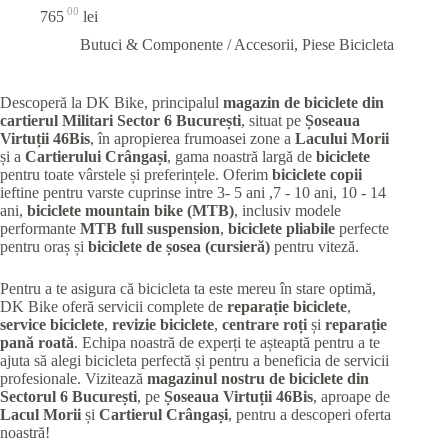
00
765
lei
Butuci & Componente / Accesorii
,
Piese Bicicleta
Descoperă la DK Bike, principalul
magazin de biciclete din
cartierul Militari
Sector 6 București
, situat pe
Șoseaua
Virtuții 46Bis
, în apropierea frumoasei zone a
Lacului Morii
și a
Cartierului Crângași
, gama noastră largă de
biciclete
pentru toate vârstele și preferințele. Oferim
biciclete copii
ieftine pentru varste cuprinse intre 3- 5 ani ,7 - 10 ani, 10 - 14
ani,
biciclete mountain bike (MTB)
, inclusiv modele
performante
MTB full suspension
,
biciclete pliabile
perfecte
pentru oraș și
biciclete de șosea (cursieră)
pentru viteză.
Pentru a te asigura că bicicleta ta este mereu în stare optimă,
DK Bike oferă servicii complete de
reparație biciclete
,
service biciclete
,
revizie biciclete
,
centrare roți
și
reparație
pană roată
. Echipa noastră de experți te așteaptă pentru a te
ajuta să alegi bicicleta perfectă și pentru a beneficia de servicii
profesionale. Vizitează
magazinul nostru de biciclete din
Sectorul 6 București
, pe
Șoseaua Virtuții 46Bis
, aproape de
Lacul Morii
și
Cartierul Crângași
, pentru a descoperi oferta
noastră!