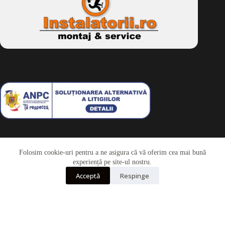
Folosim cookie-uri pentru a ne asigura că vă oferim cea mai bună
Telefon
experiență pe site-ul nostru.
Acceptă
Respinge
Whatsapp
Drepturi de autor © 2026 - Dkbike.ro
powered by
wdesigner.ro