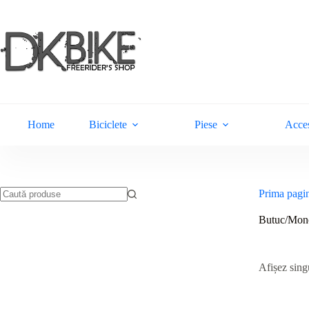
Sari
la
conținut
Home
Biciclete
Piese
Acces
Prima pagi
Niciun
rezultat
Butuc/Mono
Afișez singu