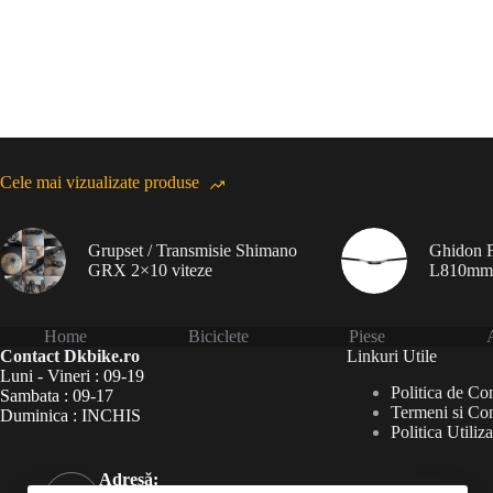
Cele mai vizualizate produse
Grupset / Transmisie Shimano
Ghidon F
GRX 2×10 viteze
L810mm
Home
Biciclete
Piese
A
Contact Dkbike.ro
Linkuri Utile
Luni - Vineri : 09-19
Politica de Con
Sambata : 09-17
Termeni si Con
Duminica : INCHIS
Politica Utiliz
Adresă: