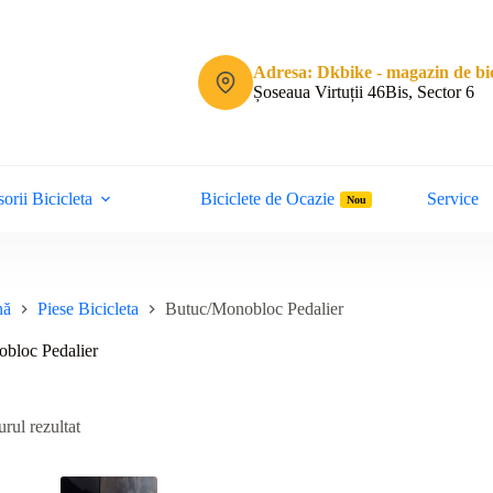
Adresa: Dkbike - magazin de bic
Șoseaua Virtuții 46Bis, Sector 6
orii Bicicleta
Biciclete de Ocazie
Service
Nou
nă
Piese Bicicleta
Butuc/Monobloc Pedalier
bloc Pedalier
rul rezultat