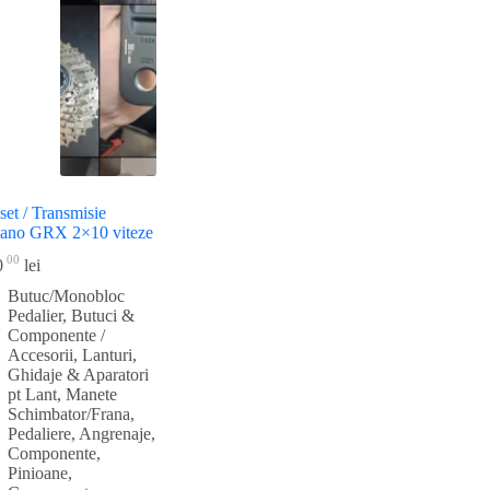
et / Transmisie
ano GRX 2×10 viteze
00
0
lei
Butuc/Monobloc
Pedalier
,
Butuci &
Componente /
Accesorii
,
Lanturi,
Ghidaje & Aparatori
pt Lant
,
Manete
Schimbator/Frana
,
Pedaliere, Angrenaje,
Componente
,
Pinioane,