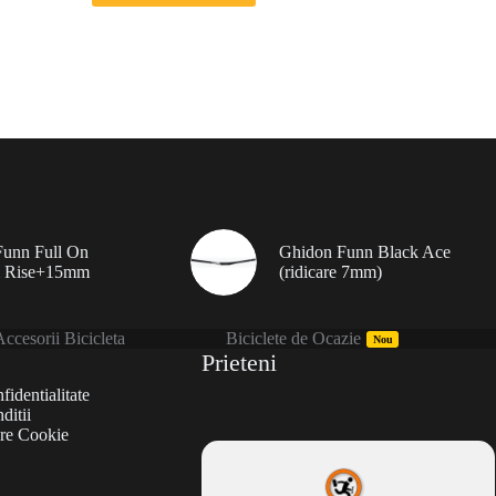
unn Full On
Ghidon Funn Black Ace
 Rise+15mm
(ridicare 7mm)
ccesorii Bicicleta
Biciclete de Ocazie
Nou
Prieteni
fidentialitate
ditii
are Cookie