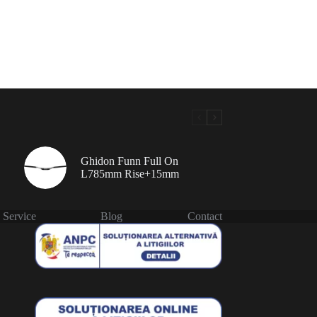
Ghidon Funn Full On
L785mm Rise+15mm
Service
Blog
Contact