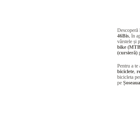
Descoperă 
46Bis
, în 
vârstele și 
bike (MTB
(cursieră)
p
Pentru a te
biciclete
,
r
bicicleta pe
pe
Șoseaua