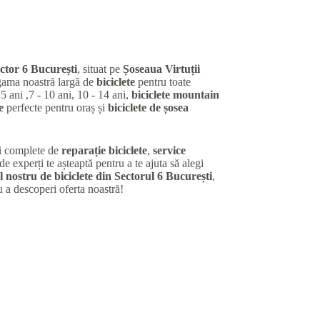
ctor 6 București
, situat pe
Șoseaua Virtuții
gama noastră largă de
biciclete
pentru toate
 5 ani ,7 - 10 ani, 10 - 14 ani,
biciclete mountain
e
perfecte pentru oraș și
biciclete de șosea
ii complete de
reparație biciclete
,
service
de experți te așteaptă pentru a te ajuta să alegi
 nostru de biciclete din Sectorul 6 București
,
u a descoperi oferta noastră!