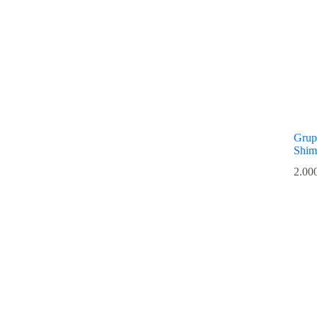
Grups
Shim
2.00