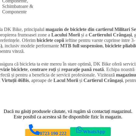
Componente
,
Schimbatoare &
Componente
la DK Bike, principalul
magazin de biciclete din cartierul Militari
Se
apropierea frumoasei zone a
Lacului Morii
și a
Cartierului Crângași
, 
preferințele. Oferim
biciclete copii
ieftine pentru varste cuprinse intre 3-
)
, inclusiv modele performante
MTB full suspension
,
biciclete pliabil
entru viteză.
 asigura că bicicleta ta este mereu în stare optimă, DK Bike oferă servic
evizie biciclete
,
centrare roți
și
reparație pană roată
. Echipa noastră 
rfectă și pentru a beneficia de servicii profesionale. Vizitează
magazinul
 Virtuții 46Bis
, aproape de
Lacul Morii
și
Cartierul Crângași
, pentr
Dacă nu găsiți produsele căutate, vă rugăm să contactați magazinul.
Este posibil ca acestea să fie disponibile fizic în magazin.
WhatsApp
0723 190 222