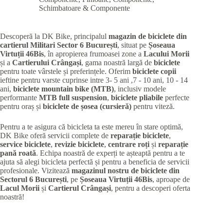
Schimbatoare & Componente
Descoperă la DK Bike, principalul
magazin de biciclete din
cartierul Militari
Sector 6 București
, situat pe
Șoseaua
Virtuții 46Bis
, în apropierea frumoasei zone a
Lacului Morii
și a
Cartierului Crângași
, gama noastră largă de
biciclete
pentru toate vârstele și preferințele. Oferim
biciclete copii
ieftine pentru varste cuprinse intre 3- 5 ani ,7 - 10 ani, 10 - 14
ani,
biciclete mountain bike (MTB)
, inclusiv modele
performante
MTB full suspension
,
biciclete pliabile
perfecte
pentru oraș și
biciclete de șosea (cursieră)
pentru viteză.
Pentru a te asigura că bicicleta ta este mereu în stare optimă,
DK Bike oferă servicii complete de
reparație biciclete
,
service biciclete
,
revizie biciclete
,
centrare roți
și
reparație
pană roată
. Echipa noastră de experți te așteaptă pentru a te
ajuta să alegi bicicleta perfectă și pentru a beneficia de servicii
profesionale. Vizitează
magazinul nostru de biciclete din
Sectorul 6 București
, pe
Șoseaua Virtuții 46Bis
, aproape de
Lacul Morii
și
Cartierul Crângași
, pentru a descoperi oferta
noastră!