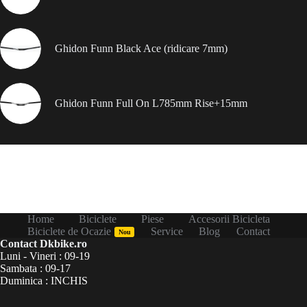
Ghidon Funn Black Ace (ridicare 7mm)
Ghidon Funn Full On L785mm Rise+15mm
Home
Biciclete
Piese
Accesorii Bicicleta
Biciclete de Ocazie
Service
Blog
Contact
Nou
Contact Dkbike.ro
Luni - Vineri : 09-19
Sambata : 09-17
Duminica : INCHIS