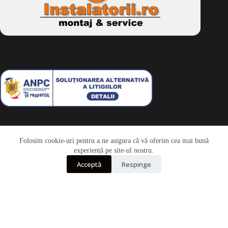
Folosim cookie-uri pentru a ne asigura că vă oferim cea mai bună
Telefon
experiență pe site-ul nostru.
Acceptă
Respinge
Whatsapp
Drepturi de autor © 2026 - Dkbike.ro
powered by
wdesigner.ro