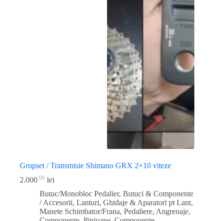
Grupset / Transmisie Shimano GRX 2×10 viteze
00
2.000
lei
Butuc/Monobloc Pedalier
,
Butuci & Componente
/ Accesorii
,
Lanturi, Ghidaje & Aparatori pt Lant
,
Manete Schimbator/Frana
,
Pedaliere, Angrenaje,
Componente
,
Pinioane, Componente
,