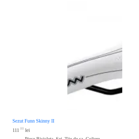
Sezut Funn Skinny II
00
111
lei
Piese Bicicleta
,
Sei, Tije de sa, Coliere,