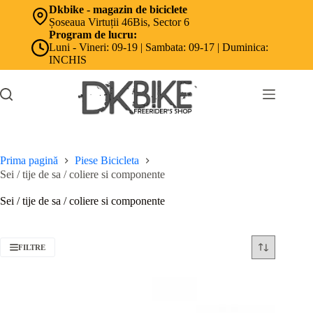
Sari
Dkbike - magazin de biciclete
la
Șoseaua Virtuții 46Bis, Sector 6
conținut
Program de lucru:
Luni - Vineri: 09-19 | Sambata: 09-17 | Duminica:
INCHIS
Prima pagină
Piese Bicicleta
Sei / tije de sa / coliere si componente
Sei / tije de sa / coliere si componente
FILTRE