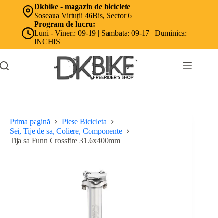
Sari
Dkbike - magazin de biciclete
la
Șoseaua Virtuții 46Bis, Sector 6
conținut
Program de lucru:
Luni - Vineri: 09-19 | Sambata: 09-17 | Duminica:
INCHIS
Prima pagină
Piese Bicicleta
Sei, Tije de sa, Coliere, Componente
Tija sa Funn Crossfire 31.6x400mm