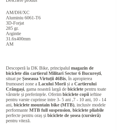
Descriere produs
AM/DH/XC
Aluminiu 6061-T6
3D-Forjat
285 gr.
Argintie
31.6x400mm
AM
Descoperă la DK Bike, principalul
magazin de
biciclete din cartierul Militari Sector 6 București
,
situat pe
Șoseaua Virtuții 46Bis
, în apropierea
frumoasei zone a
Lacului Morii
și a
Cartierului
Crângași
, gama noastră largă de
biciclete
pentru toate
vârstele și preferințele. Oferim
biciclete copii
ieftine
pentru varste cuprinse intre 3- 5 ani ,7 - 10 ani, 10 - 14
ani,
biciclete mountain bike (MTB)
, inclusiv modele
performante
MTB full suspension
,
biciclete pliabile
perfecte pentru oraș și
biciclete de șosea (cursieră)
pentru viteză.