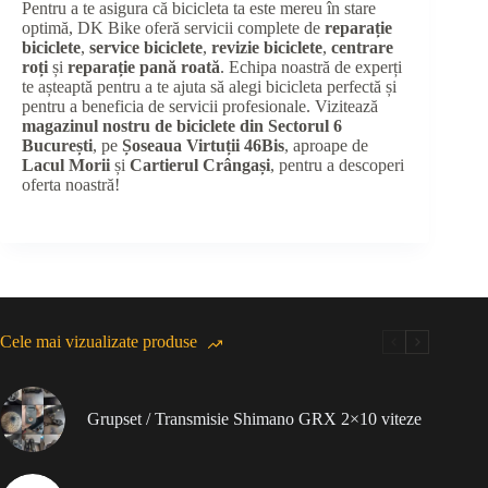
Pentru a te asigura că bicicleta ta este mereu în stare
optimă, DK Bike oferă servicii complete de
reparație
biciclete
,
service biciclete
,
revizie biciclete
,
centrare
roți
și
reparație pană roată
. Echipa noastră de experți
te așteaptă pentru a te ajuta să alegi bicicleta perfectă și
pentru a beneficia de servicii profesionale. Vizitează
magazinul nostru de biciclete din Sectorul 6
București
, pe
Șoseaua Virtuții 46Bis
, aproape de
Lacul Morii
și
Cartierul Crângași
, pentru a descoperi
oferta noastră!
Cele mai vizualizate produse
Grupset / Transmisie Shimano GRX 2×10 viteze