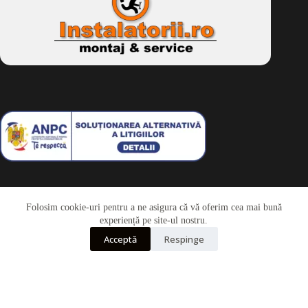
Folosim cookie-uri pentru a ne asigura că vă oferim cea mai bună
Telefon
experiență pe site-ul nostru.
Acceptă
Respinge
Whatsapp
Drepturi de autor © 2026 - Dkbike.ro
powered by
wdesigner.ro