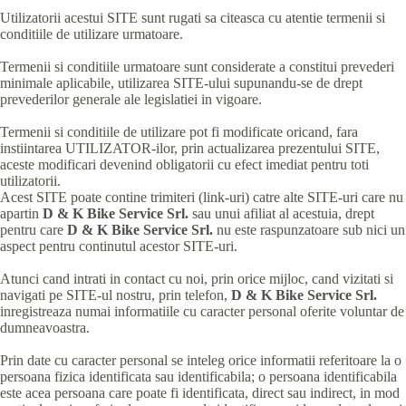
Utilizatorii acestui SITE sunt rugati sa citeasca cu atentie termenii si
conditiile de utilizare urmatoare.
Termenii si conditiile urmatoare sunt considerate a constitui prevederi
minimale aplicabile, utilizarea SITE-ului supunandu-se de drept
prevederilor generale ale legislatiei in vigoare.
Termenii si conditiile de utilizare pot fi modificate oricand, fara
instiintarea UTILIZATOR-ilor, prin actualizarea prezentului SITE,
aceste modificari devenind obligatorii cu efect imediat pentru toti
utilizatorii.
Acest SITE poate contine trimiteri (link-uri) catre alte SITE-uri care nu
apartin
D & K Bike Service Srl.
sau unui afiliat al acestuia, drept
pentru care
D & K Bike Service Srl.
nu este raspunzatoare sub nici un
aspect pentru continutul acestor SITE-uri.
Atunci cand intrati in contact cu noi, prin orice mijloc, cand vizitati si
navigati pe SITE-ul nostru, prin telefon,
D & K Bike Service Srl.
inregistreaza numai informatiile cu caracter personal oferite voluntar de
dumneavoastra.
Prin date cu caracter personal se inteleg orice informatii referitoare la o
persoana fizica identificata sau identificabila; o persoana identificabila
este acea persoana care poate fi identificata, direct sau indirect, in mod