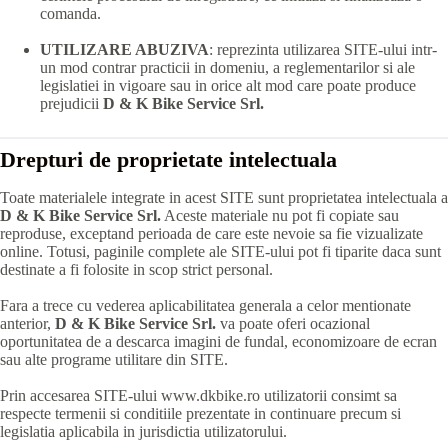
comanda.
UTILIZARE ABUZIVA
: reprezinta utilizarea SITE-ului intr-
un mod contrar practicii in domeniu, a reglementarilor si ale
legislatiei in vigoare sau in orice alt mod care poate produce
prejudicii
D & K Bike Service Srl.
Drepturi de proprietate intelectuala
Toate materialele integrate in acest SITE sunt proprietatea intelectuala a
D & K Bike Service Srl.
Aceste materiale nu pot fi copiate sau
reproduse, exceptand perioada de care este nevoie sa fie vizualizate
online. Totusi, paginile complete ale SITE-ului pot fi tiparite daca sunt
destinate a fi folosite in scop strict personal.
Fara a trece cu vederea aplicabilitatea generala a celor mentionate
anterior,
D & K Bike Service Srl.
va poate oferi ocazional
oportunitatea de a descarca imagini de fundal, economizoare de ecran
sau alte programe utilitare din SITE.
Prin accesarea SITE-ului www.dkbike.ro utilizatorii consimt sa
respecte termenii si conditiile prezentate in continuare precum si
legislatia aplicabila in jurisdictia utilizatorului.