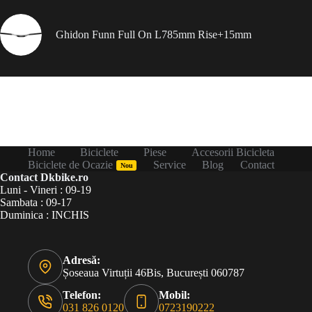
Ghidon Funn Full On L785mm Rise+15mm
Home
Biciclete
Piese
Accesorii Bicicleta
Biciclete de Ocazie
Service
Blog
Contact
Nou
Contact Dkbike.ro
Luni - Vineri : 09-19
Sambata : 09-17
Duminica : INCHIS
Adresă:
Șoseaua Virtuții 46Bis, București 060787
Telefon:
Mobil:
031 826 0120
0723190222