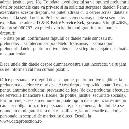
adresa justitiei (art. 18). Totodata, aveti dreptul sa va opuneti prelucrarii
datelor personale care va privesc si sa solicitati stergerea datelor. Pentru
exercitarea acestor drepturi, va puteti adresa cu o cerere scrisa, datata si
semnata la sediul nostru. Pe baza unei cereri scrise, datate si semnate,
expediate pe adresa
D & K Byke Service Srl.
, Șoseaua Virtuții 46Bis,
București 060787, va puteti exercita, in mod gratuit, urmatoarele
drepturi:
– o data pe an, confirmarea faptului ca datele mele sunt sau nu
prelucrate; – sa intervin asupra datelor transmise; – sa ma opun
prelucrarii datelor pentru motive intemeiate si legitime legate de situatia
mea particulara.
Daca unele din datele despre dumneavoastra sunt incorecte, va rugam
sa ne informati cat mai curand posibil.
Orice persoana are dreptul de a se opune, pentru motive legitime, la
prelucrarea datelor ce o privesc. Acest drept de opozitie poate fi exclus
pentru anumite prelucrari prevazute de lege (de ex.: prelucrari efectuate
de serviciile financiare si fiscale, de politie, justitie, securitate sociala).
Prin urmare, aceasta mentiune nu poate figura daca prelucrarea are un
caracter obligatoriu; orice persoana are, de asemenea, dreptul de a se
opune, in mod gratuit fara nici o justificare, la prelucrarile datelor sale
personale in scopuri de marketing direct. Detalii la
www.dataprotection.ro