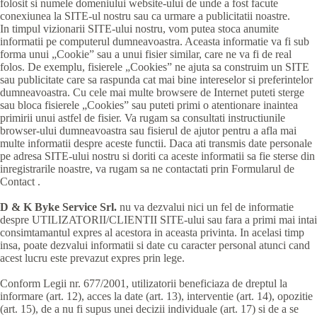
folosit si numele domeniului website-ului de unde a fost facute
conexiunea la SITE-ul nostru sau ca urmare a publicitatii noastre.
In timpul vizionarii SITE-ului nostru, vom putea stoca anumite
informatii pe computerul dumneavoastra. Aceasta informatie va fi sub
forma unui „Cookie” sau a unui fisier similar, care ne va fi de real
folos. De exemplu, fisierele „Cookies” ne ajuta sa construim un SITE
sau publicitate care sa raspunda cat mai bine intereselor si preferintelor
dumneavoastra. Cu cele mai multe browsere de Internet puteti sterge
sau bloca fisierele „Cookies” sau puteti primi o atentionare inaintea
primirii unui astfel de fisier. Va rugam sa consultati instructiunile
browser-ului dumneavoastra sau fisierul de ajutor pentru a afla mai
multe informatii despre aceste functii. Daca ati transmis date personale
pe adresa SITE-ului nostru si doriti ca aceste informatii sa fie sterse din
inregistrarile noastre, va rugam sa ne contactati prin Formularul de
Contact .
D & K Byke Service Srl.
nu va dezvalui nici un fel de informatie
despre UTILIZATORII/CLIENTII SITE-ului sau fara a primi mai intai
consimtamantul expres al acestora in aceasta privinta. In acelasi timp
insa, poate dezvalui informatii si date cu caracter personal atunci cand
acest lucru este prevazut expres prin lege.
Conform Legii nr. 677/2001, utilizatorii beneficiaza de dreptul la
informare (art. 12), acces la date (art. 13), interventie (art. 14), opozitie
(art. 15), de a nu fi supus unei decizii individuale (art. 17) si de a se