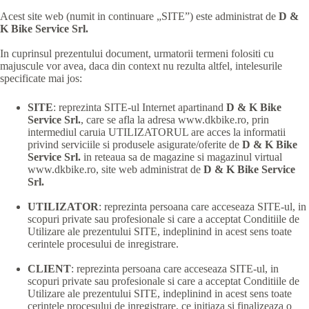
Acest site web (numit in continuare „SITE”) este administrat de
D &
K Bike Service Srl.
In cuprinsul prezentului document, urmatorii termeni folositi cu
majuscule vor avea, daca din context nu rezulta altfel, intelesurile
specificate mai jos:
SITE
: reprezinta SITE-ul Internet apartinand
D & K Bike
Service Srl.
, care se afla la adresa www.dkbike.ro, prin
intermediul caruia UTILIZATORUL are acces la informatii
privind serviciile si produsele asigurate/oferite de
D & K Bike
Service Srl.
in reteaua sa de magazine si magazinul virtual
www.dkbike.ro, site web administrat de
D & K Bike Service
Srl.
UTILIZATOR
: reprezinta persoana care acceseaza SITE-ul, in
scopuri private sau profesionale si care a acceptat Conditiile de
Utilizare ale prezentului SITE, indeplinind in acest sens toate
cerintele procesului de inregistrare.
CLIENT
: reprezinta persoana care acceseaza SITE-ul, in
scopuri private sau profesionale si care a acceptat Conditiile de
Utilizare ale prezentului SITE, indeplinind in acest sens toate
cerintele procesului de inregistrare, ce initiaza si finalizeaza o