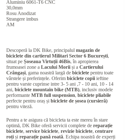
Aluminiu 6061-T6 CNC
30,0mm
Rosu Anodizat
Strangere imbus
AM
Descoperă la DK Bike, principalul
magazin de
biciclete din cartierul Militari Sector 6 București
,
situat pe
Șoseaua Virtuții 46Bis
, în apropierea
frumoasei zone a
Lacului Morii
și a
Cartierului
Crângași
, gama noastră largă de
biciclete
pentru toate
vârstele și preferințele. Oferim
biciclete copii
ieftine
pentru varste cuprinse intre 3- 5 ani ,7 - 10 ani, 10 - 14
ani,
biciclete mountain bike (MTB)
, inclusiv modele
performante
MTB full suspension
,
biciclete pliabile
perfecte pentru oraș și
biciclete de șosea (cursieră)
pentru viteză.
Pentru a te asigura că bicicleta ta este mereu în stare
optimă, DK Bike oferă servicii complete de
reparație
biciclete
,
service biciclete
,
revizie biciclete
,
centrare
roți
și
reparație pană roată
. Echipa noastră de experți