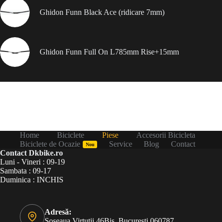
Ghidon Funn Black Ace (ridicare 7mm)
Ghidon Funn Full On L785mm Rise+15mm
Home
Biciclete
Piese
Accesorii Bicicleta
Biciclete de Ocazie
Service
Blog
Contact
Nou
Contact Dkbike.ro
Luni - Vineri : 09-19
Sambata : 09-17
Duminica : INCHIS
Adresă:
Șoseaua Virtuții 46Bis, București 060787