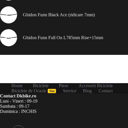
Ghidon Funn Black Ace (ridicare 7mm)
Ghidon Funn Full On L785mm Rise+15mm
Home
Biciclete
Piese
Accesorii Bicicleta
Biciclete de Ocazie
Service
Blog
Contact
Nou
Contact Dkbike.ro
Luni - Vineri : 09-19
Sambata : 09-17
Duminica : INCHIS