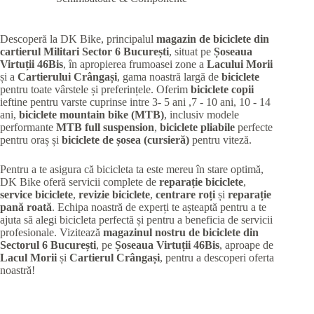
Descoperă la DK Bike, principalul
magazin de biciclete din
cartierul Militari
Sector 6 București
, situat pe
Șoseaua
Virtuții 46Bis
, în apropierea frumoasei zone a
Lacului Morii
și a
Cartierului Crângași
, gama noastră largă de
biciclete
pentru toate vârstele și preferințele. Oferim
biciclete copii
ieftine pentru varste cuprinse intre 3- 5 ani ,7 - 10 ani, 10 - 14
ani,
biciclete mountain bike (MTB)
, inclusiv modele
performante
MTB full suspension
,
biciclete pliabile
perfecte
pentru oraș și
biciclete de șosea (cursieră)
pentru viteză.
Pentru a te asigura că bicicleta ta este mereu în stare optimă,
DK Bike oferă servicii complete de
reparație biciclete
,
service biciclete
,
revizie biciclete
,
centrare roți
și
reparație
pană roată
. Echipa noastră de experți te așteaptă pentru a te
ajuta să alegi bicicleta perfectă și pentru a beneficia de servicii
profesionale. Vizitează
magazinul nostru de biciclete din
Sectorul 6 București
, pe
Șoseaua Virtuții 46Bis
, aproape de
Lacul Morii
și
Cartierul Crângași
, pentru a descoperi oferta
noastră!