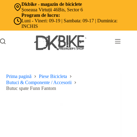
Sari
Dkbike - magazin de biciclete
la
Șoseaua Virtuții 46Bis, Sector 6
conținut
Program de lucru:
Luni - Vineri: 09-19 | Sambata: 09-17 | Duminica:
INCHIS
Prima pagină
Piese Bicicleta
Butuci & Componente / Accesorii
Butuc spate Funn Fantom