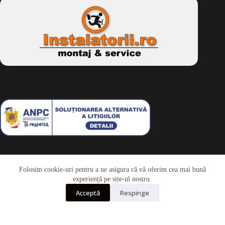
Folosim cookie-uri pentru a ne asigura că vă oferim cea mai bună
Telefon
experiență pe site-ul nostru.
Acceptă
Respinge
Whatsapp
Drepturi de autor © 2026 - Dkbike.ro
powered by
wdesigner.ro