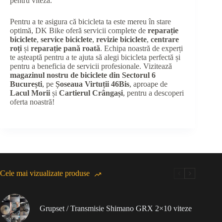
pentru viteză.
Pentru a te asigura că bicicleta ta este mereu în stare
optimă, DK Bike oferă servicii complete de
reparație
biciclete
,
service biciclete
,
revizie biciclete
,
centrare
roți
și
reparație pană roată
. Echipa noastră de experți
te așteaptă pentru a te ajuta să alegi bicicleta perfectă și
pentru a beneficia de servicii profesionale. Vizitează
magazinul nostru de biciclete din Sectorul 6
București
, pe
Șoseaua Virtuții 46Bis
, aproape de
Lacul Morii
și
Cartierul Crângași
, pentru a descoperi
oferta noastră!
Cele mai vizualizate produse
Grupset / Transmisie Shimano GRX 2×10 viteze