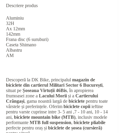
Descriere produs
Aluminiu
32H
Ax 12mm
142mm
Frana disc (6 suruburi)
Caseta Shimano
Albastru
AM
Descoperă la DK Bike, principalul
magazin de
biciclete din cartierul Militari Sector 6 București
,
situat pe
Șoseaua Virtuții 46Bis
, în apropierea
frumoasei zone a
Lacului Morii
și a
Cartierului
Crângași
, gama noastră largă de
biciclete
pentru toate
vârstele și preferințele. Oferim
biciclete copii
ieftine
pentru varste cuprinse intre 3- 5 ani ,7 - 10 ani, 10 - 14
ani,
biciclete mountain bike (MTB)
, inclusiv modele
performante
MTB full suspension
,
biciclete pliabile
perfecte pentru oraș și
biciclete de șosea (cursieră)