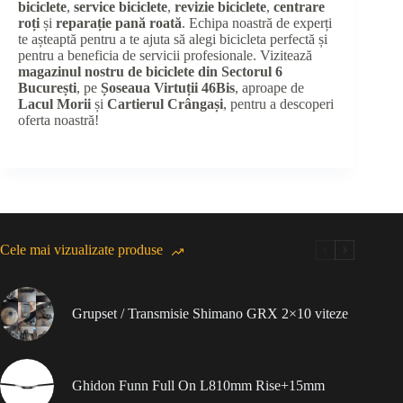
biciclete
,
service biciclete
,
revizie biciclete
,
centrare
roți
și
reparație pană roată
. Echipa noastră de experți
te așteaptă pentru a te ajuta să alegi bicicleta perfectă și
pentru a beneficia de servicii profesionale. Vizitează
magazinul nostru de biciclete din Sectorul 6
București
, pe
Șoseaua Virtuții 46Bis
, aproape de
Lacul Morii
și
Cartierul Crângași
, pentru a descoperi
oferta noastră!
Cele mai vizualizate produse
Grupset / Transmisie Shimano GRX 2×10 viteze
Ghidon Funn Full On L810mm Rise+15mm