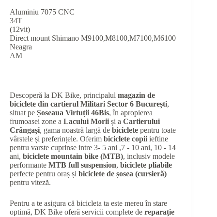
Aluminiu 7075 CNC
34T
(12vit)
Direct mount Shimano M9100,M8100,M7100,M6100
Neagra
AM
Descoperă la DK Bike, principalul
magazin de
biciclete din cartierul Militari Sector 6 București
,
situat pe
Șoseaua Virtuții 46Bis
, în apropierea
frumoasei zone a
Lacului Morii
și a
Cartierului
Crângași
, gama noastră largă de
biciclete
pentru toate
vârstele și preferințele. Oferim
biciclete copii
ieftine
pentru varste cuprinse intre 3- 5 ani ,7 - 10 ani, 10 - 14
ani,
biciclete mountain bike (MTB)
, inclusiv modele
performante
MTB full suspension
,
biciclete pliabile
perfecte pentru oraș și
biciclete de șosea (cursieră)
pentru viteză.
Pentru a te asigura că bicicleta ta este mereu în stare
optimă, DK Bike oferă servicii complete de
reparație