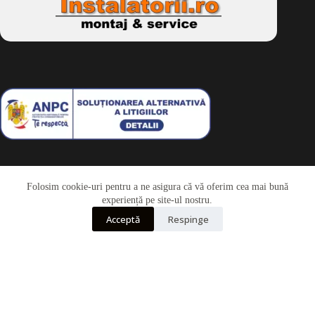
Folosim cookie-uri pentru a ne asigura că vă oferim cea mai bună
Telefon
experiență pe site-ul nostru.
Acceptă
Respinge
Whatsapp
Drepturi de autor © 2026 - Dkbike.ro
powered by
wdesigner.ro