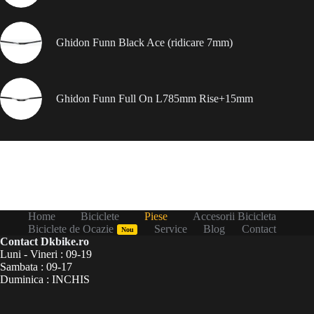
Ghidon Funn Black Ace (ridicare 7mm)
Ghidon Funn Full On L785mm Rise+15mm
Home
Biciclete
Piese
Accesorii Bicicleta
Biciclete de Ocazie
Service
Blog
Contact
Nou
Contact Dkbike.ro
Luni - Vineri : 09-19
Sambata : 09-17
Duminica : INCHIS