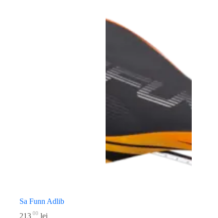
Sa Funn Adlib
00
213
lei