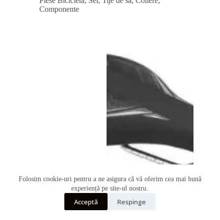
Piese Bicicleta
,
Sei, Tije de sa, Coliere,
Componente
Folosim cookie-uri pentru a ne asigura că vă oferim cea mai bună
Telefon
experiență pe site-ul nostru.
Acceptă
Respinge
Whatsapp
Sezut Funn Skinny