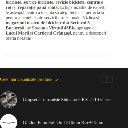
biciclete
,
service biciclete
,
revizie biciclete
,
centrare
roți
și
reparație pană roată
. Echipa noastră de experți
te așteaptă pentru a te ajuta să alegi bicicleta perfectă și
pentru a beneficia de servicii profesionale. Vizitează
magazinul nostru de biciclete din Sectorul 6
București
, pe
Șoseaua Virtuții 46Bis
, aproape de
Lacul Morii
și
Cartierul Crângași
, pentru a descoperi
oferta noastră!
Cele mai vizualizate produse
Grupset / Transmisie Shimano GRX 2×10 viteze
Ghidon Funn Full On L810mm Rise+15mm