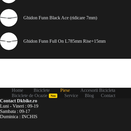
Ghidon Funn Black Ace (ridicare 7mm)
Ghidon Funn Full On L785mm Rise+15mm
Home
Biciclete
Piese
Accesorii Bicicleta
Biciclete de Ocazie
Service
Blog
Contact
Nou
Contact Dkbike.ro
Luni - Vineri : 09-19
Sambata : 09-17
Duminica : INCHIS