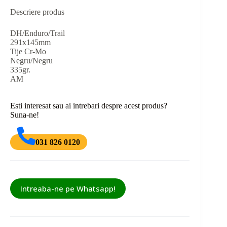
Descriere produs
DH/Enduro/Trail
291x145mm
Tije Cr-Mo
Negru/Negru
335gr.
AM
Esti interesat sau ai intrebari despre acest produs?
Suna-ne!
031 826 0120
Intreaba-ne pe Whatsapp!