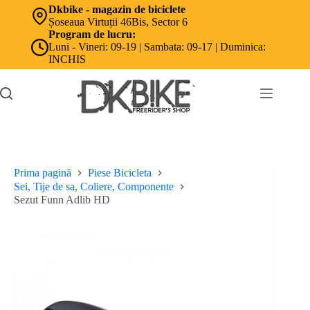
Sari
Dkbike - magazin de biciclete
la
Șoseaua Virtuții 46Bis, Sector 6
conținut
Program de lucru:
Luni - Vineri: 09-19 | Sambata: 09-17 | Duminica:
INCHIS
Prima pagină
Piese Bicicleta
Sei, Tije de sa, Coliere, Componente
Sezut Funn Adlib HD