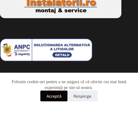
Folosim cookie-uri pentru a ne asigura că vă oferim cea mai bună
Telefon
experiență pe site-ul nostru.
Acceptă
Respinge
Whatsapp
Drepturi de autor © 2026 - Dkbike.ro
powered by
wdesigner.ro