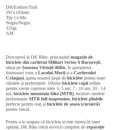
DH/Enduro/Trail
291x145mm
Tije Cr-Mo
Negru/Negru
335gr.
AM
Descoperă la DK Bike, principalul
magazin de
biciclete din cartierul Militari Sector 6 București
,
situat pe
Șoseaua Virtuții 46Bis
, în apropierea
frumoasei zone a
Lacului Morii
și a
Cartierului
Crângași
, gama noastră largă de
biciclete
pentru toate
vârstele și preferințele. Oferim
biciclete copii
ieftine
pentru varste cuprinse intre 3- 5 ani ,7 - 10 ani, 10 - 14
ani,
biciclete mountain bike (MTB)
, inclusiv modele
performante
MTB full suspension
,
biciclete pliabile
perfecte pentru oraș și
biciclete de șosea (cursieră)
pentru viteză.
Pentru a te asigura că bicicleta ta este mereu în stare
optimă, DK Bike oferă servicii complete de
reparație