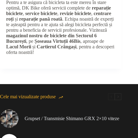
Pentru a te asigura că bicicleta ta este mereu în stare
optimă, DK Bike oferă servicii complete de
reparație
biciclete
,
service biciclete
,
revizie biciclete
,
centrare
roți
și
reparație pană roată
. Echipa noastră de experți
te așteaptă pentru a te ajuta să alegi bicicleta perfectă și
pentru a beneficia de servicii profesionale. Vizitează
magazinul nostru de biciclete din Sectorul 6
București
, pe
Șoseaua Virtuții 46Bis
, aproape de
Lacul Morii
și
Cartierul Crângași
, pentru a descoperi
oferta noastră!
Cele mai vizualizate produse
Grupset / Transmisie Shimano GRX 2×10 viteze