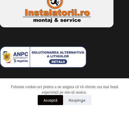
Folosim cookie-uri pentru a ne asigura că vă oferim cea mai bună
Telefon
experiență pe site-ul nostru.
Acceptă
Respinge
Whatsapp
Drepturi de autor © 2026 - Dkbike.ro
powered by
wdesigner.ro