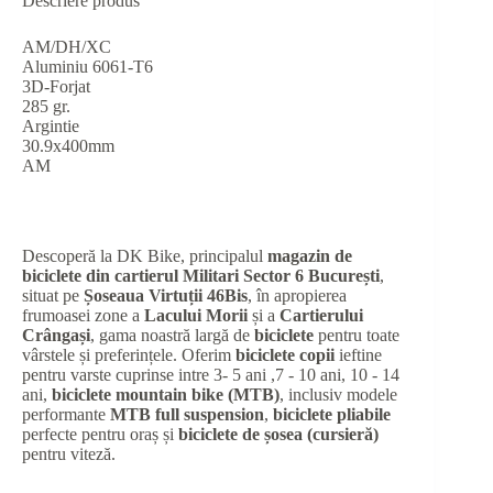
Descriere produs
AM/DH/XC
Aluminiu 6061-T6
3D-Forjat
285 gr.
Argintie
30.9x400mm
AM
Descoperă la DK Bike, principalul
magazin de
biciclete din cartierul Militari Sector 6 București
,
situat pe
Șoseaua Virtuții 46Bis
, în apropierea
frumoasei zone a
Lacului Morii
și a
Cartierului
Crângași
, gama noastră largă de
biciclete
pentru toate
vârstele și preferințele. Oferim
biciclete copii
ieftine
pentru varste cuprinse intre 3- 5 ani ,7 - 10 ani, 10 - 14
ani,
biciclete mountain bike (MTB)
, inclusiv modele
performante
MTB full suspension
,
biciclete pliabile
perfecte pentru oraș și
biciclete de șosea (cursieră)
pentru viteză.