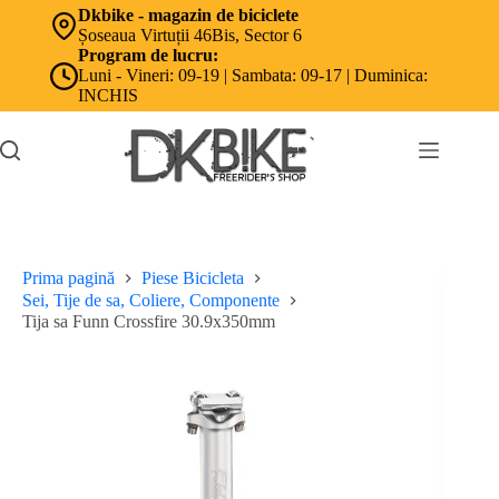
Sari
Dkbike - magazin de biciclete
la
Șoseaua Virtuții 46Bis, Sector 6
conținut
Program de lucru:
Luni - Vineri: 09-19 | Sambata: 09-17 | Duminica:
INCHIS
Prima pagină
Piese Bicicleta
Sei, Tije de sa, Coliere, Componente
Tija sa Funn Crossfire 30.9x350mm