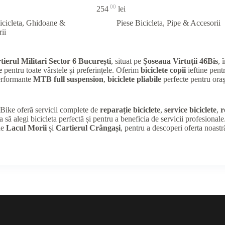
00
254
lei
icicleta
,
Ghidoane &
Piese Bicicleta
,
Pipe & Accesorii
ii
tierul Militari Sector 6 București
, situat pe
Șoseaua Virtuții 46Bis
, 
e
pentru toate vârstele și preferințele. Oferim
biciclete copii
ieftine pentr
performante
MTB full suspension
,
biciclete pliabile
perfecte pentru oraș
K Bike oferă servicii complete de
reparație biciclete
,
service biciclete
,
r
a să alegi bicicleta perfectă și pentru a beneficia de servicii profesional
de
Lacul Morii
și
Cartierul Crângași
, pentru a descoperi oferta noastr