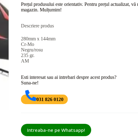
Prețul produsului este orientativ. Pentru prețul actualizat, v
magazin. Mulțumim!
Descriere produs
280mm x 144mm
Cr-Mo
Negru/rosu
235 gr.
AM
Esti interesat sau ai intrebari despre acest produs?
Suna-ne!
031 826 0120
Intreaba-ne pe Whatsapp!