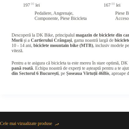
00
00
197
lei
167
lei
Pedaliere, Angrenaje,
Piese B
Componente
,
Piese Bicicleta
Accesor
Descoperă la DK Bike, principalul
magazin de biciclete din car
Morii
și a
Cartierului Crângași
, gama noastră largă de
biciclet
10 - 14 ani,
biciclete mountain bike (MTB)
, inclusiv modele 
viteză.
Pentru a te asigura că bicicleta ta este mereu în stare optimă, D
pană roată
. Echipa noastră de experți te așteaptă pentru a te ajut
din Sectorul 6 București
, pe
Șoseaua Virtuții 46Bis
, aproape 
Cele mai vizualizate produse