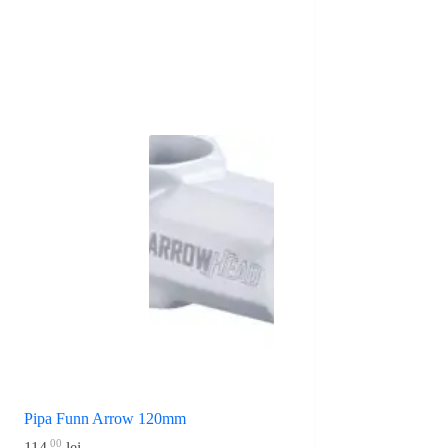
Pipa Funn Arrow 120mm
00
114
lei