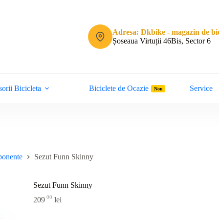
Adresa: Dkbike - magazin de bic
Șoseaua Virtuții 46Bis, Sector 6
orii Bicicleta
Biciclete de Ocazie
Service
Nou
mponente
Sezut Funn Skinny
Sezut Funn Skinny
00
209
lei