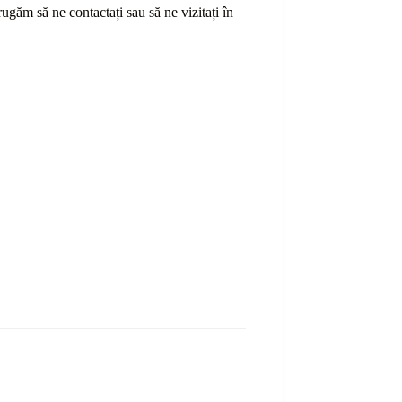
ă rugăm să ne contactați sau
să
ne vizitați în