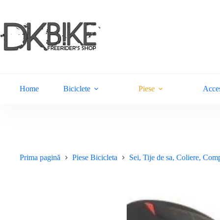
Sari
la
conținut
Home
Biciclete
Piese
Acces
Prima pagină
Piese Bicicleta
Sei, Tije de sa, Coliere, Co