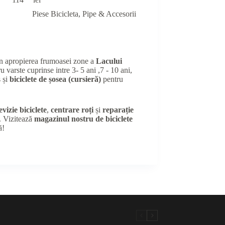
Piese Bicicleta
,
Pipe & Accesorii
în apropierea frumoasei zone a
Lacului
u varste cuprinse intre 3- 5 ani ,7 - 10 ani,
 și
biciclete de șosea (cursieră)
pentru
evizie biciclete
,
centrare roți
și
reparație
e. Vizitează
magazinul nostru de biciclete
ă!