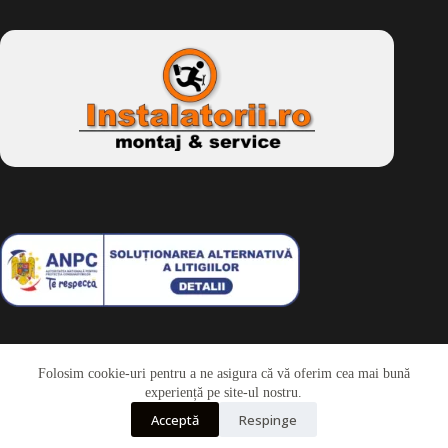
Folosim cookie-uri pentru a ne asigura că vă oferim cea mai bună
Telefon
experiență pe site-ul nostru.
Acceptă
Respinge
Whatsapp
Drepturi de autor © 2026 - Dkbike.ro
powered by
wdesigner.ro