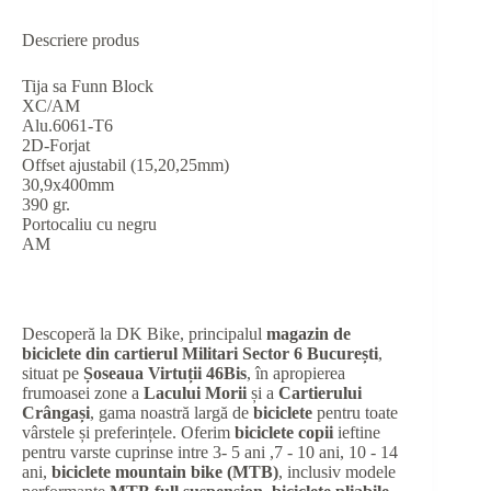
Descriere produs
Tija sa Funn Block
XC/AM
Alu.6061-T6
2D-Forjat
Offset ajustabil (15,20,25mm)
30,9x400mm
390 gr.
Portocaliu cu negru
AM
Descoperă la DK Bike, principalul
magazin de
biciclete din cartierul Militari Sector 6 București
,
situat pe
Șoseaua Virtuții 46Bis
, în apropierea
frumoasei zone a
Lacului Morii
și a
Cartierului
Crângași
, gama noastră largă de
biciclete
pentru toate
vârstele și preferințele. Oferim
biciclete copii
ieftine
pentru varste cuprinse intre 3- 5 ani ,7 - 10 ani, 10 - 14
ani,
biciclete mountain bike (MTB)
, inclusiv modele