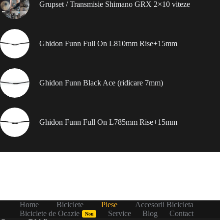
Grupset / Transmisie Shimano GRX 2×10 viteze
Ghidon Funn Full On L810mm Rise+15mm
Ghidon Funn Black Ace (ridicare 7mm)
Ghidon Funn Full On L785mm Rise+15mm
Home
Biciclete
Piese
Accesorii Bicicleta
Biciclete de Ocazie
Service
Blog
Contact
Nou