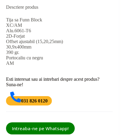
Descriere produs
Tija sa Funn Block
XC/AM
Alu.6061-T6
2D-Forjat
Offset ajustabil (15,20,25mm)
30,9x400mm
390 gr.
Portocaliu cu negru
AM
Esti interesat sau ai intrebari despre acest produs?
Suna-ne!
031 826 0120
Intreaba-ne pe Whatsapp!