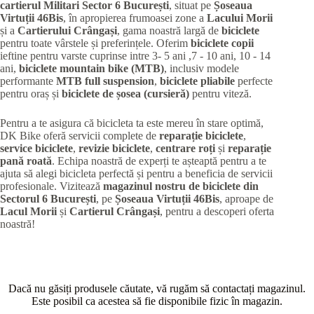
cartierul Militari
Sector 6 București
, situat pe
Șoseaua
Virtuții 46Bis
, în apropierea frumoasei zone a
Lacului Morii
și a
Cartierului Crângași
, gama noastră largă de
biciclete
pentru toate vârstele și preferințele. Oferim
biciclete copii
ieftine pentru varste cuprinse intre 3- 5 ani ,7 - 10 ani, 10 - 14
ani,
biciclete mountain bike (MTB)
, inclusiv modele
performante
MTB full suspension
,
biciclete pliabile
perfecte
pentru oraș și
biciclete de șosea (cursieră)
pentru viteză.
Pentru a te asigura că bicicleta ta este mereu în stare optimă,
DK Bike oferă servicii complete de
reparație biciclete
,
service biciclete
,
revizie biciclete
,
centrare roți
și
reparație
pană roată
. Echipa noastră de experți te așteaptă pentru a te
ajuta să alegi bicicleta perfectă și pentru a beneficia de servicii
profesionale. Vizitează
magazinul nostru de biciclete din
Sectorul 6 București
, pe
Șoseaua Virtuții 46Bis
, aproape de
Lacul Morii
și
Cartierul Crângași
, pentru a descoperi oferta
noastră!
Dacă nu găsiți produsele căutate, vă rugăm să contactați magazinul.
Este posibil ca acestea să fie disponibile fizic în magazin.