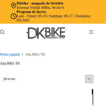
Sari
Dkbike - magazin de biciclete
la
Șoseaua Virtuții 46Bis, Sector 6
conținut
Program de lucru:
Luni - Vineri: 09-19 | Sambata: 09-17 | Duminica:
INCHIS
Prima pagină
Alu.6061-T6
Alu.6061-T6
FILTRE