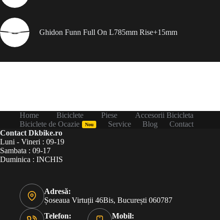
Ghidon Funn Full On L785mm Rise+15mm
Home
Biciclete
Piese
Accesorii Bicicleta
Biciclete de Ocazie
Service
Blog
Contact
Nou
Contact Dkbike.ro
Luni - Vineri : 09-19
Sambata : 09-17
Duminica : INCHIS
Adresă:
Șoseaua Virtuții 46Bis, București 060787
Telefon:
Mobil: