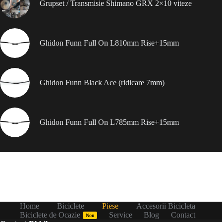
Grupset / Transmisie Shimano GRX 2×10 viteze
Ghidon Funn Full On L810mm Rise+15mm
Ghidon Funn Black Ace (ridicare 7mm)
Ghidon Funn Full On L785mm Rise+15mm
Home
Biciclete
Piese
Accesorii Bicicleta
Biciclete de Ocazie
Service
Blog
Contact
Nou