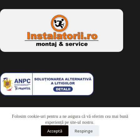
Folosim cookie-uri pentru a ne asigura că vă oferim cea mai bună
Telefon
experiență pe site-ul nostru.
Acceptă
Respinge
Whatsapp
Drepturi de autor © 2026 - Dkbike.ro
powered by
wdesigner.ro