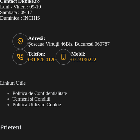
Contact Dkbike.ro
Luni - Vineri : 09-19
Sambata : 09-17
Duminica : INCHIS
Adresă:
Șoseaua Virtuții 46Bis, București 060787
Telefon:
Mobil:
031 826 0120
0723190222
Linkuri Utile
Politica de Confidentialitate
Termeni si Conditii
Politica Utilizare Cookie
Prieteni