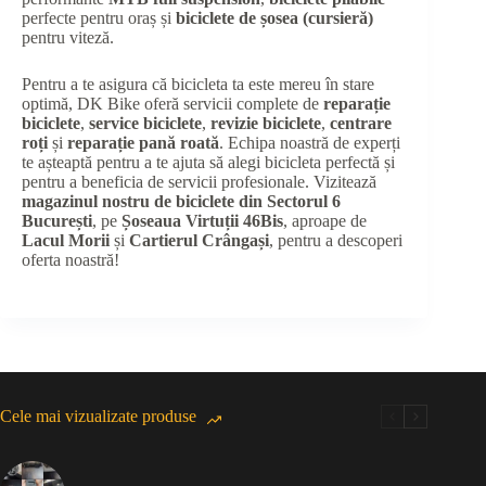
perfecte pentru oraș și
biciclete de șosea (cursieră)
pentru viteză.
Pentru a te asigura că bicicleta ta este mereu în stare
optimă, DK Bike oferă servicii complete de
reparație
biciclete
,
service biciclete
,
revizie biciclete
,
centrare
roți
și
reparație pană roată
. Echipa noastră de experți
te așteaptă pentru a te ajuta să alegi bicicleta perfectă și
pentru a beneficia de servicii profesionale. Vizitează
magazinul nostru de biciclete din Sectorul 6
București
, pe
Șoseaua Virtuții 46Bis
, aproape de
Lacul Morii
și
Cartierul Crângași
, pentru a descoperi
oferta noastră!
Cele mai vizualizate produse