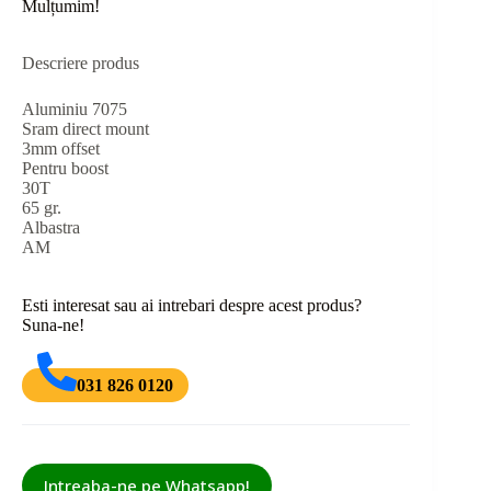
Mulțumim!
Descriere produs
Aluminiu 7075
Sram direct mount
3mm offset
Pentru boost
30T
65 gr.
Albastra
AM
Esti interesat sau ai intrebari despre acest produs?
Suna-ne!
031 826 0120
Intreaba-ne pe Whatsapp!