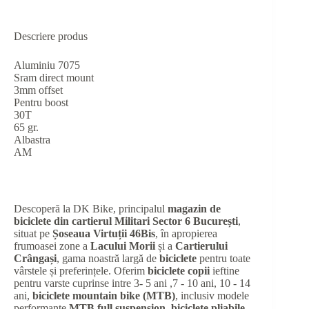
Descriere produs
Aluminiu 7075
Sram direct mount
3mm offset
Pentru boost
30T
65 gr.
Albastra
AM
Descoperă la DK Bike, principalul
magazin de
biciclete din cartierul Militari Sector 6 București
,
situat pe
Șoseaua Virtuții 46Bis
, în apropierea
frumoasei zone a
Lacului Morii
și a
Cartierului
Crângași
, gama noastră largă de
biciclete
pentru toate
vârstele și preferințele. Oferim
biciclete copii
ieftine
pentru varste cuprinse intre 3- 5 ani ,7 - 10 ani, 10 - 14
ani,
biciclete mountain bike (MTB)
, inclusiv modele
performante
MTB full suspension
,
biciclete pliabile