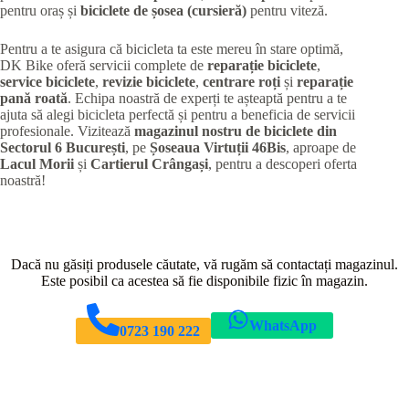
pentru oraș și
biciclete de șosea (cursieră)
pentru viteză.
Pentru a te asigura că bicicleta ta este mereu în stare optimă,
DK Bike oferă servicii complete de
reparație biciclete
,
service biciclete
,
revizie biciclete
,
centrare roți
și
reparație
pană roată
. Echipa noastră de experți te așteaptă pentru a te
ajuta să alegi bicicleta perfectă și pentru a beneficia de servicii
profesionale. Vizitează
magazinul nostru de biciclete din
Sectorul 6 București
, pe
Șoseaua Virtuții 46Bis
, aproape de
Lacul Morii
și
Cartierul Crângași
, pentru a descoperi oferta
noastră!
Dacă nu găsiți produsele căutate, vă rugăm să contactați magazinul.
Este posibil ca acestea să fie disponibile fizic în magazin.
WhatsApp
0723 190 222