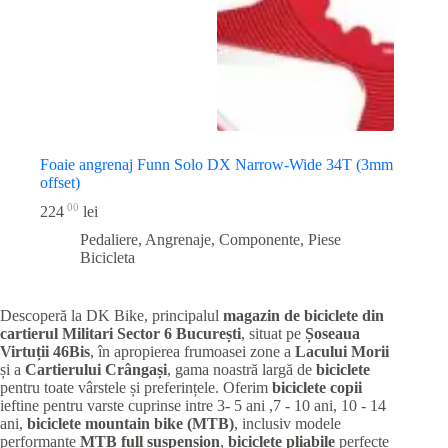
Foaie angrenaj Funn Solo DX Narrow-Wide 34T (3mm
offset)
00
224
lei
Pedaliere, Angrenaje, Componente
,
Piese
Bicicleta
Descoperă la DK Bike, principalul
magazin de biciclete din
cartierul Militari
Sector 6 București
, situat pe
Șoseaua
Virtuții 46Bis
, în apropierea frumoasei zone a
Lacului Morii
și a
Cartierului Crângași
, gama noastră largă de
biciclete
pentru toate vârstele și preferințele. Oferim
biciclete copii
ieftine pentru varste cuprinse intre 3- 5 ani ,7 - 10 ani, 10 - 14
ani,
biciclete mountain bike (MTB)
, inclusiv modele
performante
MTB full suspension
,
biciclete pliabile
perfecte