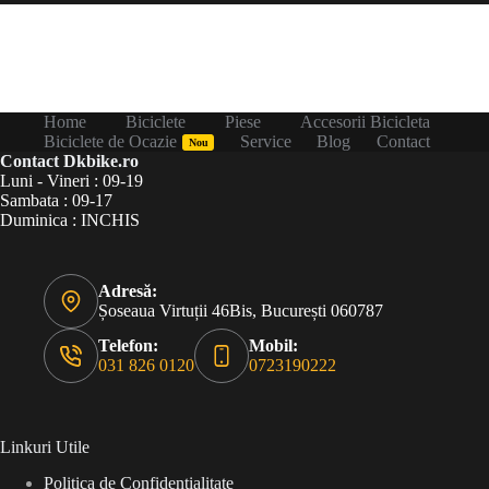
Home
Biciclete
Piese
Accesorii Bicicleta
Biciclete de Ocazie
Service
Blog
Contact
Nou
Contact Dkbike.ro
Luni - Vineri : 09-19
Sambata : 09-17
Duminica : INCHIS
Adresă:
Șoseaua Virtuții 46Bis, București 060787
Telefon:
Mobil:
031 826 0120
0723190222
Linkuri Utile
Politica de Confidentialitate