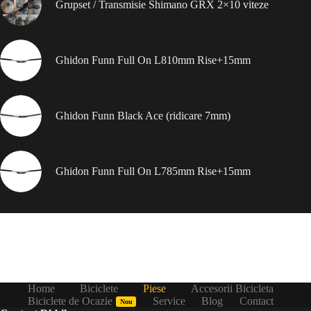
Grupset / Transmisie Shimano GRX 2×10 viteze
Ghidon Funn Full On L810mm Rise+15mm
Ghidon Funn Black Ace (ridicare 7mm)
Ghidon Funn Full On L785mm Rise+15mm
Home
Biciclete
Piese
Accesorii Bicicleta
Biciclete de Ocazie
Service
Blog
Contact
Nou