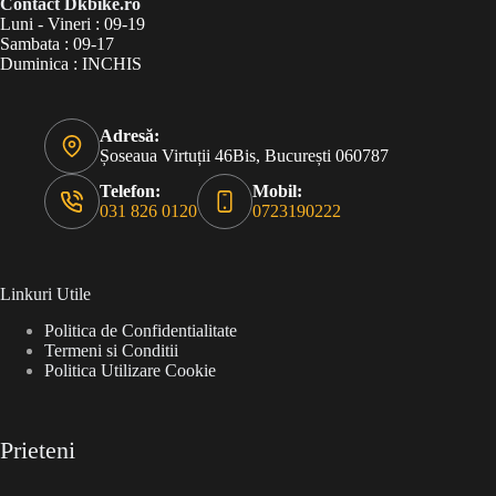
Contact Dkbike.ro
Luni - Vineri : 09-19
Sambata : 09-17
Duminica : INCHIS
Adresă:
Șoseaua Virtuții 46Bis, București 060787
Telefon:
Mobil:
031 826 0120
0723190222
Linkuri Utile
Politica de Confidentialitate
Termeni si Conditii
Politica Utilizare Cookie
Prieteni