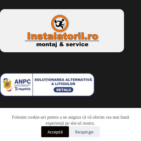
Folosim cookie-uri pentru a ne asigura că vă oferim cea mai bună
Telefon
experiență pe site-ul nostru.
Acceptă
Respinge
Whatsapp
Drepturi de autor © 2026 - Dkbike.ro
powered by
wdesigner.ro