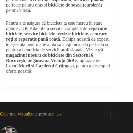
perfecte pentru oraș și
biciclete de șosea (cursieră)
pentru viteză.
Pentru a te asigura că bicicleta ta este mereu în stare
optimă, DK Bike oferă servicii complete de
reparație
biciclete
,
service biciclete
,
revizie biciclete
,
centrare
roți
și
reparație pană roată
. Echipa noastră de experți
te așteaptă pentru a te ajuta să alegi bicicleta perfectă și
pentru a beneficia de servicii profesionale. Vizitează
magazinul nostru de biciclete din Sectorul 6
București
, pe
Șoseaua Virtuții 46Bis
, aproape de
Lacul Morii
și
Cartierul Crângași
, pentru a descoperi
oferta noastră!
Cele mai vizualizate produse