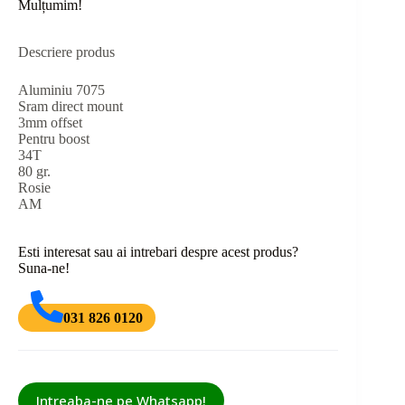
Mulțumim!
Descriere produs
Aluminiu 7075
Sram direct mount
3mm offset
Pentru boost
34T
80 gr.
Rosie
AM
Esti interesat sau ai intrebari despre acest produs?
Suna-ne!
031 826 0120
Intreaba-ne pe Whatsapp!