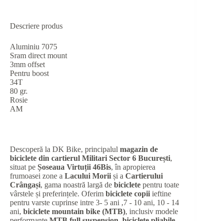
Descriere produs
Aluminiu 7075
Sram direct mount
3mm offset
Pentru boost
34T
80 gr.
Rosie
AM
Descoperă la DK Bike, principalul
magazin de
biciclete din cartierul Militari Sector 6 București
,
situat pe
Șoseaua Virtuții 46Bis
, în apropierea
frumoasei zone a
Lacului Morii
și a
Cartierului
Crângași
, gama noastră largă de
biciclete
pentru toate
vârstele și preferințele. Oferim
biciclete copii
ieftine
pentru varste cuprinse intre 3- 5 ani ,7 - 10 ani, 10 - 14
ani,
biciclete mountain bike (MTB)
, inclusiv modele
performante
MTB full suspension
,
biciclete pliabile