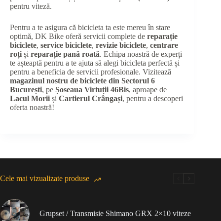
pentru viteză.
Pentru a te asigura că bicicleta ta este mereu în stare
optimă, DK Bike oferă servicii complete de
reparație
biciclete
,
service biciclete
,
revizie biciclete
,
centrare
roți
și
reparație pană roată
. Echipa noastră de experți
te așteaptă pentru a te ajuta să alegi bicicleta perfectă și
pentru a beneficia de servicii profesionale. Vizitează
magazinul nostru de biciclete din Sectorul 6
București
, pe
Șoseaua Virtuții 46Bis
, aproape de
Lacul Morii
și
Cartierul Crângași
, pentru a descoperi
oferta noastră!
Cele mai vizualizate produse
Grupset / Transmisie Shimano GRX 2×10 viteze