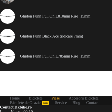
Ghidon Funn Full On L810mm Rise+15mm
Ghidon Funn Black Ace (ridicare 7mm)
Ghidon Funn Full On L785mm Rise+15mm
Home
Biciclete
Piese
Accesorii Bicicleta
Biciclete de Ocazie
Service
Blog
Contact
Nou
Contact Dkbike.ro
Luni - Vineri : 09-19