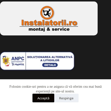
Folosim cookie-uri pentru a ne asigura că vă oferim cea mai bună
Telefon
experiență pe site-ul nostru.
Acceptă
Respinge
Whatsapp
Drepturi de autor © 2026 - Dkbike.ro
powered by
wdesigner.ro