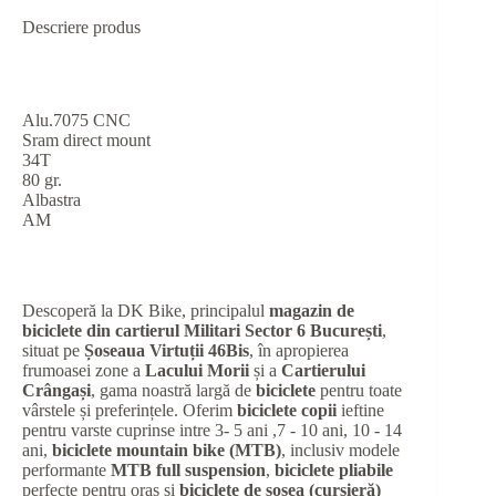
Descriere produs
Alu.7075 CNC
Sram direct mount
34T
80 gr.
Albastra
AM
Descoperă la DK Bike, principalul
magazin de
biciclete din cartierul Militari Sector 6 București
,
situat pe
Șoseaua Virtuții 46Bis
, în apropierea
frumoasei zone a
Lacului Morii
și a
Cartierului
Crângași
, gama noastră largă de
biciclete
pentru toate
vârstele și preferințele. Oferim
biciclete copii
ieftine
pentru varste cuprinse intre 3- 5 ani ,7 - 10 ani, 10 - 14
ani,
biciclete mountain bike (MTB)
, inclusiv modele
performante
MTB full suspension
,
biciclete pliabile
perfecte pentru oraș și
biciclete de șosea (cursieră)