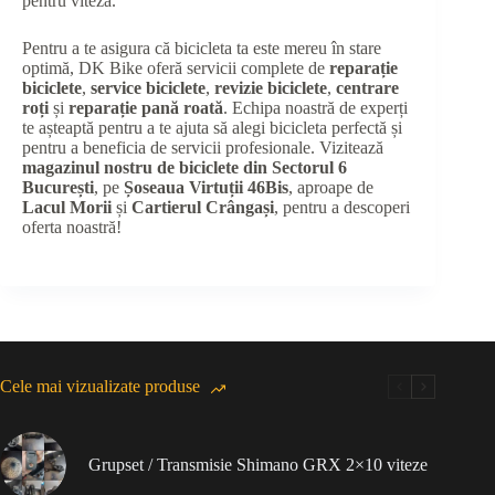
pentru viteză.
Pentru a te asigura că bicicleta ta este mereu în stare
optimă, DK Bike oferă servicii complete de
reparație
biciclete
,
service biciclete
,
revizie biciclete
,
centrare
roți
și
reparație pană roată
. Echipa noastră de experți
te așteaptă pentru a te ajuta să alegi bicicleta perfectă și
pentru a beneficia de servicii profesionale. Vizitează
magazinul nostru de biciclete din Sectorul 6
București
, pe
Șoseaua Virtuții 46Bis
, aproape de
Lacul Morii
și
Cartierul Crângași
, pentru a descoperi
oferta noastră!
Cele mai vizualizate produse
Grupset / Transmisie Shimano GRX 2×10 viteze