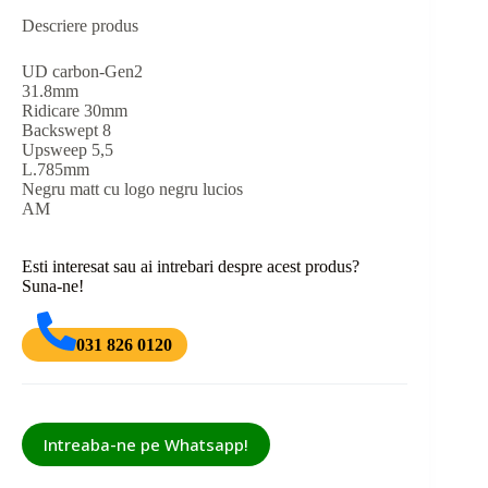
Descriere produs
UD carbon-Gen2
31.8mm
Ridicare 30mm
Backswept 8
Upsweep 5,5
L.785mm
Negru matt cu logo negru lucios
AM
Esti interesat sau ai intrebari despre acest produs?
Suna-ne!
031 826 0120
Intreaba-ne pe Whatsapp!