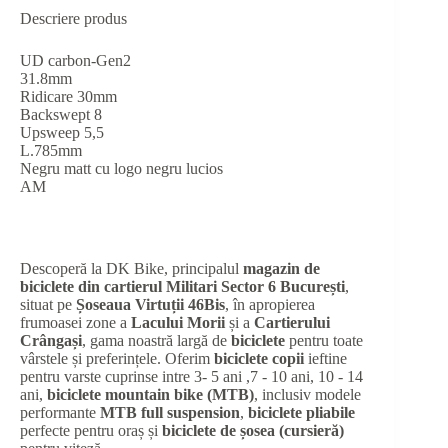
Descriere produs
UD carbon-Gen2
31.8mm
Ridicare 30mm
Backswept 8
Upsweep 5,5
L.785mm
Negru matt cu logo negru lucios
AM
Descoperă la DK Bike, principalul
magazin de
biciclete din cartierul Militari Sector 6 București
,
situat pe
Șoseaua Virtuții 46Bis
, în apropierea
frumoasei zone a
Lacului Morii
și a
Cartierului
Crângași
, gama noastră largă de
biciclete
pentru toate
vârstele și preferințele. Oferim
biciclete copii
ieftine
pentru varste cuprinse intre 3- 5 ani ,7 - 10 ani, 10 - 14
ani,
biciclete mountain bike (MTB)
, inclusiv modele
performante
MTB full suspension
,
biciclete pliabile
perfecte pentru oraș și
biciclete de șosea (cursieră)