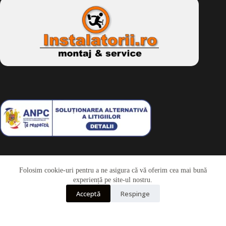
Folosim cookie-uri pentru a ne asigura că vă oferim cea mai bună
Telefon
experiență pe site-ul nostru.
Acceptă
Respinge
Whatsapp
Drepturi de autor © 2026 - Dkbike.ro
powered by
wdesigner.ro