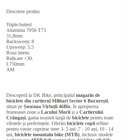
Descriere produs
Triple-butted
Aluminiu 7050-T73
31,8mm
Backsweep: 8
Upsweep: 5,5
Rosu intens
Ridicare +30.
L750mm
AM
Descoperă la DK Bike, principalul
magazin de
biciclete din cartierul Militari Sector 6 București
,
situat pe
Șoseaua Virtuții 46Bis
, în apropierea
frumoasei zone a
Lacului Morii
și a
Cartierului
Crângași
, gama noastră largă de
biciclete
pentru toate
vârstele și preferințele. Oferim
biciclete copii
ieftine
pentru varste cuprinse intre 3- 5 ani ,7 - 10 ani, 10 - 14
ani,
biciclete mountain bike (MTB)
, inclusiv modele