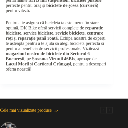
performante
MTB full suspension
,
biciclete pliabile
perfecte pentru oraș și
biciclete de șosea (cursieră)
pentru viteză.
Pentru a te asigura că bicicleta ta este mereu în stare
optimă, DK Bike oferă servicii complete de
reparație
biciclete
,
service biciclete
,
revizie biciclete
,
centrare
roți
și
reparație pană roată
. Echipa noastră de experți
te așteaptă pentru a te ajuta să alegi bicicleta perfectă și
pentru a beneficia de servicii profesionale. Vizitează
magazinul nostru de biciclete din Sectorul 6
București
, pe
Șoseaua Virtuții 46Bis
, aproape de
Lacul Morii
și
Cartierul Crângași
, pentru a descoperi
oferta noastră!
Cele mai vizualizate produse