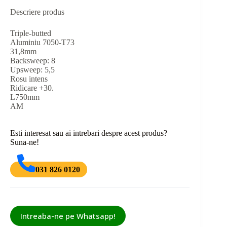
Descriere produs
Triple-butted
Aluminiu 7050-T73
31,8mm
Backsweep: 8
Upsweep: 5,5
Rosu intens
Ridicare +30.
L750mm
AM
Esti interesat sau ai intrebari despre acest produs?
Suna-ne!
031 826 0120
Intreaba-ne pe Whatsapp!