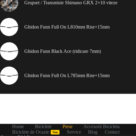
Grupset / Transmisie Shimano GRX 2×10 viteze
Ghidon Funn Full On L810mm Rise+15mm
Ghidon Funn Black Ace (ridicare 7mm)
Ghidon Funn Full On L785mm Rise+15mm
Home
Biciclete
Piese
Accesorii Bicicleta
Biciclete de Ocazie
Service
Blog
Contact
Nou