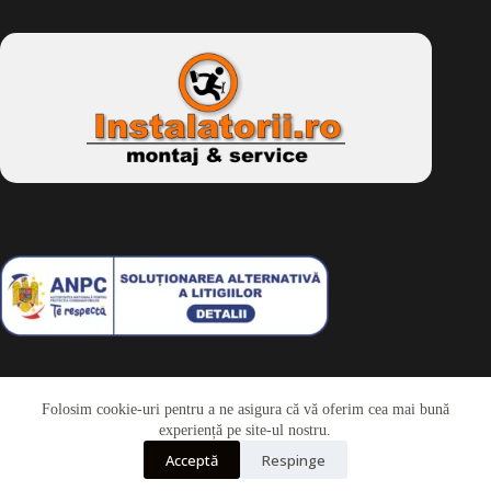
Folosim cookie-uri pentru a ne asigura că vă oferim cea mai bună
Telefon
experiență pe site-ul nostru.
Acceptă
Respinge
Whatsapp
Drepturi de autor © 2026 - Dkbike.ro
powered by
wdesigner.ro