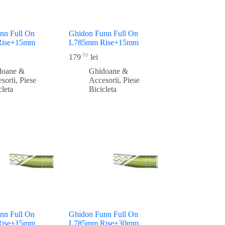
nn Full On
Ghidon Funn Full On
Rise+15mm
L785mm Rise+15mm
00
179
lei
doane &
Ghidoane &
sorii
,
Piese
Accesorii
,
Piese
cleta
Bicicleta
nn Full On
Ghidon Funn Full On
Rise+15mm
L785mm Rise+30mm