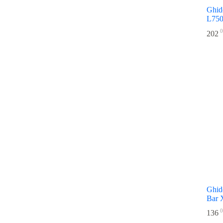
Ghid
Ridicare +15mm
4
L75
Ridicare 15
1
0
Ridicare 30
4
202
Ridicare 7
1
Ridicare: +18 mm
3
Ridicare: +7 mm
2
Ridicare+15
6
Ridicare+30
1
Rosu
2
Rosu intens
4
Rosu lucios
1
Rosu matt
1
Triple-butted
22
Upsweep 2
1
Upsweep 5,5
15
Upsweep: 0
3
Upsweep: 4
5
Ghid
Upsweep:0
6
Bar
Upsweep:5,5
1
0
136
Verde matt
3