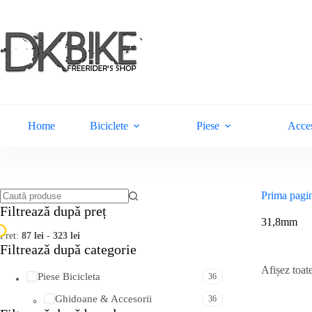
Sari
la
conținut
Home
Biciclete
Piese
Acces
Prima pagi
Niciun
Filtreazǎ dupǎ preț
rezultat
31,8mm
Pret:
87 lei
-
323 lei
Filtreazǎ dupǎ categorie
Afișez toate
Piese Bicicleta
36
Ghidoane & Accesorii
36