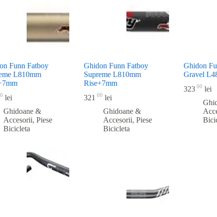
on Funn Fatboy
Ghidon Funn Fatboy
Ghidon F
reme L810mm
Supreme L810mm
Gravel L4
e+7mm
Rise+7mm
00
323
lei
0
00
lei
321
lei
Ghi
Ghidoane &
Ghidoane &
Acce
Accesorii
,
Piese
Accesorii
,
Piese
Bici
Bicicleta
Bicicleta