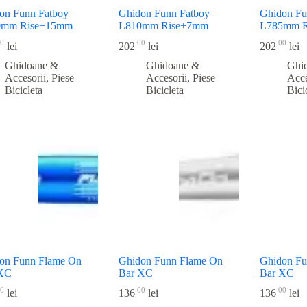
on Funn Fatboy
Ghidon Funn Fatboy
Ghidon Fu
0mm Rise+15mm
L810mm Rise+7mm
L785mm 
0
00
00
lei
202
lei
202
lei
Ghidoane &
Ghidoane &
Ghi
Accesorii
,
Piese
Accesorii
,
Piese
Acce
Bicicleta
Bicicleta
Bici
on Funn Flame On
Ghidon Funn Flame On
Ghidon Fu
 XC
Bar XC
Bar XC
0
00
00
lei
136
lei
136
lei