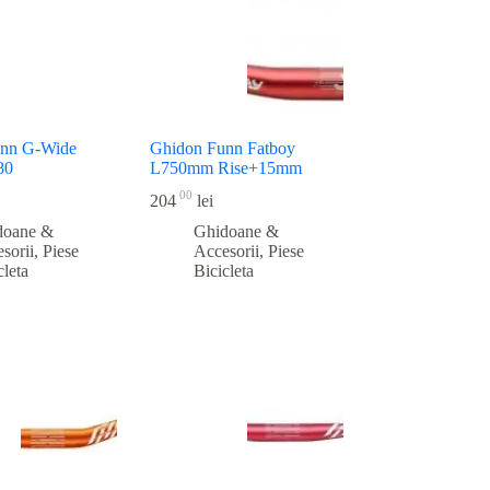
unn G-Wide
Ghidon Funn Fatboy
80
L750mm Rise+15mm
00
204
lei
doane &
Ghidoane &
sorii
,
Piese
Accesorii
,
Piese
cleta
Bicicleta