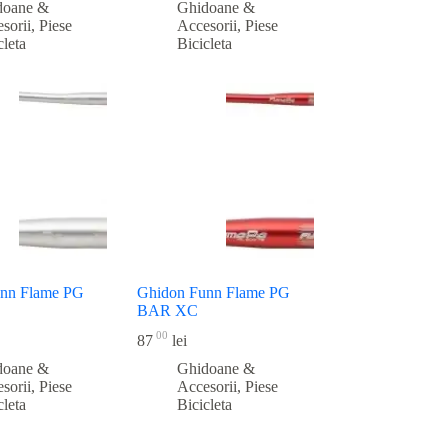
doane &
Ghidoane &
sorii
,
Piese
Accesorii
,
Piese
cleta
Bicicleta
unn Flame PG
Ghidon Funn Flame PG
BAR XC
00
87
lei
doane &
Ghidoane &
sorii
,
Piese
Accesorii
,
Piese
cleta
Bicicleta