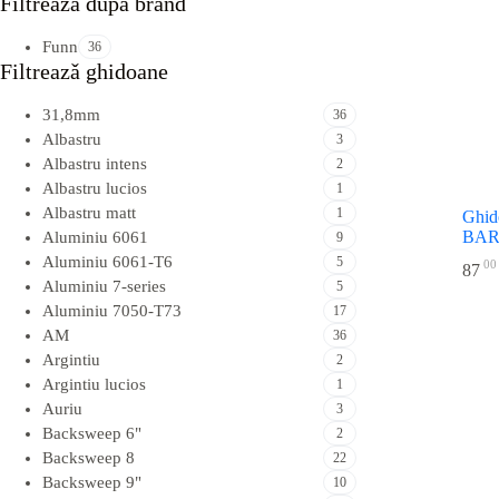
Filtreazǎ dupǎ brand
Funn
36
Filtreazǎ ghidoane
31,8mm
36
Albastru
3
Albastru intens
2
Albastru lucios
1
Albastru matt
1
Ghid
BAR
Aluminiu 6061
9
Aluminiu 6061-T6
5
00
87
Aluminiu 7-series
5
Aluminiu 7050-T73
17
AM
36
Argintiu
2
Argintiu lucios
1
Auriu
3
Backsweep 6"
2
Backsweep 8
22
Backsweep 9"
10