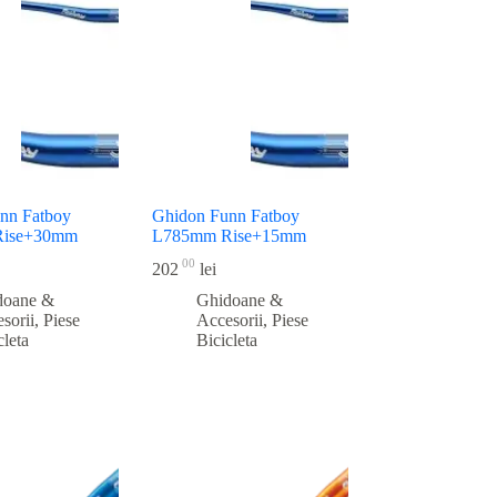
nn Fatboy
Ghidon Funn Fatboy
Rise+30mm
L785mm Rise+15mm
00
202
lei
doane &
Ghidoane &
sorii
,
Piese
Accesorii
,
Piese
cleta
Bicicleta