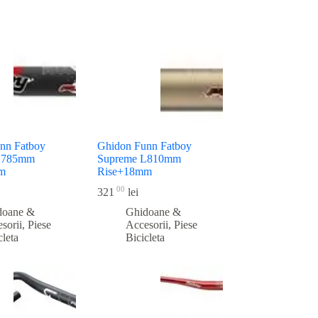
nn Fatboy
Ghidon Funn Fatboy
L785mm
Supreme L810mm
m
Rise+18mm
00
321
lei
doane &
Ghidoane &
sorii
,
Piese
Accesorii
,
Piese
cleta
Bicicleta