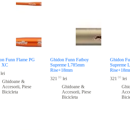
on Funn Flame PG
Ghidon Funn Fatboy
Ghidon Fu
 XC
Supreme L785mm
Supreme 
Rise+18mm
Rise+18m
lei
00
00
321
lei
321
lei
Ghidoane &
Accesorii
,
Piese
Ghidoane &
Ghi
Bicicleta
Accesorii
,
Piese
Acce
Bicicleta
Bici