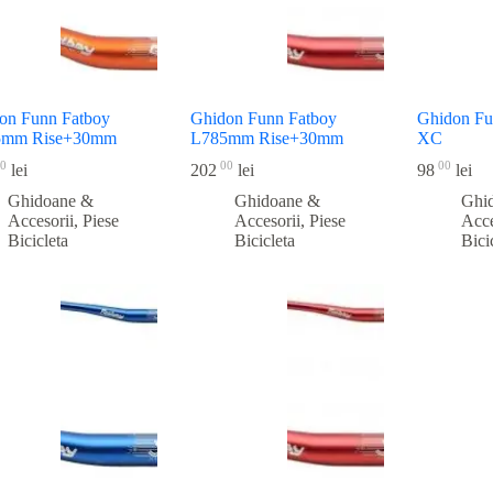
on Funn Fatboy
Ghidon Funn Fatboy
Ghidon Fu
5mm Rise+30mm
L785mm Rise+30mm
XC
0
00
00
lei
202
lei
98
lei
Ghidoane &
Ghidoane &
Ghi
Accesorii
,
Piese
Accesorii
,
Piese
Acce
Bicicleta
Bicicleta
Bici