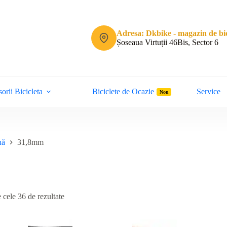
Adresa: Dkbike - magazin de bic
Șoseaua Virtuții 46Bis, Sector 6
orii Bicicleta
Biciclete de Ocazie
Service
Nou
nă
31,8mm
Sortat
 cele 36 de rezultate
după
cele
mai