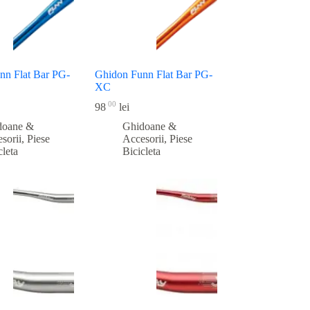
nn Flat Bar PG-
Ghidon Funn Flat Bar PG-
XC
00
98
lei
doane &
Ghidoane &
sorii
,
Piese
Accesorii
,
Piese
cleta
Bicicleta