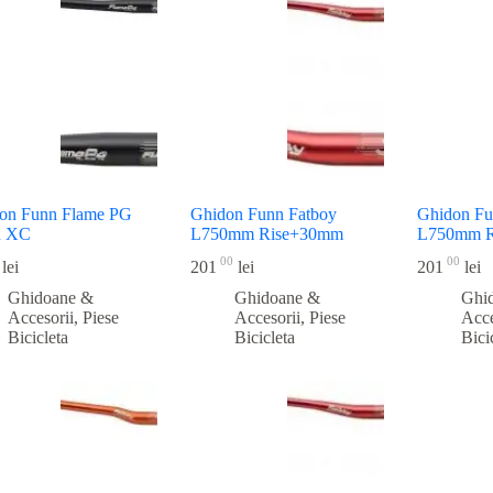
recente
on Funn Flame PG
Ghidon Funn Fatboy
Ghidon Fu
 XC
L750mm Rise+30mm
L750mm 
00
00
lei
201
lei
201
lei
Ghidoane &
Ghidoane &
Ghi
Accesorii
,
Piese
Accesorii
,
Piese
Acce
Bicicleta
Bicicleta
Bici