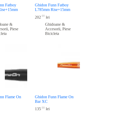
nn Fatboy
Ghidon Funn Fatboy
Rise+15mm
L785mm Rise+15mm
00
202
lei
doane &
Ghidoane &
sorii
,
Piese
Accesorii
,
Piese
cleta
Bicicleta
nn Flame On
Ghidon Funn Flame On
Bar XC
00
135
lei