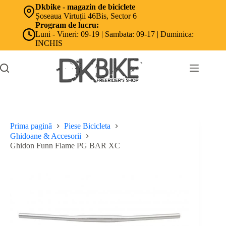
Sari
Dkbike - magazin de biciclete
la
Șoseaua Virtuții 46Bis, Sector 6
conținut
Program de lucru:
Luni - Vineri: 09-19 | Sambata: 09-17 | Duminica:
INCHIS
Prima pagină
Piese Bicicleta
Ghidoane & Accesorii
Ghidon Funn Flame PG BAR XC