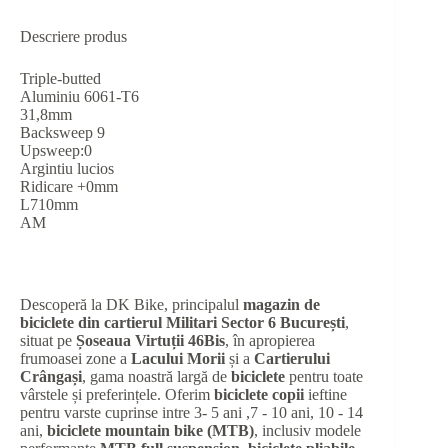
Descriere produs
Triple-butted
Aluminiu 6061-T6
31,8mm
Backsweep 9
Upsweep:0
Argintiu lucios
Ridicare +0mm
L710mm
AM
Descoperă la DK Bike, principalul
magazin de
biciclete din cartierul Militari Sector 6 București
,
situat pe
Șoseaua Virtuții 46Bis
, în apropierea
frumoasei zone a
Lacului Morii
și a
Cartierului
Crângași
, gama noastră largă de
biciclete
pentru toate
vârstele și preferințele. Oferim
biciclete copii
ieftine
pentru varste cuprinse intre 3- 5 ani ,7 - 10 ani, 10 - 14
ani,
biciclete mountain bike (MTB)
, inclusiv modele