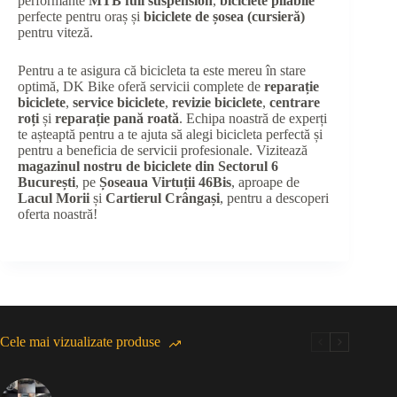
performante
MTB full suspension
,
biciclete pliabile
perfecte pentru oraș și
biciclete de șosea (cursieră)
pentru viteză.
Pentru a te asigura că bicicleta ta este mereu în stare
optimă, DK Bike oferă servicii complete de
reparație
biciclete
,
service biciclete
,
revizie biciclete
,
centrare
roți
și
reparație pană roată
. Echipa noastră de experți
te așteaptă pentru a te ajuta să alegi bicicleta perfectă și
pentru a beneficia de servicii profesionale. Vizitează
magazinul nostru de biciclete din Sectorul 6
București
, pe
Șoseaua Virtuții 46Bis
, aproape de
Lacul Morii
și
Cartierul Crângași
, pentru a descoperi
oferta noastră!
Cele mai vizualizate produse