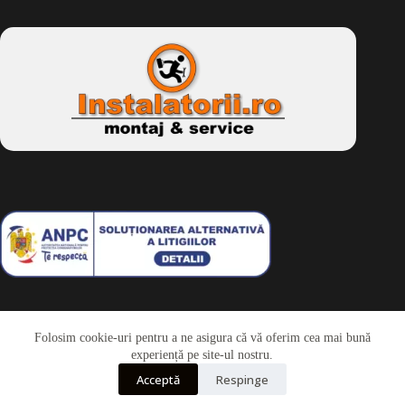
Folosim cookie-uri pentru a ne asigura că vă oferim cea mai bună
Telefon
experiență pe site-ul nostru.
Acceptă
Respinge
Whatsapp
Drepturi de autor © 2026 - Dkbike.ro
powered by
wdesigner.ro