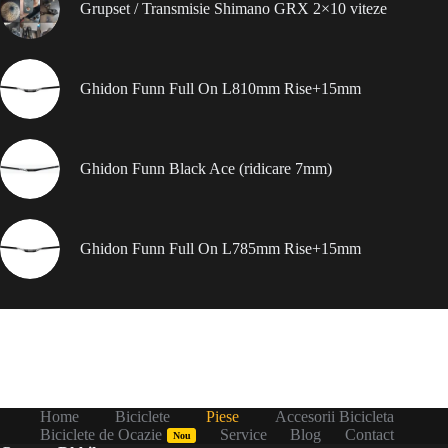
Grupset / Transmisie Shimano GRX 2×10 viteze
Ghidon Funn Full On L810mm Rise+15mm
Ghidon Funn Black Ace (ridicare 7mm)
Ghidon Funn Full On L785mm Rise+15mm
Home
Biciclete
Piese
Accesorii Bicicleta
Biciclete de Ocazie
Service
Blog
Contact
Nou