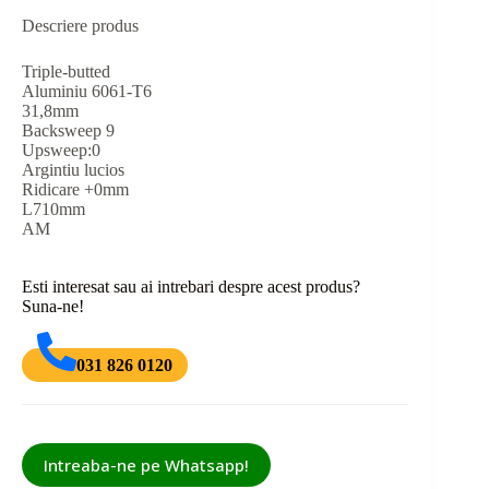
Descriere produs
Triple-butted
Aluminiu 6061-T6
31,8mm
Backsweep 9
Upsweep:0
Argintiu lucios
Ridicare +0mm
L710mm
AM
Esti interesat sau ai intrebari despre acest produs?
Suna-ne!
031 826 0120
Intreaba-ne pe Whatsapp!