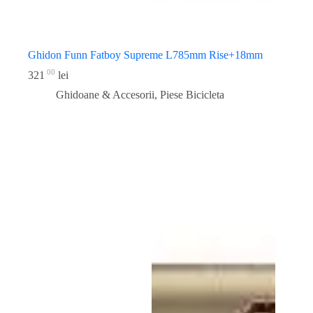
Ghidon Funn Fatboy Supreme L785mm Rise+18mm
00
321
lei
Ghidoane & Accesorii
,
Piese Bicicleta