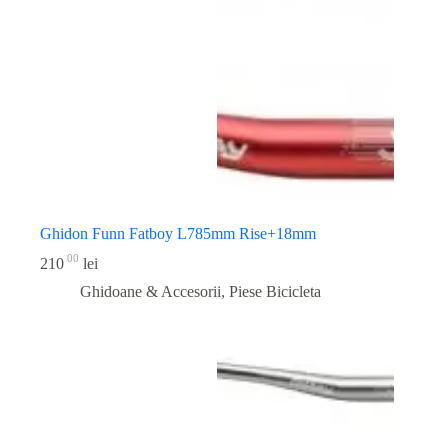
Ghidon Funn Fatboy L785mm Rise+18mm
00
210
lei
Ghidoane & Accesorii
,
Piese Bicicleta