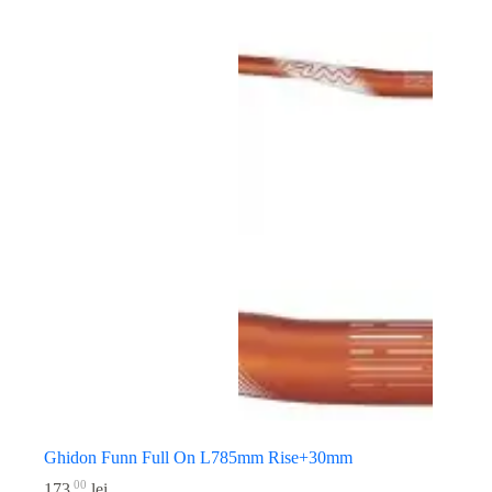
Ghidon Funn Full On L785mm Rise+30mm
00
173
lei