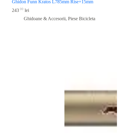
Ghidon Funn Kratos L785mm Rise+15mm
00
243
lei
Ghidoane & Accesorii
,
Piese Bicicleta