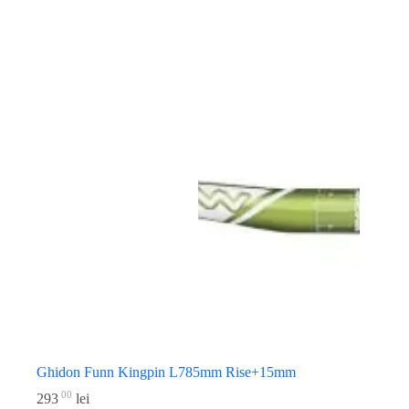
Ghidon Funn Kingpin L785mm Rise+15mm
00
293
lei