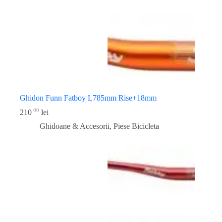
Ghidon Funn Fatboy L785mm Rise+18mm
00
210
lei
Ghidoane & Accesorii
,
Piese Bicicleta