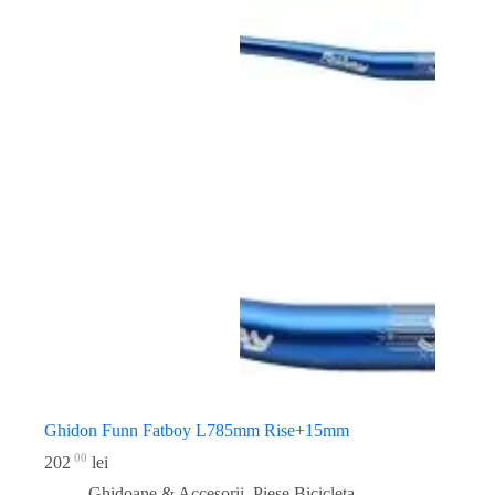
Ghidon Funn Fatboy L785mm Rise+15mm
00
202
lei
Ghidoane & Accesorii
,
Piese Bicicleta