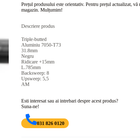
Prețul produsului este orientativ. Pentru prețul actualizat, v
magazin. Mulțumim!
Descriere produs
Triple-butted
Aluminiu 7050-T73
31.8mm
Negru
Ridicare +15mm
L.785mm
Backsweep: 8
Upsweep: 5,5
AM
Esti interesat sau ai intrebari despre acest produs?
Suna-ne!
031 826 0120