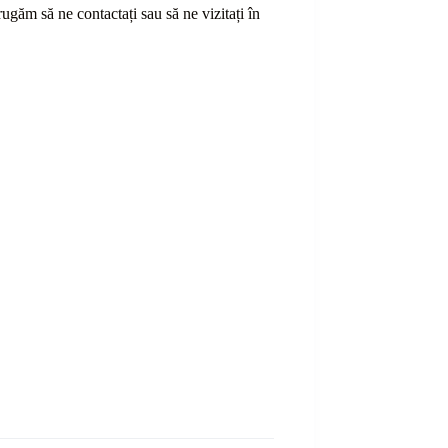
ă rugăm să ne contactați sau
să
ne vizitați în