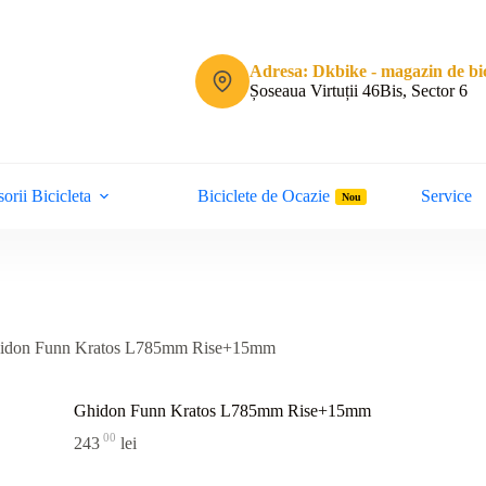
Adresa: Dkbike - magazin de bic
Șoseaua Virtuții 46Bis, Sector 6
orii Bicicleta
Biciclete de Ocazie
Service
Nou
idon Funn Kratos L785mm Rise+15mm
Ghidon Funn Kratos L785mm Rise+15mm
00
243
lei