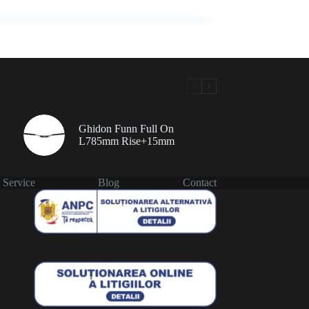
Ghidon Funn Full On
L785mm Rise+15mm
Service
Blog
Contact