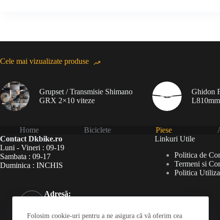
Cele mai vizualizate produse
Grupset / Transmisie Shimano
Ghidon F
GRX 2×10 viteze
L810mm
Home
Biciclete
Piese
A
Contact Dkbike.ro
Linkuri Utile
Luni - Vineri : 09-19
Politica de Con
Sambata : 09-17
Termeni si Con
Duminica : INCHIS
Politica Utiliz
Adresă:
Șoseaua Virtuții 46Bis,
București 060787
Folosim cookie-uri pentru a ne asigura că vă oferim cea