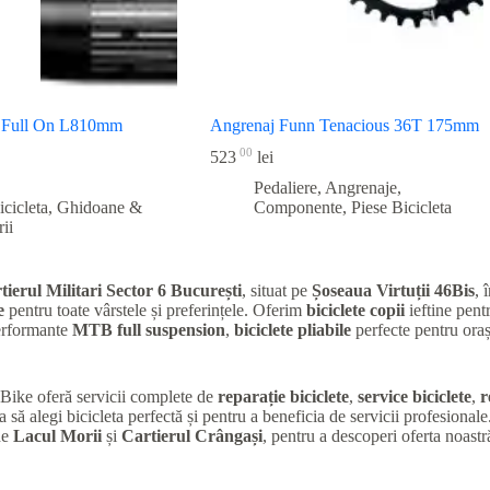
 Full On L810mm
Angrenaj Funn Tenacious 36T 175mm
00
523
lei
Pedaliere, Angrenaje,
icicleta
,
Ghidoane &
Componente
,
Piese Bicicleta
ii
tierul Militari Sector 6 București
, situat pe
Șoseaua Virtuții 46Bis
, 
e
pentru toate vârstele și preferințele. Oferim
biciclete copii
ieftine pentr
performante
MTB full suspension
,
biciclete pliabile
perfecte pentru oraș
K Bike oferă servicii complete de
reparație biciclete
,
service biciclete
,
r
a să alegi bicicleta perfectă și pentru a beneficia de servicii profesional
de
Lacul Morii
și
Cartierul Crângași
, pentru a descoperi oferta noastr