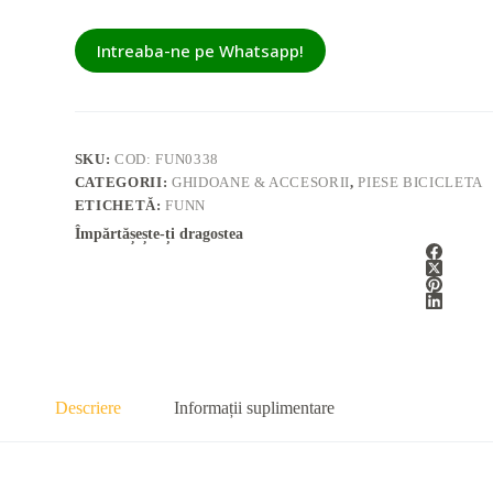
Intreaba-ne pe Whatsapp!
SKU:
COD: FUN0338
CATEGORII:
GHIDOANE & ACCESORII
,
PIESE BICICLETA
ETICHETĂ:
FUNN
Împărtășește-ți dragostea
Descriere
Informații suplimentare