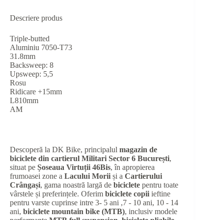
Descriere produs
Triple-butted
Aluminiu 7050-T73
31.8mm
Backsweep: 8
Upsweep: 5,5
Rosu
Ridicare +15mm
L810mm
AM
Descoperă la DK Bike, principalul
magazin de
biciclete din cartierul Militari Sector 6 București
,
situat pe
Șoseaua Virtuții 46Bis
, în apropierea
frumoasei zone a
Lacului Morii
și a
Cartierului
Crângași
, gama noastră largă de
biciclete
pentru toate
vârstele și preferințele. Oferim
biciclete copii
ieftine
pentru varste cuprinse intre 3- 5 ani ,7 - 10 ani, 10 - 14
ani,
biciclete mountain bike (MTB)
, inclusiv modele