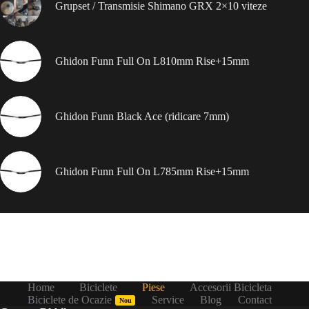
Grupset / Transmisie Shimano GRX 2×10 viteze
Ghidon Funn Full On L810mm Rise+15mm
Ghidon Funn Black Ace (ridicare 7mm)
Ghidon Funn Full On L785mm Rise+15mm
Home
Biciclete
Piese
Accesorii Bicicleta
Biciclete de Ocazie
Service
Blog
Contact
Nou