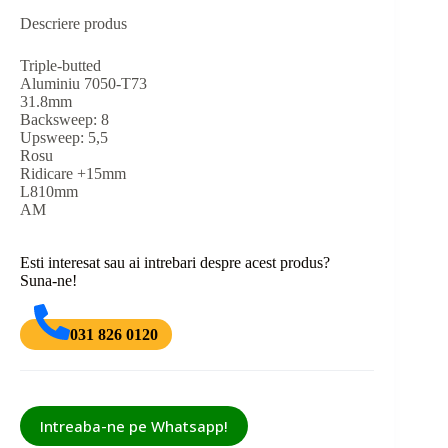
Descriere produs
Triple-butted
Aluminiu 7050-T73
31.8mm
Backsweep: 8
Upsweep: 5,5
Rosu
Ridicare +15mm
L810mm
AM
Esti interesat sau ai intrebari despre acest produs?
Suna-ne!
031 826 0120
Intreaba-ne pe Whatsapp!