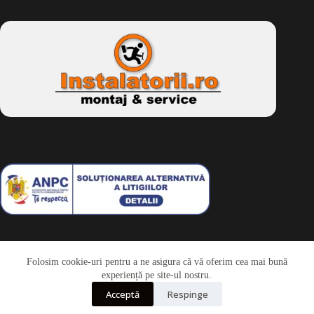
Folosim cookie-uri pentru a ne asigura că vă oferim cea mai bună
Telefon
experiență pe site-ul nostru.
Acceptă
Respinge
Whatsapp
Drepturi de autor © 2026 - Dkbike.ro
powered by
wdesigner.ro