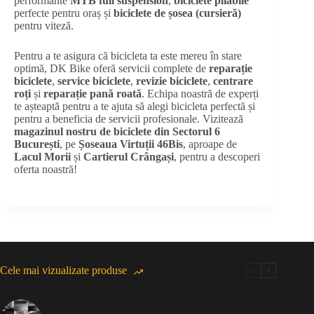
performante
MTB full suspension
,
biciclete pliabile
perfecte pentru oraș și
biciclete de șosea (cursieră)
pentru viteză.
Pentru a te asigura că bicicleta ta este mereu în stare
optimă, DK Bike oferă servicii complete de
reparație
biciclete
,
service biciclete
,
revizie biciclete
,
centrare
roți
și
reparație pană roată
. Echipa noastră de experți
te așteaptă pentru a te ajuta să alegi bicicleta perfectă și
pentru a beneficia de servicii profesionale. Vizitează
magazinul nostru de biciclete din Sectorul 6
București
, pe
Șoseaua Virtuții 46Bis
, aproape de
Lacul Morii
și
Cartierul Crângași
, pentru a descoperi
oferta noastră!
Cele mai vizualizate produse