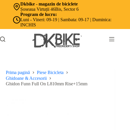
Sari
Dkbike - magazin de biciclete
la
Șoseaua Virtuții 46Bis, Sector 6
conținut
Program de lucru:
Luni - Vineri: 09-19 | Sambata: 09-17 | Duminica:
INCHIS
Prima pagină
Piese Bicicleta
Ghidoane & Accesorii
Ghidon Funn Full On L810mm Rise+15mm