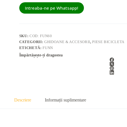
Intreaba-ne pe Whatsapp!
SKU:
COD: FUN60
CATEGORII:
GHIDOANE & ACCESORII
,
PIESE BICICLETA
ETICHETĂ:
FUNN
Împărtășește-ți dragostea
Descriere
Informații suplimentare