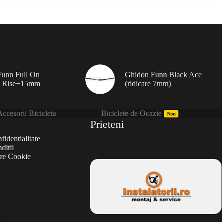
unn Full On
Ghidon Funn Black Ace
 Rise+15mm
(ridicare 7mm)
ccesorii Bicicleta
Biciclete de Ocazie
Nou
Prieteni
fidentialitate
ditii
are Cookie