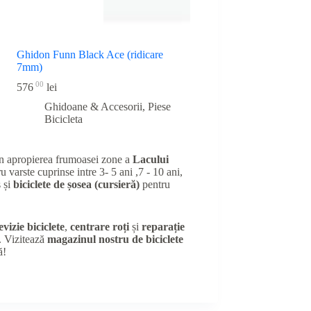
Ghidon Funn Black Ace (ridicare
7mm)
00
576
lei
Ghidoane & Accesorii
,
Piese
Bicicleta
în apropierea frumoasei zone a
Lacului
u varste cuprinse intre 3- 5 ani ,7 - 10 ani,
 și
biciclete de șosea (cursieră)
pentru
evizie biciclete
,
centrare roți
și
reparație
e. Vizitează
magazinul nostru de biciclete
ă!