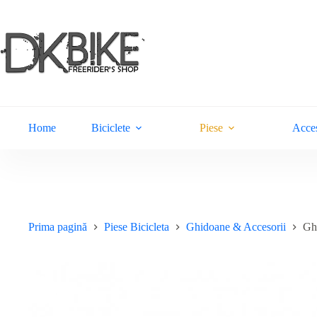
Sari
la
conținut
Home
Biciclete
Piese
Acces
Prima pagină
Piese Bicicleta
Ghidoane & Accesorii
Ghi