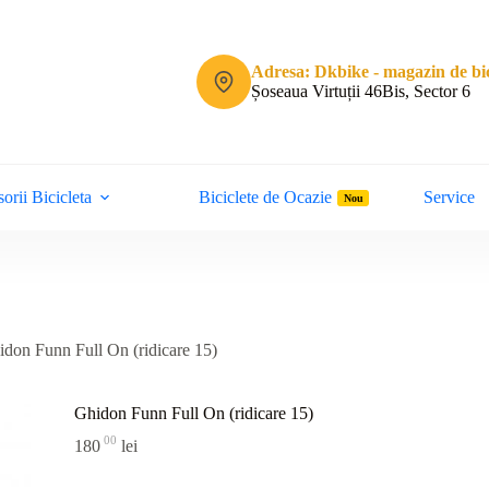
Adresa: Dkbike - magazin de bic
Șoseaua Virtuții 46Bis, Sector 6
orii Bicicleta
Biciclete de Ocazie
Service
Nou
don Funn Full On (ridicare 15)
Ghidon Funn Full On (ridicare 15)
00
180
lei