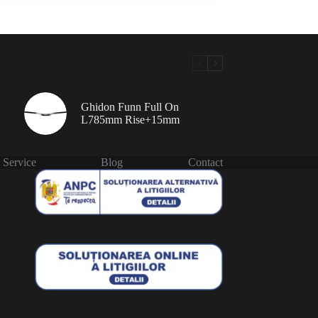
Ghidon Funn Full On
L785mm Rise+15mm
Service
Blog
Contact