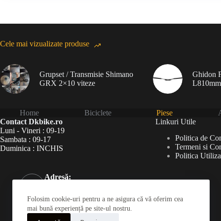
Cele mai vizualizate produse
Grupset / Transmisie Shimano
Ghidon F
GRX 2×10 viteze
L810mm
Home
Biciclete
Piese
A
Contact Dkbike.ro
Linkuri Utile
Luni - Vineri : 09-19
Politica de Con
Sambata : 09-17
Termeni si Con
Duminica : INCHIS
Politica Utiliz
Adresă:
Șoseaua Virtuții 46Bis,
București 060787
Folosim cookie-uri pentru a ne asigura că vă oferim cea
Telefon:
mai bună experiență pe site-ul nostru.
031 826 0120