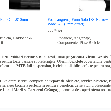
 Full On L810mm
Foaie angrenaj Funn Solo DX Narrow-
Wide 32T (3mm offset)
00
222
lei
icicleta
,
Ghidoane &
Pedaliere, Angrenaje,
ii
Componente
,
Piese Bicicleta
tierul Militari Sector 6 București
, situat pe
Șoseaua Virtuții 46Bis
, 
e
pentru toate vârstele și preferințele. Oferim
biciclete copii
ieftine pentr
performante
MTB full suspension
,
biciclete pliabile
perfecte pentru oraș
K Bike oferă servicii complete de
reparație biciclete
,
service biciclete
,
r
a să alegi bicicleta perfectă și pentru a beneficia de servicii profesional
de
Lacul Morii
și
Cartierul Crângași
, pentru a descoperi oferta noastr