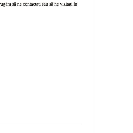
ă rugăm să ne contactați sau
să
ne vizitați în