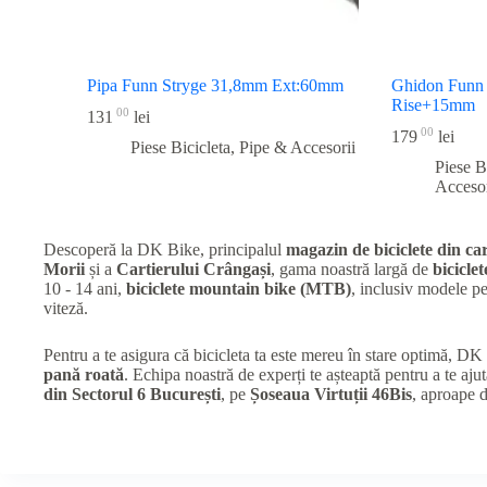
Pipa Funn Stryge 31,8mm Ext:60mm
Ghidon Funn
Rise+15mm
00
131
lei
00
179
lei
Piese Bicicleta
,
Pipe & Accesorii
Piese B
Accesor
Descoperă la DK Bike, principalul
magazin de biciclete din car
Morii
și a
Cartierului Crângași
, gama noastră largă de
biciclet
10 - 14 ani,
biciclete mountain bike (MTB)
, inclusiv modele 
viteză.
Pentru a te asigura că bicicleta ta este mereu în stare optimă, D
pană roată
. Echipa noastră de experți te așteaptă pentru a te ajut
din Sectorul 6 București
, pe
Șoseaua Virtuții 46Bis
, aproape 