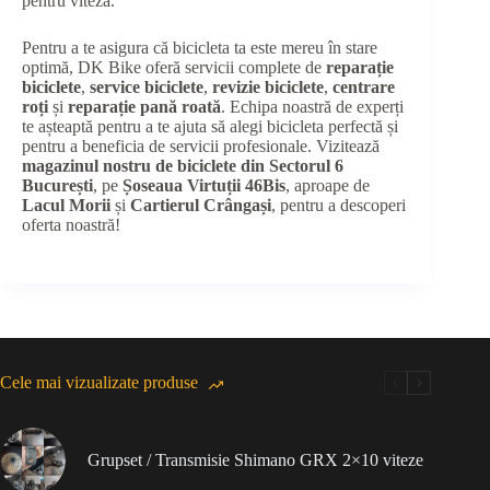
pentru viteză.
Pentru a te asigura că bicicleta ta este mereu în stare
optimă, DK Bike oferă servicii complete de
reparație
biciclete
,
service biciclete
,
revizie biciclete
,
centrare
roți
și
reparație pană roată
. Echipa noastră de experți
te așteaptă pentru a te ajuta să alegi bicicleta perfectă și
pentru a beneficia de servicii profesionale. Vizitează
magazinul nostru de biciclete din Sectorul 6
București
, pe
Șoseaua Virtuții 46Bis
, aproape de
Lacul Morii
și
Cartierul Crângași
, pentru a descoperi
oferta noastră!
Cele mai vizualizate produse
Grupset / Transmisie Shimano GRX 2×10 viteze