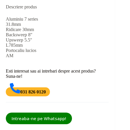
Descriere produs
Aluminiu 7 series
31.8mm
Ridicare 30mm
Backsweep 8″
Upsweep 5.5″
L785mm
Portocaliu lucios
AM
Esti interesat sau ai intrebari despre acest produs?
Suna-ne!
031 826 0120
Intreaba-ne pe Whatsapp!