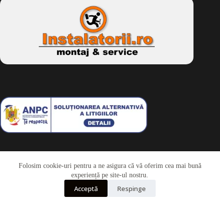
Folosim cookie-uri pentru a ne asigura că vă oferim cea mai bună
Telefon
experiență pe site-ul nostru.
Acceptă
Respinge
Whatsapp
Drepturi de autor © 2026 - Dkbike.ro
powered by
wdesigner.ro