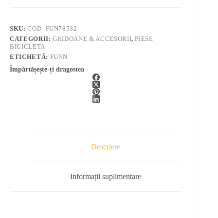
SKU:
COD: FUN78532
CATEGORII:
GHIDOANE & ACCESORII
,
PIESE
BICICLETA
ETICHETĂ:
FUNN
Împărtășește-ți dragostea
Descriere
Informații suplimentare