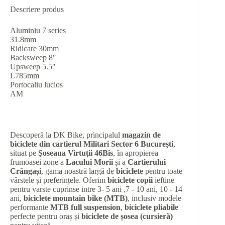
Descriere produs
Aluminiu 7 series
31.8mm
Ridicare 30mm
Backsweep 8″
Upsweep 5.5″
L785mm
Portocaliu lucios
AM
Descoperă la DK Bike, principalul
magazin de
biciclete din cartierul Militari Sector 6 București
,
situat pe
Șoseaua Virtuții 46Bis
, în apropierea
frumoasei zone a
Lacului Morii
și a
Cartierului
Crângași
, gama noastră largă de
biciclete
pentru toate
vârstele și preferințele. Oferim
biciclete copii
ieftine
pentru varste cuprinse intre 3- 5 ani ,7 - 10 ani, 10 - 14
ani,
biciclete mountain bike (MTB)
, inclusiv modele
performante
MTB full suspension
,
biciclete pliabile
perfecte pentru oraș și
biciclete de șosea (cursieră)