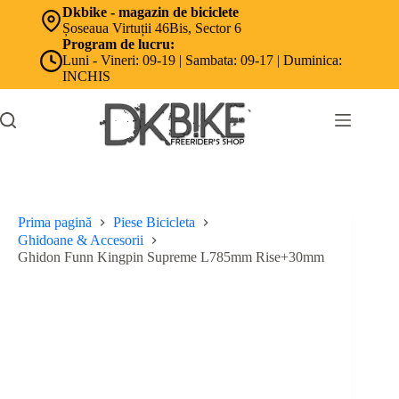
Sari
Dkbike - magazin de biciclete
la
Șoseaua Virtuții 46Bis, Sector 6
conținut
Program de lucru:
Luni - Vineri: 09-19 | Sambata: 09-17 | Duminica:
INCHIS
Prima pagină
Piese Bicicleta
Ghidoane & Accesorii
Ghidon Funn Kingpin Supreme L785mm Rise+30mm