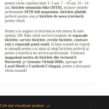
pentru varste cuprinse intre 3- 5 ani ,7 - 10 ani, 10 - 14
ani,
biciclete mountain bike (MTB)
, inclusiv modele
performante
MTB full suspension
,
biciclete pliabile
perfecte pentru oraș și
biciclete de șosea (cursieră)
pentru viteză.
Pentru a te asigura că bicicleta ta este mereu în stare
optimă, DK Bike oferă servicii complete de
reparație
biciclete
,
service biciclete
,
revizie biciclete
,
centrare
roți
și
reparație pană roată
. Echipa noastră de experți
te așteaptă pentru a te ajuta să alegi bicicleta perfectă și
pentru a beneficia de servicii profesionale. Vizitează
magazinul nostru de biciclete din Sectorul 6
București
, pe
Șoseaua Virtuții 46Bis
, aproape de
Lacul Morii
și
Cartierul Crângași
, pentru a descoperi
oferta noastră!
Cele mai vizualizate produse