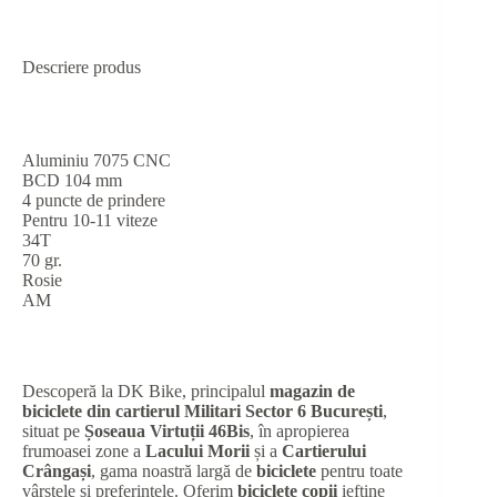
Descriere produs
Aluminiu 7075 CNC
BCD 104 mm
4 puncte de prindere
Pentru 10-11 viteze
34T
70 gr.
Rosie
AM
Descoperă la DK Bike, principalul
magazin de
biciclete din cartierul Militari Sector 6 București
,
situat pe
Șoseaua Virtuții 46Bis
, în apropierea
frumoasei zone a
Lacului Morii
și a
Cartierului
Crângași
, gama noastră largă de
biciclete
pentru toate
vârstele și preferințele. Oferim
biciclete copii
ieftine