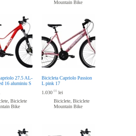
Mountain Bike
Capriolo 27.5 AL-
Bicicleta Capriolo Passion
ed 16 aluminiu S
L pink 17
00
i
1.030
lei
clete
,
Biciclete
Biciclete
,
Biciclete
ntain Bike
Mountain Bike