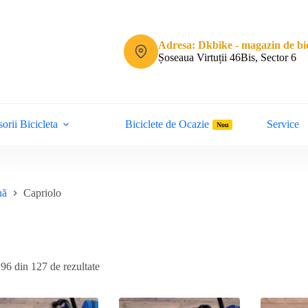
Adresa: Dkbike - magazin de bic
Șoseaua Virtuții 46Bis, Sector 6
orii Bicicleta
Biciclete de Ocazie
Service
Nou
nă
Capriolo
Sortat
 96 din 127 de rezultate
după
cele
mai