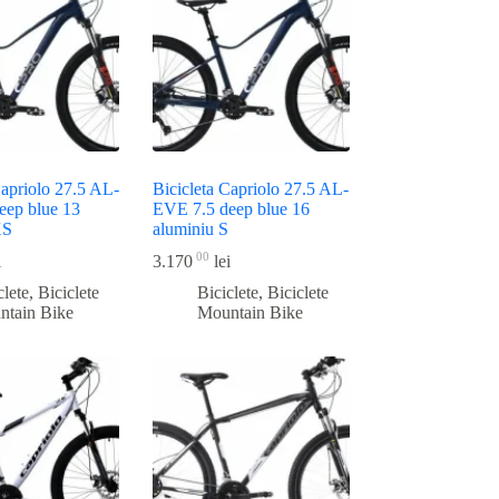
Capriolo 27.5 AL-
Bicicleta Capriolo 27.5 AL-
eep blue 13
EVE 7.5 deep blue 16
XS
aluminiu S
00
i
3.170
lei
clete
,
Biciclete
Biciclete
,
Biciclete
ntain Bike
Mountain Bike