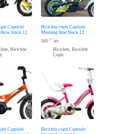
opii Capriolo
Bicicleta copii Capriolo
ellow black 12
Mustang lime black 12
00
585
lei
clete
,
Biciclete
Biciclete
,
Biciclete
i
Copii
opii Capriolo
Bicicleta copii Capriolo