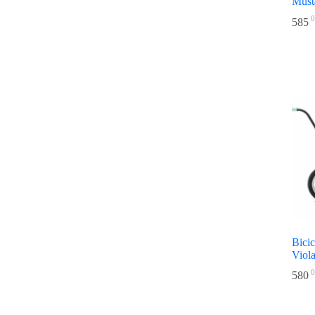
Must
0
585
Bicic
Viola
0
580