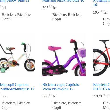
ang yellow blue 12
Mustang black-red-blue 16
Mustang n
16
0
00
lei
595
lei
00
595
lei
Biciclete
,
Biciclete
Biciclete
,
Biciclete
Copii
Copii
Bici
Copi
leta copii Capriolo
Bicicleta copii Capriolo
Bicicleta 
 white-red-turquise 12
Viola violet-pink 12
PHA 9.5 r
0
00
00
lei
580
lei
2.870
le
Biciclete
,
Biciclete
Biciclete
,
Biciclete
Bici
Copii
Copii
Mou