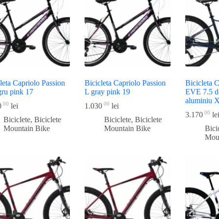
leta Capriolo Passion
Bicicleta Capriolo Passion
Bicicleta 
gru pink 17
L gray pink 19
EVE 7.5 d
aluminiu 
00
00
0
lei
1.030
lei
00
3.170
le
Biciclete
,
Biciclete
Biciclete
,
Biciclete
Mountain Bike
Mountain Bike
Bici
Mou