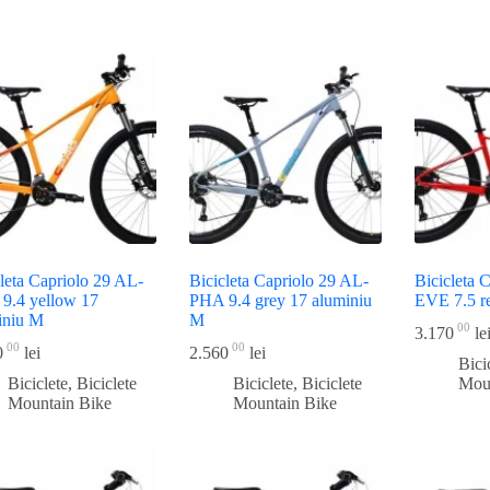
leta Capriolo 29 AL-
Bicicleta Capriolo 29 AL-
Bicicleta 
9.4 yellow 17
PHA 9.4 grey 17 aluminiu
EVE 7.5 r
iniu M
M
00
3.170
le
00
00
0
lei
2.560
lei
Bici
Biciclete
,
Biciclete
Biciclete
,
Biciclete
Mou
Mountain Bike
Mountain Bike