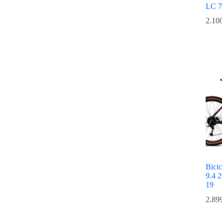
LC 7
2.10
Bicic
9.4 2
19
2.89