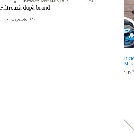
Biciclete Mountain Bike
65
Filtreazǎ dupǎ brand
Capriolo
125
Bicic
Must
0
595