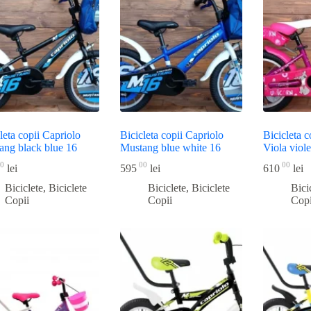
recente
leta copii Capriolo
Bicicleta copii Capriolo
Bicicleta c
ang black blue 16
Mustang blue white 16
Viola viol
0
00
00
lei
595
lei
610
lei
Biciclete
,
Biciclete
Biciclete
,
Biciclete
Bici
Copii
Copii
Copi