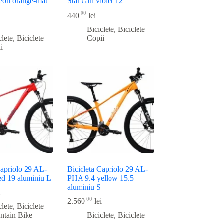
eon orange-mat
Star Girl violet 12
00
440
lei
Biciclete
,
Biciclete
clete
,
Biciclete
Copii
i
Capriolo 29 AL-
Bicicleta Capriolo 29 AL-
ed 19 aluminiu L
PHA 9.4 yellow 15.5
aluminiu S
i
00
2.560
lei
clete
,
Biciclete
ntain Bike
Biciclete
,
Biciclete