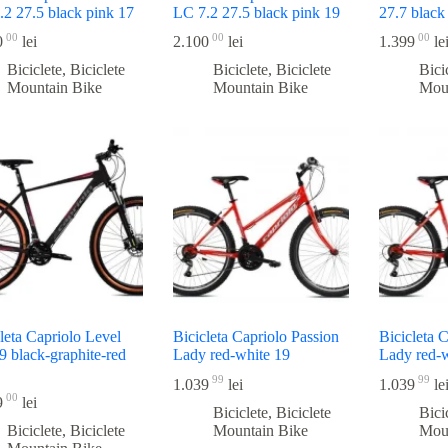
.2 27.5 black pink 17
LC 7.2 27.5 black pink 19
27.7 black
00
00
00
0
lei
2.100
lei
1.399
le
Biciclete
,
Biciclete
Biciclete
,
Biciclete
Bici
Mountain Bike
Mountain Bike
Mou
leta Capriolo Level
Bicicleta Capriolo Passion
Bicicleta 
9 black-graphite-red
Lady red-white 19
Lady red-
99
99
1.039
lei
1.039
le
00
9
lei
Biciclete
,
Biciclete
Bici
Biciclete
,
Biciclete
Mountain Bike
Mou