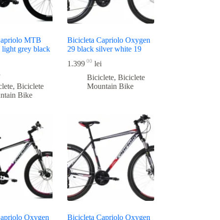
 Capriolo MTB
Bicicleta Capriolo Oxygen
light grey black
29 black silver white 19
00
1.399
lei
i
Biciclete
,
Biciclete
clete
,
Biciclete
Mountain Bike
ntain Bike
Capriolo Oxygen
Bicicleta Capriolo Oxygen