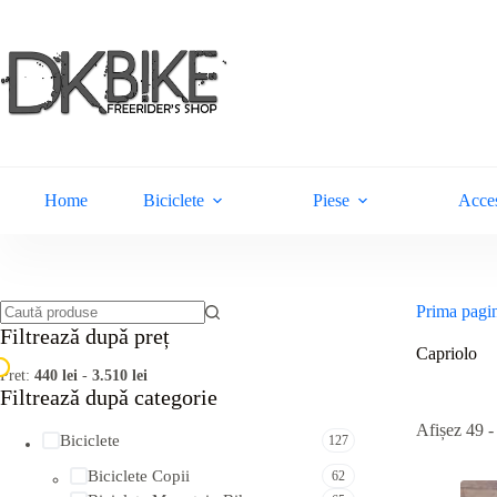
Sari
la
conținut
Home
Biciclete
Piese
Acces
Prima pagi
Niciun
Filtreazǎ dupǎ preț
rezultat
Capriolo
Pret:
440 lei
-
3.510 lei
Filtreazǎ dupǎ categorie
Afișez 49 -
Biciclete
127
Biciclete Copii
62