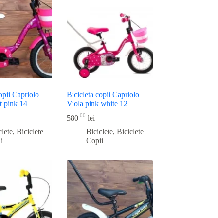
opii Capriolo
Bicicleta copii Capriolo
et pink 14
Viola pink white 12
00
580
lei
clete
,
Biciclete
Biciclete
,
Biciclete
i
Copii