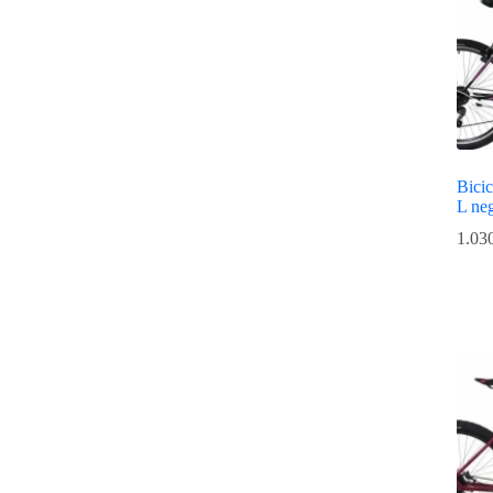
Bicic
L ne
1.03