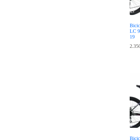
Bici
LC 9
19
2.35
Bici