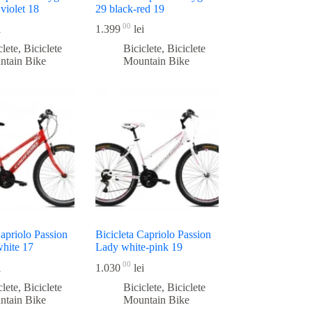
 violet 18
29 black-red 19
00
i
1.399
lei
clete
,
Biciclete
Biciclete
,
Biciclete
ntain Bike
Mountain Bike
Capriolo Passion
Bicicleta Capriolo Passion
white 17
Lady white-pink 19
00
i
1.030
lei
clete
,
Biciclete
Biciclete
,
Biciclete
ntain Bike
Mountain Bike