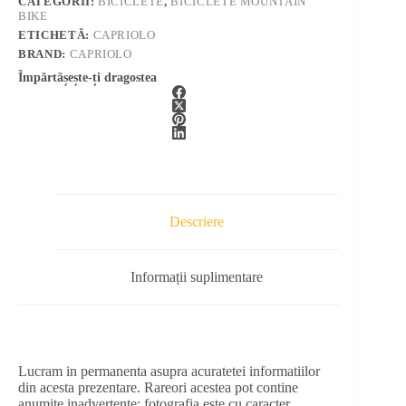
CATEGORII:
BICICLETE
,
BICICLETE MOUNTAIN
BIKE
ETICHETĂ:
CAPRIOLO
BRAND:
CAPRIOLO
Împărtășește-ți dragostea
Descriere
Informații suplimentare
Lucram in permanenta asupra acuratetei informatiilor
din acesta prezentare. Rareori acestea pot contine
anumite inadvertente: fotografia este cu caracter