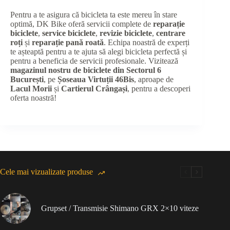
Pentru a te asigura că bicicleta ta este mereu în stare
optimă, DK Bike oferă servicii complete de
reparație
biciclete
,
service biciclete
,
revizie biciclete
,
centrare
roți
și
reparație pană roată
. Echipa noastră de experți
te așteaptă pentru a te ajuta să alegi bicicleta perfectă și
pentru a beneficia de servicii profesionale. Vizitează
magazinul nostru de biciclete din Sectorul 6
București
, pe
Șoseaua Virtuții 46Bis
, aproape de
Lacul Morii
și
Cartierul Crângași
, pentru a descoperi
oferta noastră!
Cele mai vizualizate produse
Grupset / Transmisie Shimano GRX 2×10 viteze