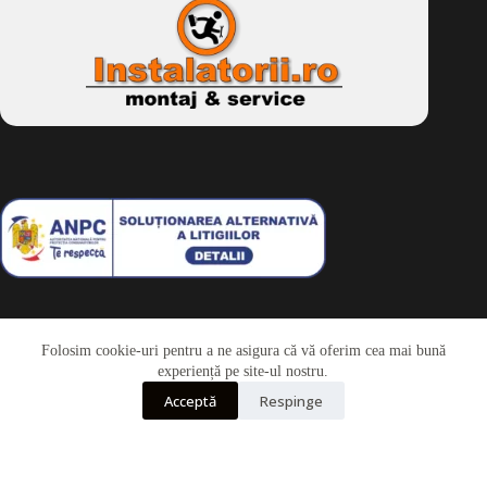
Folosim cookie-uri pentru a ne asigura că vă oferim cea mai bună
Telefon
experiență pe site-ul nostru.
Acceptă
Respinge
Whatsapp
Drepturi de autor © 2026 - Dkbike.ro
powered by
wdesigner.ro