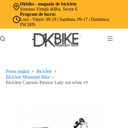
Sari
Dkbike - magazin de biciclete
la
Șoseaua Virtuții 46Bis, Sector 6
conținut
Program de lucru:
Luni - Vineri: 09-19 | Sambata: 09-17 | Duminica:
INCHIS
Prima pagină
Biciclete
Biciclete Mountain Bike
Bicicleta Capriolo Passion Lady red-white 19