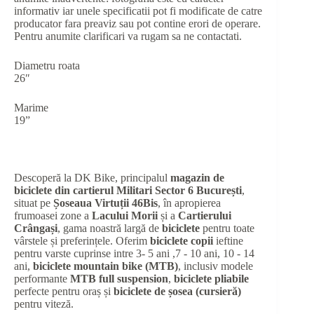
informativ iar unele specificatii pot fi modificate de catre
producator fara preaviz sau pot contine erori de operare.
Pentru anumite clarificari va rugam sa ne contactati.
Diametru roata
26″
Marime
19”
Descoperă la DK Bike, principalul
magazin de
biciclete din cartierul Militari Sector 6 București
,
situat pe
Șoseaua Virtuții 46Bis
, în apropierea
frumoasei zone a
Lacului Morii
și a
Cartierului
Crângași
, gama noastră largă de
biciclete
pentru toate
vârstele și preferințele. Oferim
biciclete copii
ieftine
pentru varste cuprinse intre 3- 5 ani ,7 - 10 ani, 10 - 14
ani,
biciclete mountain bike (MTB)
, inclusiv modele
performante
MTB full suspension
,
biciclete pliabile
perfecte pentru oraș și
biciclete de șosea (cursieră)
pentru viteză.