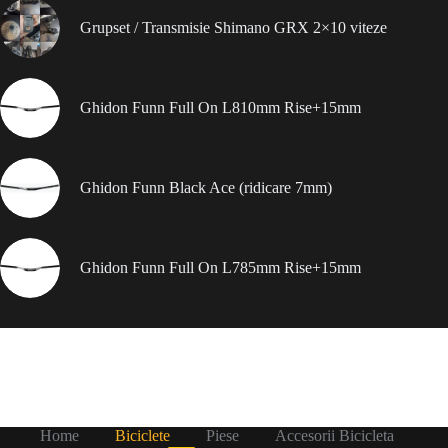
Grupset / Transmisie Shimano GRX 2×10 viteze
Ghidon Funn Full On L810mm Rise+15mm
Ghidon Funn Black Ace (ridicare 7mm)
Ghidon Funn Full On L785mm Rise+15mm
Home
Biciclete
Piese
Accesorii Bicicleta