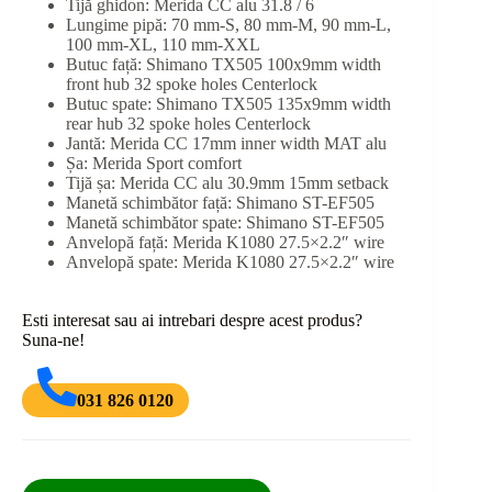
Tijă ghidon: Merida CC alu 31.8 / 6
Lungime pipă: 70 mm-S, 80 mm-M, 90 mm-L,
100 mm-XL, 110 mm-XXL
Butuc față: Shimano TX505 100x9mm width
front hub 32 spoke holes Centerlock
Butuc spate: Shimano TX505 135x9mm width
rear hub 32 spoke holes Centerlock
Jantă: Merida CC 17mm inner width MAT alu
Șa: Merida Sport comfort
Tijă șa: Merida CC alu 30.9mm 15mm setback
Manetă schimbător față: Shimano ST-EF505
Manetă schimbător spate: Shimano ST-EF505
Anvelopă față: Merida K1080 27.5×2.2″ wire
Anvelopă spate: Merida K1080 27.5×2.2″ wire
Esti interesat sau ai intrebari despre acest produs?
Suna-ne!
031 826 0120