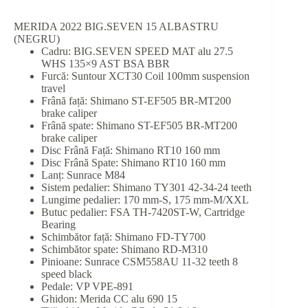
MERIDA 2022 BIG.SEVEN 15 ALBASTRU
(NEGRU)
Cadru: BIG.SEVEN SPEED MAT alu 27.5
WHS 135×9 AST BSA BBR
Furcă: Suntour XCT30 Coil 100mm suspension
travel
Frână față: Shimano ST-EF505 BR-MT200
brake caliper
Frână spate: Shimano ST-EF505 BR-MT200
brake caliper
Disc Frână Față: Shimano RT10 160 mm
Disc Frână Spate: Shimano RT10 160 mm
Lanț: Sunrace M84
Sistem pedalier: Shimano TY301 42-34-24 teeth
Lungime pedalier: 170 mm-S, 175 mm-M/XXL
Butuc pedalier: FSA TH-7420ST-W, Cartridge
Bearing
Schimbător față: Shimano FD-TY700
Schimbător spate: Shimano RD-M310
Pinioane: Sunrace CSM558AU 11-32 teeth 8
speed black
Pedale: VP VPE-891
Ghidon: Merida CC alu 690 15