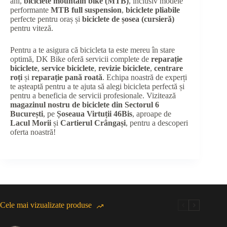
ani,
biciclete mountain bike (MTB)
, inclusiv modele
performante
MTB full suspension
,
biciclete pliabile
perfecte pentru oraș și
biciclete de șosea (cursieră)
pentru viteză.
Pentru a te asigura că bicicleta ta este mereu în stare
optimă, DK Bike oferă servicii complete de
reparație
biciclete
,
service biciclete
,
revizie biciclete
,
centrare
roți
și
reparație pană roată
. Echipa noastră de experți
te așteaptă pentru a te ajuta să alegi bicicleta perfectă și
pentru a beneficia de servicii profesionale. Vizitează
magazinul nostru de biciclete din Sectorul 6
București
, pe
Șoseaua Virtuții 46Bis
, aproape de
Lacul Morii
și
Cartierul Crângași
, pentru a descoperi
oferta noastră!
Cele mai vizualizate produse