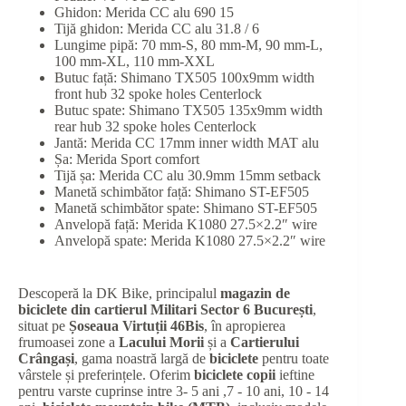
Ghidon: Merida CC alu 690 15
Tijă ghidon: Merida CC alu 31.8 / 6
Lungime pipă: 70 mm-S, 80 mm-M, 90 mm-L,
100 mm-XL, 110 mm-XXL
Butuc față: Shimano TX505 100x9mm width
front hub 32 spoke holes Centerlock
Butuc spate: Shimano TX505 135x9mm width
rear hub 32 spoke holes Centerlock
Jantă: Merida CC 17mm inner width MAT alu
Șa: Merida Sport comfort
Tijă șa: Merida CC alu 30.9mm 15mm setback
Manetă schimbător față: Shimano ST-EF505
Manetă schimbător spate: Shimano ST-EF505
Anvelopă față: Merida K1080 27.5×2.2″ wire
Anvelopă spate: Merida K1080 27.5×2.2″ wire
Descoperă la DK Bike, principalul
magazin de
biciclete din cartierul Militari Sector 6 București
,
situat pe
Șoseaua Virtuții 46Bis
, în apropierea
frumoasei zone a
Lacului Morii
și a
Cartierului
Crângași
, gama noastră largă de
biciclete
pentru toate
vârstele și preferințele. Oferim
biciclete copii
ieftine
pentru varste cuprinse intre 3- 5 ani ,7 - 10 ani, 10 - 14