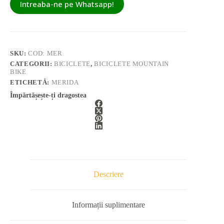
Intreaba-ne pe Whatsapp!
SKU:
COD: MER
CATEGORII:
BICICLETE
,
BICICLETE MOUNTAIN
BIKE
ETICHETĂ:
MERIDA
Împărtășește-ți dragostea
Descriere
Informații suplimentare