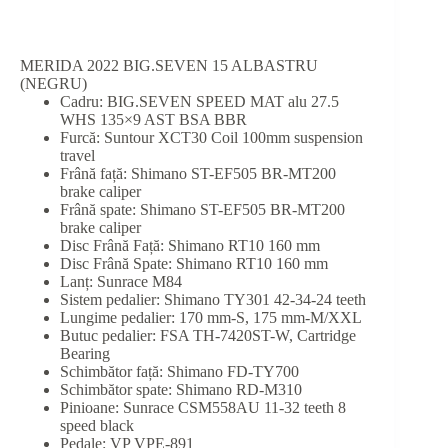
MERIDA 2022 BIG.SEVEN 15 ALBASTRU
(NEGRU)
Cadru: BIG.SEVEN SPEED MAT alu 27.5
WHS 135×9 AST BSA BBR
Furcă: Suntour XCT30 Coil 100mm suspension
travel
Frână față: Shimano ST-EF505 BR-MT200
brake caliper
Frână spate: Shimano ST-EF505 BR-MT200
brake caliper
Disc Frână Față: Shimano RT10 160 mm
Disc Frână Spate: Shimano RT10 160 mm
Lanț: Sunrace M84
Sistem pedalier: Shimano TY301 42-34-24 teeth
Lungime pedalier: 170 mm-S, 175 mm-M/XXL
Butuc pedalier: FSA TH-7420ST-W, Cartridge
Bearing
Schimbător față: Shimano FD-TY700
Schimbător spate: Shimano RD-M310
Pinioane: Sunrace CSM558AU 11-32 teeth 8
speed black
Pedale: VP VPE-891