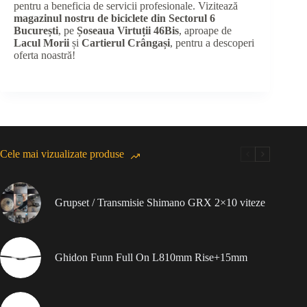
pentru a beneficia de servicii profesionale. Vizitează
magazinul nostru de biciclete din Sectorul 6
București
, pe
Șoseaua Virtuții 46Bis
, aproape de
Lacul Morii
și
Cartierul Crângași
, pentru a descoperi
oferta noastră!
Cele mai vizualizate produse
Grupset / Transmisie Shimano GRX 2×10 viteze
Ghidon Funn Full On L810mm Rise+15mm