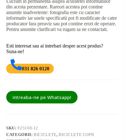
Lucram in permanenta asupra acuratetei informatiilor
din acesta prezentare. Rareori acestea pot contine
anumite inadvertente: fotografia este cu caracter
informativ iar unele specificatii pot fi modificate de catre
producator fara preaviz sau pot contine erori de operare.
Pentru anumite clarificari va rugam sa ne contactati.
Esti interesat sau ai intrebari despre acest produs?
Suna-ne!
031 826 0120
Intreaba-ne pe Whatsapp!
SKU:
925100-12
CATEGORII:
BICICLETE
,
BICICLETE COPII