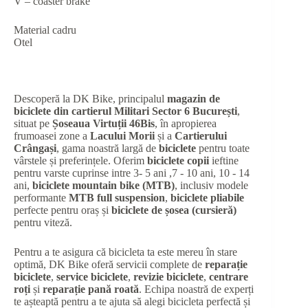
V – coaster brake
Material cadru
Otel
Descoperă la DK Bike, principalul
magazin de
biciclete din cartierul Militari Sector 6 București
,
situat pe
Șoseaua Virtuții 46Bis
, în apropierea
frumoasei zone a
Lacului Morii
și a
Cartierului
Crângași
, gama noastră largă de
biciclete
pentru toate
vârstele și preferințele. Oferim
biciclete copii
ieftine
pentru varste cuprinse intre 3- 5 ani ,7 - 10 ani, 10 - 14
ani,
biciclete mountain bike (MTB)
, inclusiv modele
performante
MTB full suspension
,
biciclete pliabile
perfecte pentru oraș și
biciclete de șosea (cursieră)
pentru viteză.
Pentru a te asigura că bicicleta ta este mereu în stare
optimă, DK Bike oferă servicii complete de
reparație
biciclete
,
service biciclete
,
revizie biciclete
,
centrare
roți
și
reparație pană roată
. Echipa noastră de experți
te așteaptă pentru a te ajuta să alegi bicicleta perfectă și