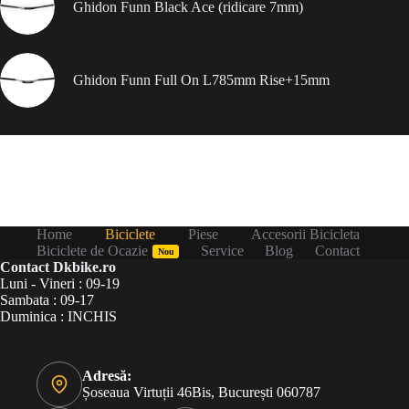
Ghidon Funn Black Ace (ridicare 7mm)
Ghidon Funn Full On L785mm Rise+15mm
Home
Biciclete
Piese
Accesorii Bicicleta
Biciclete de Ocazie
Service
Blog
Contact
Nou
Contact Dkbike.ro
Luni - Vineri : 09-19
Sambata : 09-17
Duminica : INCHIS
Adresă:
Șoseaua Virtuții 46Bis, București 060787