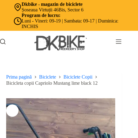
Sari
Dkbike - magazin de biciclete
la
Șoseaua Virtuții 46Bis, Sector 6
conținut
Program de lucru:
Luni - Vineri: 09-19 | Sambata: 09-17 | Duminica:
INCHIS
Prima pagină
Biciclete
Biciclete Copii
Bicicleta copii Capriolo Mustang lime black 12