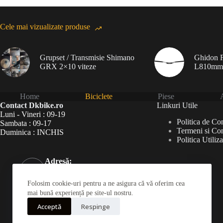
Cele mai vizualizate produse
Grupset / Transmisie Shimano
Ghidon F
GRX 2×10 viteze
L810mm
Home
Biciclete
Piese
A
Contact Dkbike.ro
Linkuri Utile
Luni - Vineri : 09-19
Politica de Con
Sambata : 09-17
Termeni si Con
Duminica : INCHIS
Politica Utiliz
Adresă:
Șoseaua Virtuții 46Bis,
București 060787
Folosim cookie-uri pentru a ne asigura că vă oferim cea
Telefon:
mai bună experiență pe site-ul nostru.
031 826 0120
Acceptă
Respinge
Mobil: