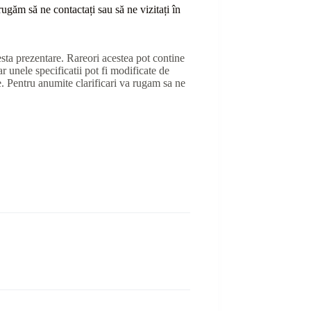
ă rugăm să ne contactați sau
să
ne vizitați în
sta prezentare. Rareori acestea pot contine
r unele specificatii pot fi modificate de
e. Pentru anumite clarificari va rugam sa ne