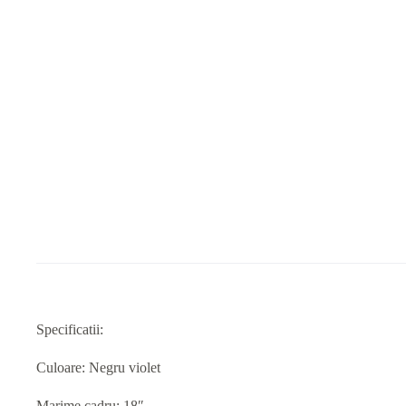
Specificatii:
Culoare: Negru violet
Marime cadru: 18″