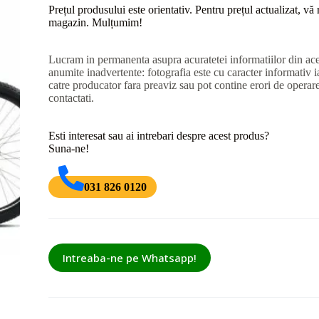
Prețul produsului este orientativ. Pentru prețul actualizat, v
magazin. Mulțumim!
Lucram in permanenta asupra acuratetei informatiilor din ace
anumite inadvertente: fotografia este cu caracter informativ ia
catre producator fara preaviz sau pot contine erori de operar
contactati.
Esti interesat sau ai intrebari despre acest produs?
Suna-ne!
031 826 0120
Intreaba-ne pe Whatsapp!