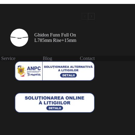
Ghidon Funn Full On
L785mm Rise+15mm
Service
Blog
Contact