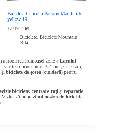
Bicicleta Capriolo Passion Man black-
yellow 19
99
1.039
lei
Biciclete
,
Biciclete Mountain
Bike
în apropierea frumoasei zone a
Lacului
u varste cuprinse intre 3- 5 ani ,7 - 10 ani,
 și
biciclete de șosea (cursieră)
pentru
evizie biciclete
,
centrare roți
și
reparație
e. Vizitează
magazinul nostru de biciclete
ă!