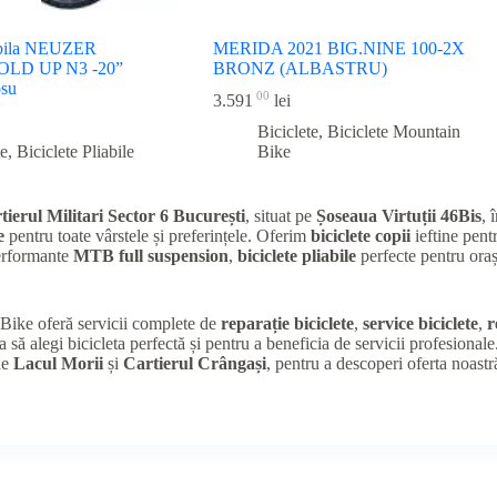
iabila NEUZER
MERIDA 2021 BIG.NINE 100-2X
LD UP N3 -20”
BRONZ (ALBASTRU)
osu
00
3.591
lei
Biciclete
,
Biciclete Mountain
te
,
Biciclete Pliabile
Bike
tierul Militari Sector 6 București
, situat pe
Șoseaua Virtuții 46Bis
, 
e
pentru toate vârstele și preferințele. Oferim
biciclete copii
ieftine pentr
performante
MTB full suspension
,
biciclete pliabile
perfecte pentru oraș
K Bike oferă servicii complete de
reparație biciclete
,
service biciclete
,
r
a să alegi bicicleta perfectă și pentru a beneficia de servicii profesional
de
Lacul Morii
și
Cartierul Crângași
, pentru a descoperi oferta noastr