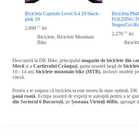
Bicicleta Capriolo Level 9.4 29 black-
Bicicleta Pl
pink 19
FOLDING FO
Negru/Gri-R
00
2.899
lei
00
2.279
lei
Biciclete
,
Biciclete Mountain
Bike
Bicicle
Descoperă la DK Bike, principalul
magazin de biciclete din car
Morii
și a
Cartierului Crângași
, gama noastră largă de
biciclet
10 - 14 ani,
biciclete mountain bike (MTB)
, inclusiv modele 
viteză.
Pentru a te asigura că bicicleta ta este mereu în stare optimă, D
pană roată
. Echipa noastră de experți te așteaptă pentru a te ajut
din Sectorul 6 București
, pe
Șoseaua Virtuții 46Bis
, aproape 