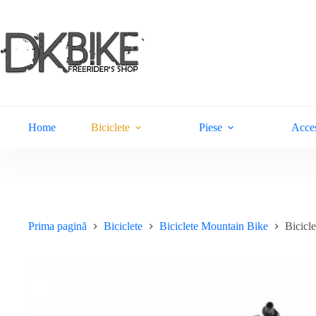
Sari
la
conținut
Home
Biciclete
Piese
Acces
Prima pagină
Biciclete
Biciclete Mountain Bike
Bicicl