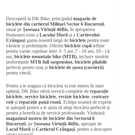
Descoperă la DK Bike, principalul
magazin de
biciclete din cartierul Militari Sector 6 București
,
situat pe
Șoseaua Virtuții 46Bis
, în apropierea
frumoasei zone a
Lacului Morii
și a
Cartierului
Crângași
, gama noastră largă de
biciclete
pentru toate
vârstele și preferințele. Oferim
biciclete copii
ieftine
pentru varste cuprinse intre 3- 5 ani ,7 - 10 ani, 10 - 14
ani,
biciclete mountain bike (MTB)
, inclusiv modele
performante
MTB full suspension
,
biciclete pliabile
perfecte pentru oraș și
biciclete de șosea (cursieră)
pentru viteză.
Pentru a te asigura că bicicleta ta este mereu în stare
optimă, DK Bike oferă servicii complete de
reparație
biciclete
,
service biciclete
,
revizie biciclete
,
centrare
roți
și
reparație pană roată
. Echipa noastră de experți
te așteaptă pentru a te ajuta să alegi bicicleta perfectă și
pentru a beneficia de servicii profesionale. Vizitează
magazinul nostru de biciclete din Sectorul 6
București
, pe
Șoseaua Virtuții 46Bis
, aproape de
Lacul Morii
și
Cartierul Crângași
, pentru a descoperi
oferta noastră!