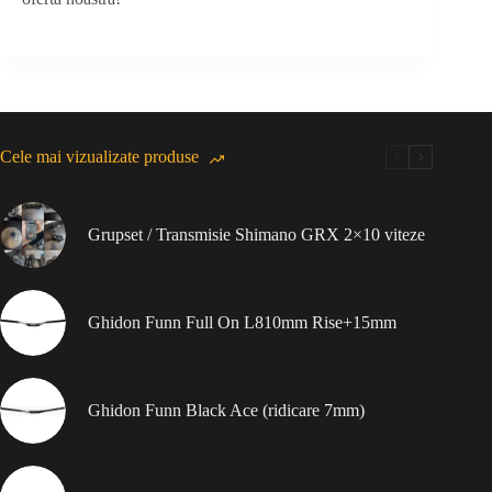
Cele mai vizualizate produse
Grupset / Transmisie Shimano GRX 2×10 viteze
Ghidon Funn Full On L810mm Rise+15mm
Ghidon Funn Black Ace (ridicare 7mm)