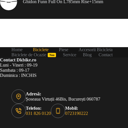
Ghidon Funn Full On L785mm Rise+15mm
Home
Biciclete
Piese
Accesorii Bicicleta
Biciclete de Ocazie
Service
Blog
Contact
Nou
Contact Dkbike.ro
Luni - Vineri : 09-19
Sambata : 09-17
Duminica : INCHIS
Adresă:
Șoseaua Virtuții 46Bis, București 060787
Telefon:
Mobil:
031 826 0120
0723190222