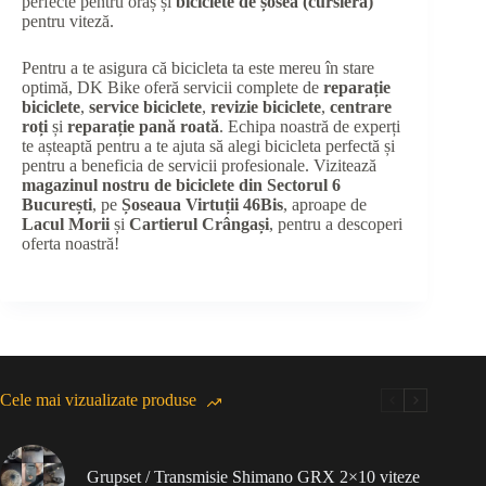
perfecte pentru oraș și
biciclete de șosea (cursieră)
pentru viteză.
Pentru a te asigura că bicicleta ta este mereu în stare
optimă, DK Bike oferă servicii complete de
reparație
biciclete
,
service biciclete
,
revizie biciclete
,
centrare
roți
și
reparație pană roată
. Echipa noastră de experți
te așteaptă pentru a te ajuta să alegi bicicleta perfectă și
pentru a beneficia de servicii profesionale. Vizitează
magazinul nostru de biciclete din Sectorul 6
București
, pe
Șoseaua Virtuții 46Bis
, aproape de
Lacul Morii
și
Cartierul Crângași
, pentru a descoperi
oferta noastră!
Cele mai vizualizate produse
Grupset / Transmisie Shimano GRX 2×10 viteze