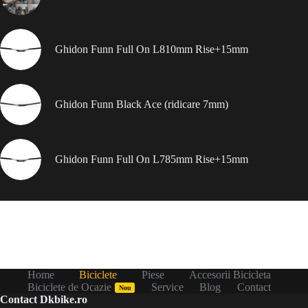
Ghidon Funn Full On L810mm Rise+15mm
Ghidon Funn Black Ace (ridicare 7mm)
Ghidon Funn Full On L785mm Rise+15mm
Home
Biciclete
Piese
Accesorii Bicicleta
Biciclete de Ocazie
Service
Blog
Contact
Nou
Contact Dkbike.ro