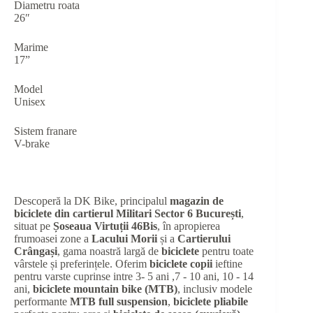
Diametru roata
26″
Marime
17”
Model
Unisex
Sistem franare
V-brake
Descoperă la DK Bike, principalul
magazin de
biciclete din cartierul Militari Sector 6 București
,
situat pe
Șoseaua Virtuții 46Bis
, în apropierea
frumoasei zone a
Lacului Morii
și a
Cartierului
Crângași
, gama noastră largă de
biciclete
pentru toate
vârstele și preferințele. Oferim
biciclete copii
ieftine
pentru varste cuprinse intre 3- 5 ani ,7 - 10 ani, 10 - 14
ani,
biciclete mountain bike (MTB)
, inclusiv modele
performante
MTB full suspension
,
biciclete pliabile