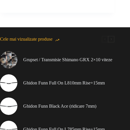
Cele mai vizualizate produse
Grupset / Transmisie Shimano GRX 2×10 viteze
Ghidon Funn Full On L810mm Rise+15mm
Ghidon Funn Black Ace (ridicare 7mm)
Ghidon Funn Full On L785mm Rise+15mm