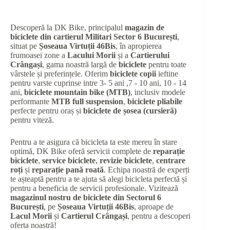
Descoperă la DK Bike, principalul
magazin de
biciclete din cartierul Militari Sector 6 București
,
situat pe
Șoseaua Virtuții 46Bis
, în apropierea
frumoasei zone a
Lacului Morii
și a
Cartierului
Crângași
, gama noastră largă de
biciclete
pentru toate
vârstele și preferințele. Oferim
biciclete copii
ieftine
pentru varste cuprinse intre 3- 5 ani ,7 - 10 ani, 10 - 14
ani,
biciclete mountain bike (MTB)
, inclusiv modele
performante
MTB full suspension
,
biciclete pliabile
perfecte pentru oraș și
biciclete de șosea (cursieră)
pentru viteză.
Pentru a te asigura că bicicleta ta este mereu în stare
optimă, DK Bike oferă servicii complete de
reparație
biciclete
,
service biciclete
,
revizie biciclete
,
centrare
roți
și
reparație pană roată
. Echipa noastră de experți
te așteaptă pentru a te ajuta să alegi bicicleta perfectă și
pentru a beneficia de servicii profesionale. Vizitează
magazinul nostru de biciclete din Sectorul 6
București
, pe
Șoseaua Virtuții 46Bis
, aproape de
Lacul Morii
și
Cartierul Crângași
, pentru a descoperi
oferta noastră!