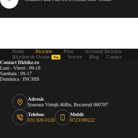
Home
Biciclete
Piese
Accesorii Bicicleta
Biciclete de Ocazie
Service
Blog
Contact
Nou
Contact Dkbike.ro
Luni - Vineri : 09-19
Sambata : 09-17
Duminica : INCHIS
Adresă:
Șoseaua Virtuții 46Bis, București 060787
Telefon:
Mobil:
031 826 0120
0723190222