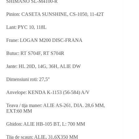
SHIMANO SL-M4100-R
Pinion: CASETA SUNSHINE, CS-1050, 11-42T
Lant: PYC 10, 118L
Frane: LOGAN M200 DISC-FRANA
Butuc: RT S704F, RT S704R
Jante: HL 20D, 14G, 36H, ALIE DW
Dimensiuni roti: 27,5″
Anvelope: KENDA K-1153 (56-584) A/V
Teava / tija maner: ALIE AS-261, DIA. 28,6 MM,
EXT:60 MM
Ghidon: ALIE HB-105 BT, L: 700 MM
Tija de scaun: ALIE, 31,6X350 MM