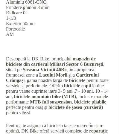
Aluminiu 6061-CNC
Prindere ghidon 35mm
Ridicare 0″
1-1/8
Exterior 50mm
Portocalie
AM
Descoperă la DK Bike, principalul
magazin de
biciclete din cartierul Militari Sector 6 București
,
situat pe
Șoseaua Virtuții 46Bis
, în apropierea
frumoasei zone a
Lacului Morii
și a
Cartierului
Crângași
, gama noastră largă de
biciclete
pentru toate
vârstele și preferințele. Oferim
biciclete copii
ieftine
pentru varste cuprinse intre 3- 5 ani ,7 - 10 ani, 10 - 14
ani,
biciclete mountain bike (MTB)
, inclusiv modele
performante
MTB full suspension
,
biciclete pliabile
perfecte pentru oraș și
biciclete de șosea (cursieră)
pentru viteză.
Pentru a te asigura că bicicleta ta este mereu în stare
optimă, DK Bike oferă servicii complete de
reparație