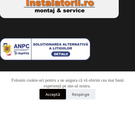
Folosim cookie-uri pentru a ne asigura că vă oferim cea mai bună
Telefon
experiență pe site-ul nostru.
Acceptă
Respinge
Whatsapp
Drepturi de autor © 2026 - Dkbike.ro
powered by
wdesigner.ro