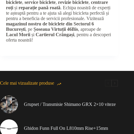
biciclete
,
service biciclete
,
revizie biciclete
,
centrare
roți
și
reparație pană roată
. Echipa noastră de experți
te așteaptă pentru a te ajuta să alegi bicicleta perfectă și
pentru a beneficia de servicii profesionale. Vizitează
magazinul nostru de biciclete din Sectorul 6
București
, pe
Șoseaua Virtuții 46Bis
, aproape de
Lacul Morii
și
Cartierul Crângași
, pentru a descoperi
oferta noastră!
Cele mai vizualizate produse
Grupset / Transmisie Shimano GRX 2×10 viteze
Ghidon Funn Full On L810mm Rise+15mm