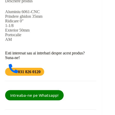
Descriere produs
Aluminiu 6061-CNC
Prindere ghidon 35mm
Ridicare 0″
1-1/8
Exterior 50mm
Portocalie
AM
Esti interesat sau ai intrebari despre acest produs?
Suna-ne!
031 826 0120
Intreaba-ne pe Whatsapp!