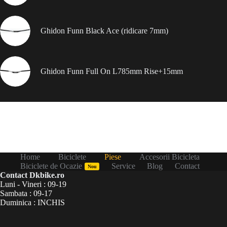
Ghidon Funn Black Ace (ridicare 7mm)
Ghidon Funn Full On L785mm Rise+15mm
Home
Biciclete
Piese
Accesorii Bicicleta
Biciclete de Ocazie
Service
Blog
Contact
Nou
Contact Dkbike.ro
Luni - Vineri : 09-19
Sambata : 09-17
Duminica : INCHIS