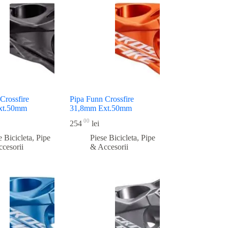
Crossfire
Pipa Funn Crossfire
xt.50mm
31,8mm Ext.50mm
00
254
lei
e Bicicleta
,
Pipe
Piese Bicicleta
,
Pipe
cesorii
& Accesorii