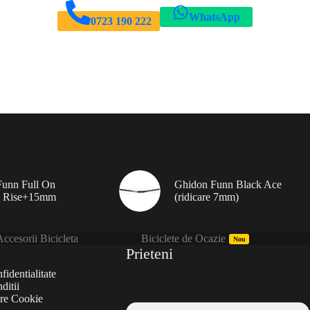
WhatsApp
0723 190 222
unn Full On
Ghidon Funn Black Ace
 Rise+15mm
(ridicare 7mm)
ccesorii Bicicleta
Biciclete de Ocazie
Nou
Prieteni
fidentialitate
ditii
are Cookie