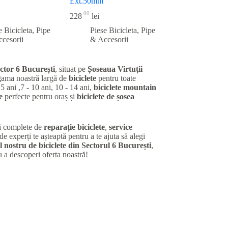
Ext.50mm
00
228
lei
e Bicicleta
,
Pipe
Piese Bicicleta
,
Pipe
cesorii
& Accesorii
ctor 6 București
, situat pe
Șoseaua Virtuții
gama noastră largă de
biciclete
pentru toate
 5 ani ,7 - 10 ani, 10 - 14 ani,
biciclete mountain
e
perfecte pentru oraș și
biciclete de șosea
ii complete de
reparație biciclete
,
service
de experți te așteaptă pentru a te ajuta să alegi
 nostru de biciclete din Sectorul 6 București
,
u a descoperi oferta noastră!