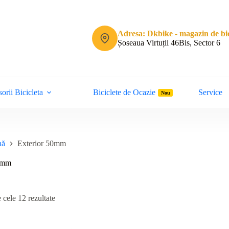
Adresa: Dkbike - magazin de bic
Șoseaua Virtuții 46Bis, Sector 6
orii Bicicleta
Biciclete de Ocazie
Service
Nou
nă
Exterior 50mm
50mm
Sortat
 cele 12 rezultate
după
cele
mai