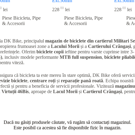
50mm
Ext.50mm
Ext.50mm
0
00
00
lei
228
lei
228
lei
Piese Bicicleta
,
Pipe
Piese Bicicleta
,
Pipe
Pies
& Accesorii
& Accesorii
& Ac
la DK Bike, principalul
magazin de biciclete din cartierul Militari
Se
apropierea frumoasei zone a
Lacului Morii
și a
Cartierului Crângași
, 
preferințele. Oferim
biciclete copii
ieftine pentru varste cuprinse intre 3-
)
, inclusiv modele performante
MTB full suspension
,
biciclete pliabil
entru viteză.
 asigura că bicicleta ta este mereu în stare optimă, DK Bike oferă servic
evizie biciclete
,
centrare roți
și
reparație pană roată
. Echipa noastră 
rfectă și pentru a beneficia de servicii profesionale. Vizitează
magazinul
 Virtuții 46Bis
, aproape de
Lacul Morii
și
Cartierul Crângași
, pentr
Dacă nu găsiți produsele căutate, vă rugăm să contactați magazinul.
Este posibil ca acestea să fie disponibile fizic în magazin.