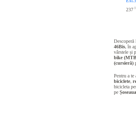
Ext.
0
237
Descoperă 
46Bis
, în 
vârstele și 
bike (MTB
(cursieră)
p
Pentru a te
biciclete
,
r
bicicleta pe
pe
Șoseaua