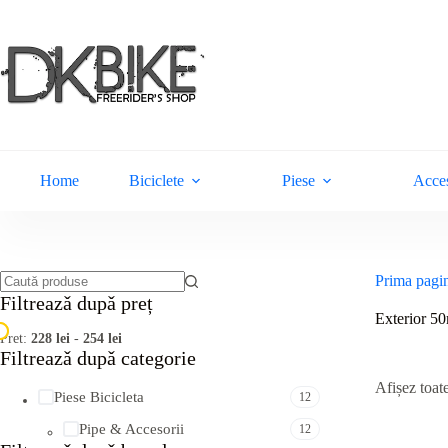
Sari
la
conținut
Home
Biciclete
Piese
Acces
Prima pagi
Niciun
Filtreazǎ dupǎ preț
rezultat
Exterior 
Pret:
228 lei
-
254 lei
Filtreazǎ dupǎ categorie
Afișez toate
Piese Bicicleta
12
Pipe & Accesorii
12