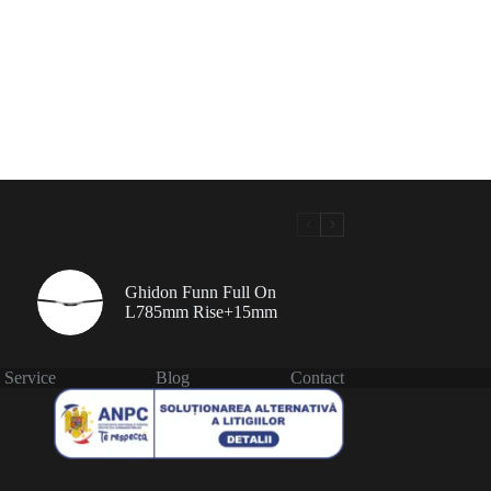
Ghidon Funn Full On
L785mm Rise+15mm
Service
Blog
Contact