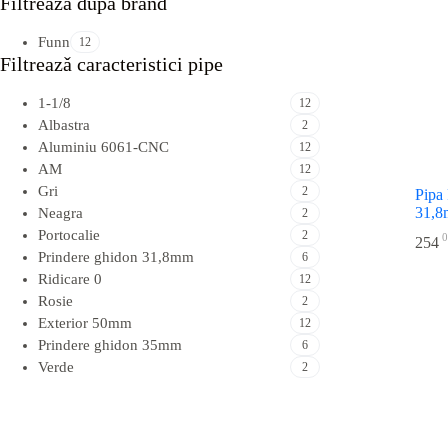
Filtreazǎ dupǎ brand
Funn
12
Filtreazǎ caracteristici pipe
1-1/8
12
Albastra
2
Aluminiu 6061-CNC
12
AM
12
Gri
2
Pipa
31,8
Neagra
2
Portocalie
2
0
254
Prindere ghidon 31,8mm
6
Ridicare 0
12
Rosie
2
Exterior 50mm
12
Prindere ghidon 35mm
6
Verde
2