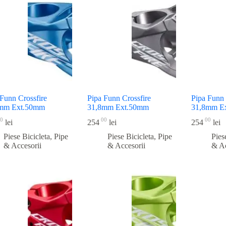
recente
 Funn Crossfire
Pipa Funn Crossfire
Pipa Funn 
mm Ext.50mm
31,8mm Ext.50mm
31,8mm E
0
00
00
lei
254
lei
254
lei
Piese Bicicleta
,
Pipe
Piese Bicicleta
,
Pipe
Pies
& Accesorii
& Accesorii
& Ac