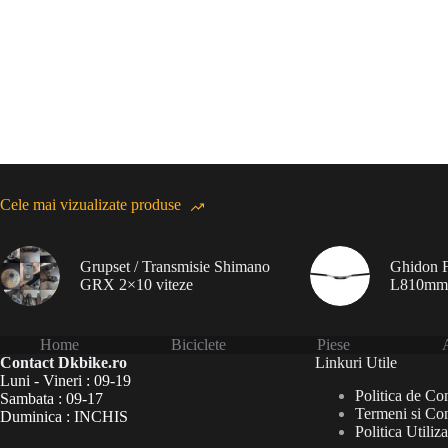
Cele mai vizualizate produse
Grupset / Transmisie Shimano
Ghidon F
GRX 2×10 viteze
L810mm
Home
Biciclete
Piese
A
Contact Dkbike.ro
Linkuri Utile
Luni - Vineri : 09-19
Politica de Con
Sambata : 09-17
Termeni si Con
Duminica : INCHIS
Politica Utiliz