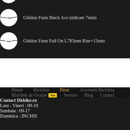
Ghidon Funn Black Ace (ridicare 7mm)
Ghidon Funn Full On L785mm Rise+15mm
Home
Biciclete
Piese
Accesorii Bicicleta
Biciclete de Ocazie
Service
Blog
Contact
Nou
Contact Dkbike.ro
Luni - Vineri : 09-19
Sambata : 09-17
Duminica : INCHIS