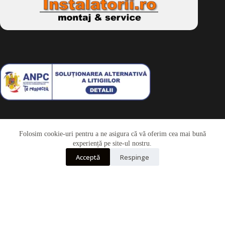
Folosim cookie-uri pentru a ne asigura că vă oferim cea mai bună
Telefon
experiență pe site-ul nostru.
Acceptă
Respinge
Whatsapp
Drepturi de autor © 2026 - Dkbike.ro
powered by
wdesigner.ro