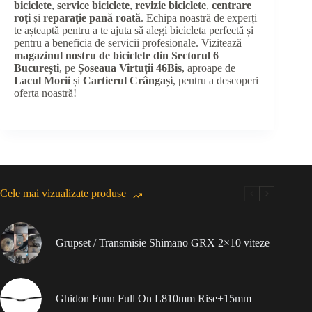
biciclete
,
service biciclete
,
revizie biciclete
,
centrare
roți
și
reparație pană roată
. Echipa noastră de experți
te așteaptă pentru a te ajuta să alegi bicicleta perfectă și
pentru a beneficia de servicii profesionale. Vizitează
magazinul nostru de biciclete din Sectorul 6
București
, pe
Șoseaua Virtuții 46Bis
, aproape de
Lacul Morii
și
Cartierul Crângași
, pentru a descoperi
oferta noastră!
Cele mai vizualizate produse
Grupset / Transmisie Shimano GRX 2×10 viteze
Ghidon Funn Full On L810mm Rise+15mm