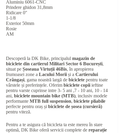
Aluminiu 6061-CNC
Prindere ghidon 31,8mm
Ridicare 0″
1-1/8
Exterior 50mm
Rosie
AM
Descoperă la DK Bike, principalul
magazin de
biciclete din cartierul Militari Sector 6 București
,
situat pe
Șoseaua Virtuții 46Bis
, în apropierea
frumoasei zone a
Lacului Morii
și a
Cartierului
Crângași
, gama noastră largă de
biciclete
pentru toate
vârstele și preferințele. Oferim
biciclete copii
ieftine
pentru varste cuprinse intre 3- 5 ani ,7 - 10 ani, 10 - 14
ani,
biciclete mountain bike (MTB)
, inclusiv modele
performante
MTB full suspension
,
biciclete pliabile
perfecte pentru oraș și
biciclete de șosea (cursieră)
pentru viteză.
Pentru a te asigura că bicicleta ta este mereu în stare
optimă, DK Bike oferă servicii complete de
reparație