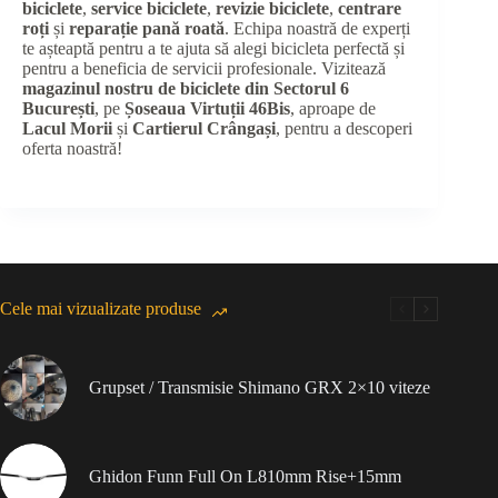
biciclete
,
service biciclete
,
revizie biciclete
,
centrare
roți
și
reparație pană roată
. Echipa noastră de experți
te așteaptă pentru a te ajuta să alegi bicicleta perfectă și
pentru a beneficia de servicii profesionale. Vizitează
magazinul nostru de biciclete din Sectorul 6
București
, pe
Șoseaua Virtuții 46Bis
, aproape de
Lacul Morii
și
Cartierul Crângași
, pentru a descoperi
oferta noastră!
Cele mai vizualizate produse
Grupset / Transmisie Shimano GRX 2×10 viteze
Ghidon Funn Full On L810mm Rise+15mm