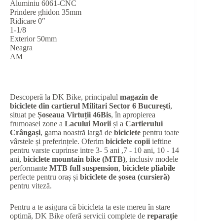
Aluminiu 6061-CNC
Prindere ghidon 35mm
Ridicare 0″
1-1/8
Exterior 50mm
Neagra
AM
Descoperă la DK Bike, principalul
magazin de
biciclete din cartierul Militari Sector 6 București
,
situat pe
Șoseaua Virtuții 46Bis
, în apropierea
frumoasei zone a
Lacului Morii
și a
Cartierului
Crângași
, gama noastră largă de
biciclete
pentru toate
vârstele și preferințele. Oferim
biciclete copii
ieftine
pentru varste cuprinse intre 3- 5 ani ,7 - 10 ani, 10 - 14
ani,
biciclete mountain bike (MTB)
, inclusiv modele
performante
MTB full suspension
,
biciclete pliabile
perfecte pentru oraș și
biciclete de șosea (cursieră)
pentru viteză.
Pentru a te asigura că bicicleta ta este mereu în stare
optimă, DK Bike oferă servicii complete de
reparație