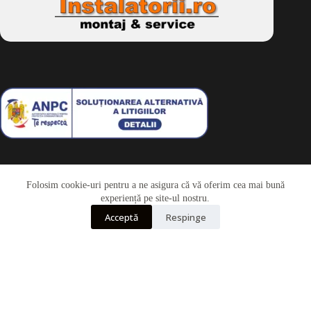
Folosim cookie-uri pentru a ne asigura că vă oferim cea mai bună
Telefon
experiență pe site-ul nostru.
Acceptă
Respinge
Whatsapp
Drepturi de autor © 2026 - Dkbike.ro
powered by
wdesigner.ro