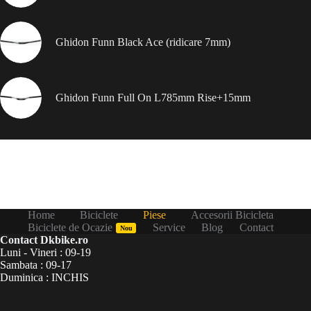
Ghidon Funn Black Ace (ridicare 7mm)
Ghidon Funn Full On L785mm Rise+15mm
Home
Biciclete
Piese
Accesorii Bicicleta
Biciclete de Ocazie
Service
Blog
Contact
Nou
Contact Dkbike.ro
Luni - Vineri : 09-19
Sambata : 09-17
Duminica : INCHIS