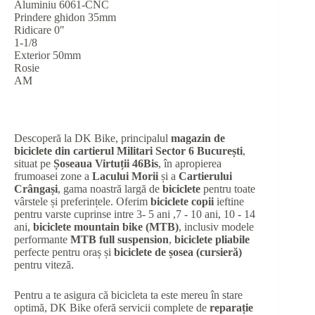
Aluminiu 6061-CNC
Prindere ghidon 35mm
Ridicare 0″
1-1/8
Exterior 50mm
Rosie
AM
Descoperă la DK Bike, principalul
magazin de
biciclete din cartierul Militari Sector 6 București
,
situat pe
Șoseaua Virtuții 46Bis
, în apropierea
frumoasei zone a
Lacului Morii
și a
Cartierului
Crângași
, gama noastră largă de
biciclete
pentru toate
vârstele și preferințele. Oferim
biciclete copii
ieftine
pentru varste cuprinse intre 3- 5 ani ,7 - 10 ani, 10 - 14
ani,
biciclete mountain bike (MTB)
, inclusiv modele
performante
MTB full suspension
,
biciclete pliabile
perfecte pentru oraș și
biciclete de șosea (cursieră)
pentru viteză.
Pentru a te asigura că bicicleta ta este mereu în stare
optimă, DK Bike oferă servicii complete de
reparație