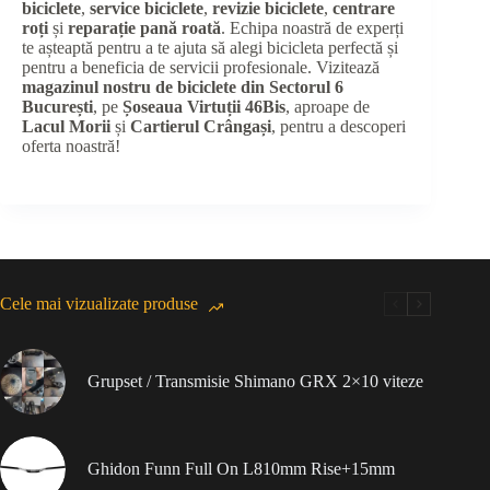
biciclete
,
service biciclete
,
revizie biciclete
,
centrare
roți
și
reparație pană roată
. Echipa noastră de experți
te așteaptă pentru a te ajuta să alegi bicicleta perfectă și
pentru a beneficia de servicii profesionale. Vizitează
magazinul nostru de biciclete din Sectorul 6
București
, pe
Șoseaua Virtuții 46Bis
, aproape de
Lacul Morii
și
Cartierul Crângași
, pentru a descoperi
oferta noastră!
Cele mai vizualizate produse
Grupset / Transmisie Shimano GRX 2×10 viteze
Ghidon Funn Full On L810mm Rise+15mm