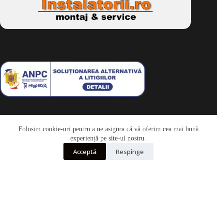
Folosim cookie-uri pentru a ne asigura că vă oferim cea mai bună
Telefon
experiență pe site-ul nostru.
Acceptă
Respinge
Whatsapp
Drepturi de autor © 2026 - Dkbike.ro
powered by
wdesigner.ro