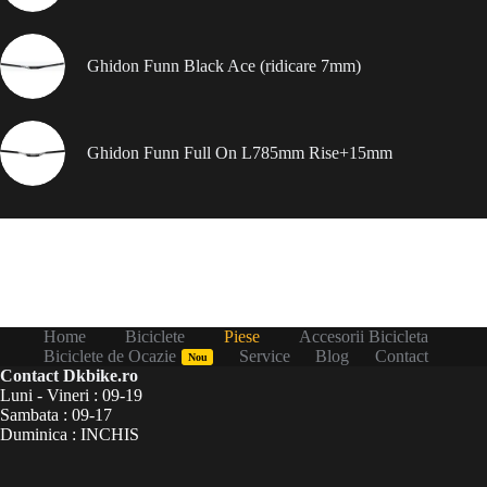
Ghidon Funn Black Ace (ridicare 7mm)
Ghidon Funn Full On L785mm Rise+15mm
Home
Biciclete
Piese
Accesorii Bicicleta
Biciclete de Ocazie
Service
Blog
Contact
Nou
Contact Dkbike.ro
Luni - Vineri : 09-19
Sambata : 09-17
Duminica : INCHIS