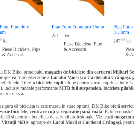
 Funn Funnduro
Pipa Funn Funnduro 35mm
Pipa Funn
8mm
31,8mm
00
221
lei
0
00
lei
247
lei
Piese Bicicleta
,
Pipe
Piese Bicicleta
,
Pipe
& Accesorii
Pies
& Accesorii
& Ac
la DK Bike, principalul
magazin de biciclete din cartierul Militari
Se
apropierea frumoasei zone a
Lacului Morii
și a
Cartierului Crângași
, 
preferințele. Oferim
biciclete copii
ieftine pentru varste cuprinse intre 3-
)
, inclusiv modele performante
MTB full suspension
,
biciclete pliabil
entru viteză.
 asigura că bicicleta ta este mereu în stare optimă, DK Bike oferă servic
evizie biciclete
,
centrare roți
și
reparație pană roată
. Echipa noastră 
rfectă și pentru a beneficia de servicii profesionale. Vizitează
magazinul
 Virtuții 46Bis
, aproape de
Lacul Morii
și
Cartierul Crângași
, pentr