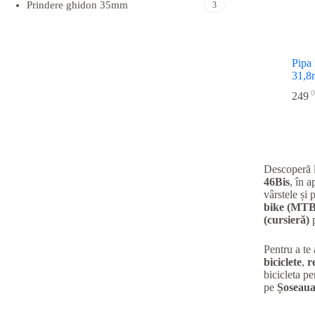
Prindere ghidon 35mm
3
Pipa
31,
0
249
Descoperă 
46Bis
, în 
vârstele și 
bike (MTB
(cursieră)
p
Pentru a te
biciclete
,
r
bicicleta pe
pe
Șoseaua