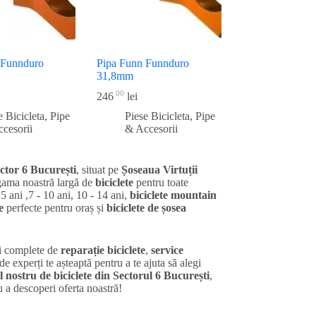
 Funnduro
Pipa Funn Funnduro
31,8mm
00
246
lei
e Bicicleta
,
Pipe
Piese Bicicleta
,
Pipe
cesorii
& Accesorii
ctor 6 București
, situat pe
Șoseaua Virtuții
gama noastră largă de
biciclete
pentru toate
 5 ani ,7 - 10 ani, 10 - 14 ani,
biciclete mountain
e
perfecte pentru oraș și
biciclete de șosea
ii complete de
reparație biciclete
,
service
de experți te așteaptă pentru a te ajuta să alegi
 nostru de biciclete din Sectorul 6 București
,
u a descoperi oferta noastră!