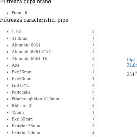
Filtreazǎ dupǎ brand
Funn
8
Filtreazǎ caracteristici pipe
1-1/8
8
31,8mm
1
Aluminiu 6061
1
Aluminiu 6061-CNC
4
Aluminiu 6061-T6
3
Pipa
31,8
AM
8
Ext:35mm
1
0
254
Ext:60mm
1
Full CNC
4
Portocalie
8
Prindere ghidon 31,8mm
4
Ridicare 0
8
45mm
1
Ext: 35mm
1
Exterior 35mm
2
Exterior 50mm
2