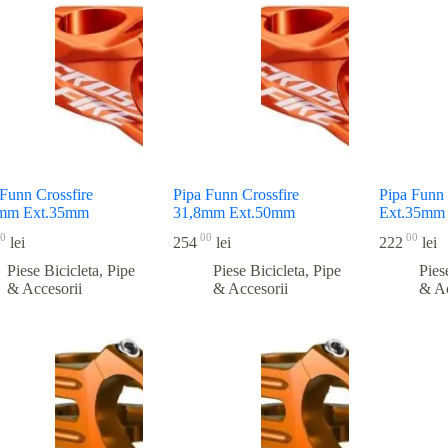
recente
 Funn Crossfire
Pipa Funn Crossfire
Pipa Funn
mm Ext.35mm
31,8mm Ext.50mm
Ext.35mm
0
00
00
lei
254
lei
222
lei
Piese Bicicleta
,
Pipe
Piese Bicicleta
,
Pipe
Pies
& Accesorii
& Accesorii
& Ac