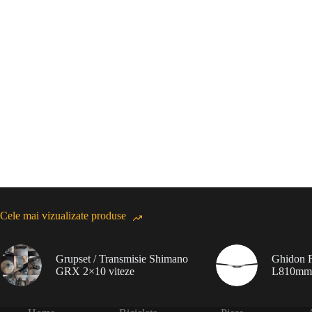
Cele mai vizualizate produse
Grupset / Transmisie Shimano
Ghidon F
GRX 2×10 viteze
L810mm