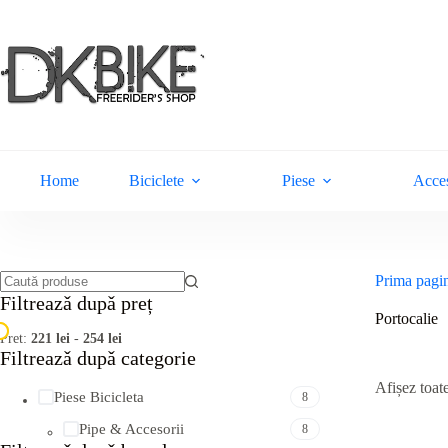
Sari
la
conținut
Home
Biciclete
Piese
Acces
Prima pagi
Niciun
Filtreazǎ dupǎ preț
rezultat
Portocalie
Pret:
221 lei
-
254 lei
Filtreazǎ dupǎ categorie
Afișez toate
Piese Bicicleta
8
Pipe & Accesorii
8