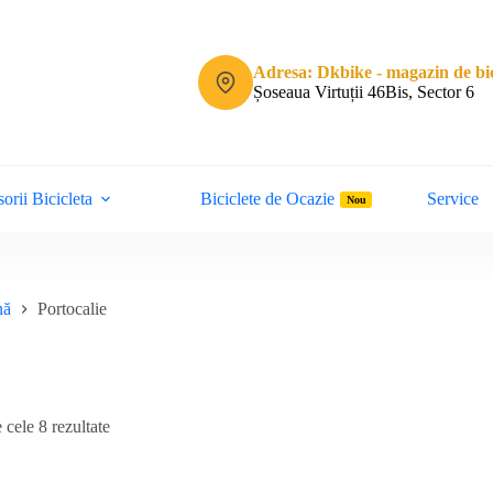
Adresa: Dkbike - magazin de bic
Șoseaua Virtuții 46Bis, Sector 6
orii Bicicleta
Biciclete de Ocazie
Service
Nou
nă
Portocalie
Sortat
 cele 8 rezultate
după
cele
mai