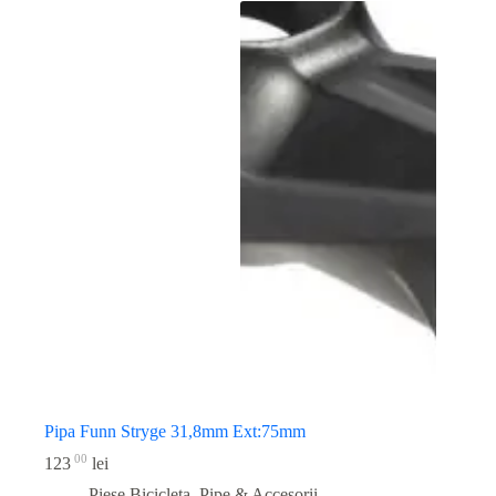
Pipa Funn Stryge 31,8mm Ext:75mm
00
123
lei
Piese Bicicleta
,
Pipe & Accesorii