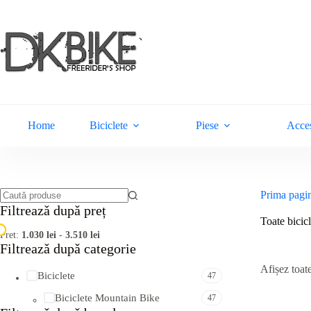
Sari
la
conținut
Home
Biciclete
Piese
Acces
Prima pagi
Niciun
Filtreazǎ dupǎ preț
rezultat
Toate bicicl
Pret:
1.030 lei
-
3.510 lei
Filtreazǎ dupǎ categorie
Afișez toate
Biciclete
47
Biciclete Mountain Bike
47