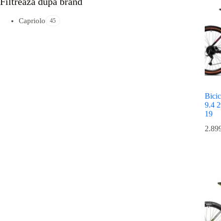
Filtreazǎ dupǎ brand
Capriolo
45
Bicic
9.4 2
19
2.89