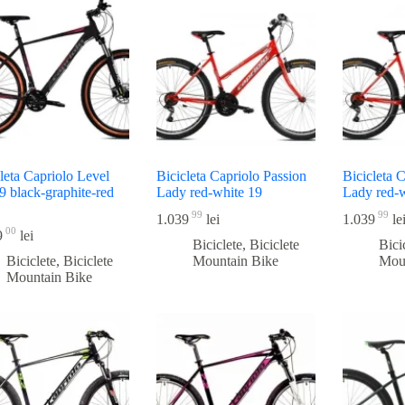
recente
leta Capriolo Level
Bicicleta Capriolo Passion
Bicicleta 
9 black-graphite-red
Lady red-white 19
Lady red-
99
99
1.039
lei
1.039
le
00
9
lei
Biciclete
,
Biciclete
Bici
Biciclete
,
Biciclete
Mountain Bike
Mou
Mountain Bike