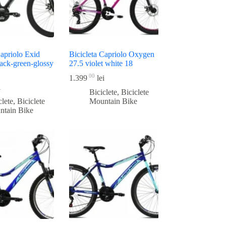
Capriolo Exid
Bicicleta Capriolo Oxygen
ack-green-glossy
27.5 violet white 18
00
1.399
lei
i
Biciclete
,
Biciclete
clete
,
Biciclete
Mountain Bike
ntain Bike