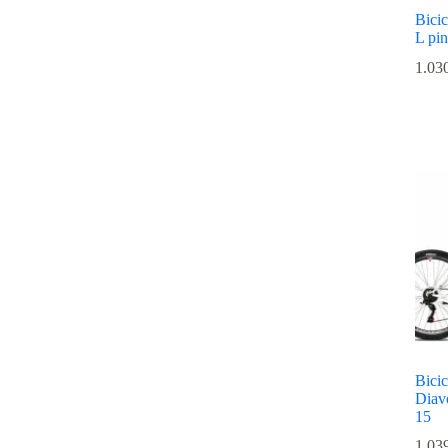
Bicic
L pi
1.03
Bicic
Diav
15
1.03