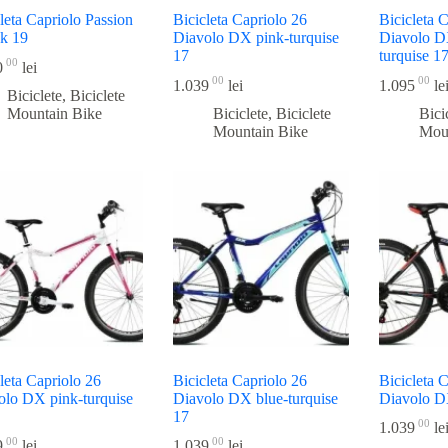
leta Capriolo Passion
Bicicleta Capriolo 26
Bicicleta 
nk 19
Diavolo DX pink-turquise
Diavolo D
17
turquise 1
00
0
lei
00
00
1.039
lei
1.095
le
Biciclete
,
Biciclete
Mountain Bike
Biciclete
,
Biciclete
Bici
Mountain Bike
Mou
leta Capriolo 26
Bicicleta Capriolo 26
Bicicleta 
olo DX pink-turquise
Diavolo DX blue-turquise
Diavolo D
17
00
1.039
le
00
00
9
lei
1.039
lei