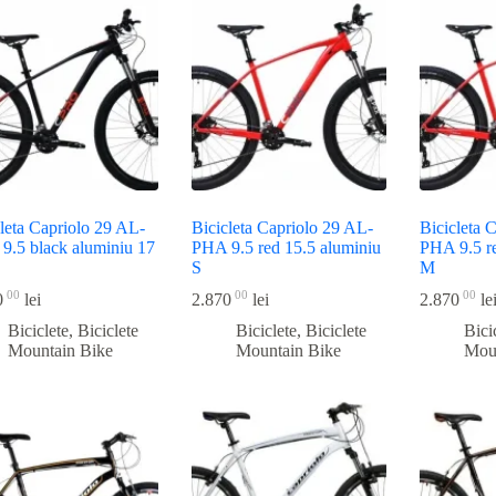
leta Capriolo 29 AL-
Bicicleta Capriolo 29 AL-
Bicicleta 
9.5 black aluminiu 17
PHA 9.5 red 15.5 aluminiu
PHA 9.5 r
S
M
00
00
00
0
lei
2.870
lei
2.870
le
Biciclete
,
Biciclete
Biciclete
,
Biciclete
Bici
Mountain Bike
Mountain Bike
Mou