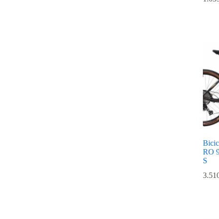
Bicic
RO 9
S
3.51