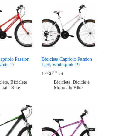
Capriolo Passion
Bicicleta Capriolo Passion
white 17
Lady white-pink 19
00
i
1.030
lei
clete
,
Biciclete
Biciclete
,
Biciclete
ntain Bike
Mountain Bike