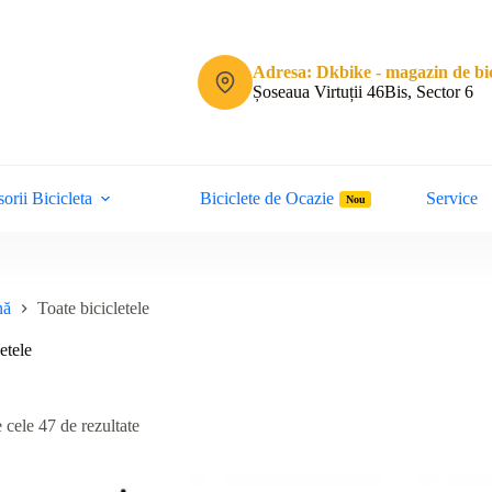
Adresa: Dkbike - magazin de bic
Șoseaua Virtuții 46Bis, Sector 6
orii Bicicleta
Biciclete de Ocazie
Service
Nou
nă
Toate bicicletele
etele
Sortat
 cele 47 de rezultate
după
cele
mai