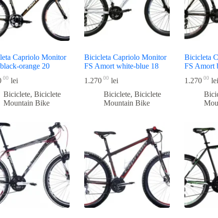
leta Capriolo Monitor
Bicicleta Capriolo Monitor
Bicicleta 
black-orange 20
FS Amort white-blue 18
FS Amort 
00
00
00
0
lei
1.270
lei
1.270
le
Biciclete
,
Biciclete
Biciclete
,
Biciclete
Bici
Mountain Bike
Mountain Bike
Mou