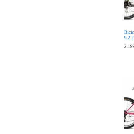
Bicic
9.2 2
2.19