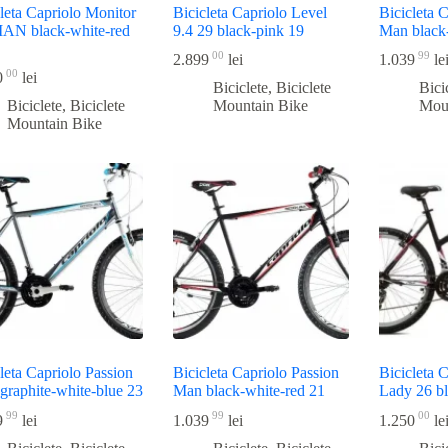
leta Capriolo Monitor
Bicicleta Capriolo Level
Bicicleta 
AN black-white-red
9.4 29 black-pink 19
Man black
00
99
2.899
lei
1.039
le
00
0
lei
Biciclete
,
Biciclete
Bici
Biciclete
,
Biciclete
Mountain Bike
Mou
Mountain Bike
leta Capriolo Passion
Bicicleta Capriolo Passion
Bicicleta 
graphite-white-blue 23
Man black-white-red 21
Lady 26 bl
99
99
00
9
lei
1.039
lei
1.250
le