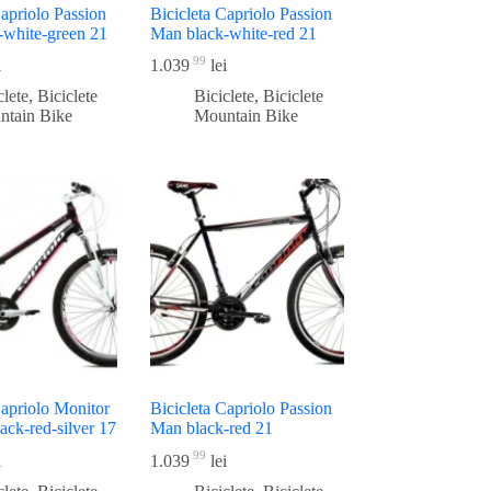
Capriolo Passion
Bicicleta Capriolo Passion
-white-green 21
Man black-white-red 21
99
i
1.039
lei
clete
,
Biciclete
Biciclete
,
Biciclete
ntain Bike
Mountain Bike
Capriolo Monitor
Bicicleta Capriolo Passion
ack-red-silver 17
Man black-red 21
99
i
1.039
lei