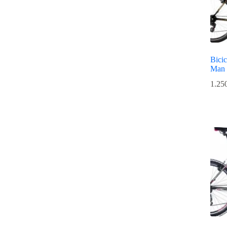
Bicic
Man 
1.25