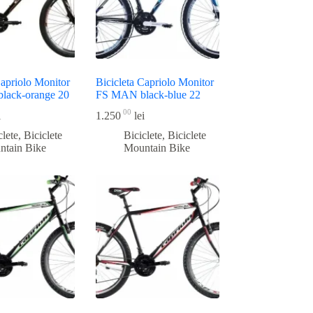
Capriolo Monitor
Bicicleta Capriolo Monitor
black-orange 20
FS MAN black-blue 22
00
i
1.250
lei
clete
,
Biciclete
Biciclete
,
Biciclete
ntain Bike
Mountain Bike