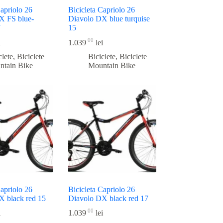
Capriolo 26
Bicicleta Capriolo 26
X FS blue-
Diavolo DX blue turquise
7
15
00
i
1.039
lei
clete
,
Biciclete
Biciclete
,
Biciclete
ntain Bike
Mountain Bike
Capriolo 26
Bicicleta Capriolo 26
X black red 15
Diavolo DX black red 17
00
i
1.039
lei