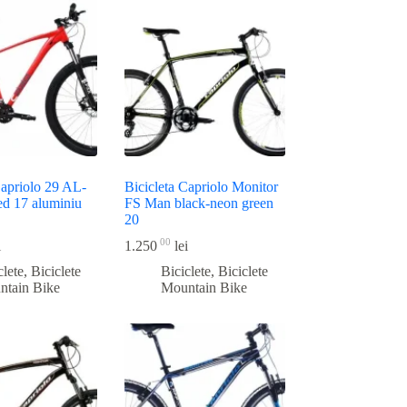
Capriolo 29 AL-
Bicicleta Capriolo Monitor
ed 17 aluminiu
FS Man black-neon green
20
00
i
1.250
lei
clete
,
Biciclete
Biciclete
,
Biciclete
ntain Bike
Mountain Bike